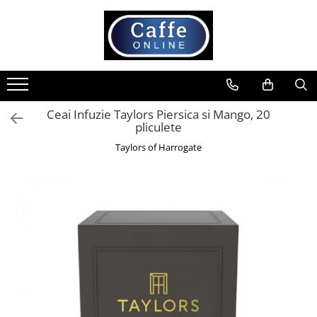
Toate Produsele
Cafea
Cafea Boabe
Ceai Infuzie Taylors Piersica si Mango, 20
Capsule Cafea
pliculete
Cafea Macinata
Taylors of Harrogate
Cafea Instant
Ceai
Espressoare
Aparate Automate
Aparate capsule
Aparate clasice
Accesorii
Rasnite