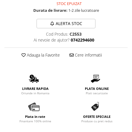
STOC EPUIZAT
Promotii
Durata de livrare:
1-2 zile lucratoare
Stabilizatoare tensiune
Piese schimb espressoare
ALERTA STOC
Accesorii si intretinere
Cod Produs:
C2553
Curatare
Ai nevoie de ajutor?
0742294600
Filtre
Portafiltre
Adauga la Favorite
Cere informatii
Site
Tamper
Altele
LIVRARE RAPIDA
PLATA ONLINE
Oriunde in Romania
Plati securizate
Plata in rate
OFERTE SPECIALE
Finantare 100% online
Produse cu pret redus