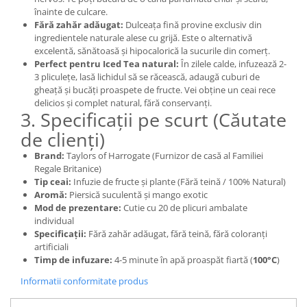
înainte de culcare.
Fără zahăr adăugat:
Dulceața fină provine exclusiv din
ingredientele naturale alese cu grijă. Este o alternativă
excelentă, sănătoasă și hipocalorică la sucurile din comerț.
Perfect pentru Iced Tea natural:
În zilele calde, infuzează 2-
3 pliculețe, lasă lichidul să se răcească, adaugă cuburi de
gheață și bucăți proaspete de fructe. Vei obține un ceai rece
delicios și complet natural, fără conservanți.
3. Specificații pe scurt (Căutate
de clienți)
Brand:
Taylors of Harrogate (Furnizor de casă al Familiei
Regale Britanice)
Tip ceai:
Infuzie de fructe și plante (Fără teină / 100% Natural)
Aromă:
Piersică suculentă și mango exotic
Mod de prezentare:
Cutie cu 20 de plicuri ambalate
individual
Specificații:
Fără zahăr adăugat, fără teină, fără coloranți
artificiali
Timp de infuzare:
4-5 minute în apă proaspăt fiartă (
100°C
)
Informatii conformitate produs