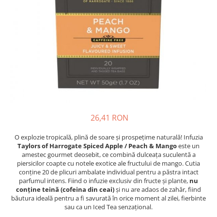
Complementare
Capace
Cesti si farfurii
Diverse
Lattiere
Pahare de cafea
Palete cafea
Consumabile
26,41 RON
Cappucino instant
Ciocolata calda
O explozie tropicală, plină de soare și prospețime naturală! Infuzia
Taylors of Harrogate Spiced Apple / Peach & Mango
este un
Lapte instant
amestec gourmet deosebit, ce combină dulceața suculentă a
piersicilor coapte cu notele exotice ale fructului de mango. Cutia
Pliculete Zahar si Miere
conține 20 de plicuri ambalate individual pentru a păstra intact
Siropuri
parfumul intens. Fiind o infuzie exclusiv din fructe și plante,
nu
conține teină (cofeina din ceai)
și nu are adaos de zahăr, fiind
Topping
băutura ideală pentru a fi savurată în orice moment al zilei, fierbinte
sau ca un Iced Tea senzațional.
Aparate SH