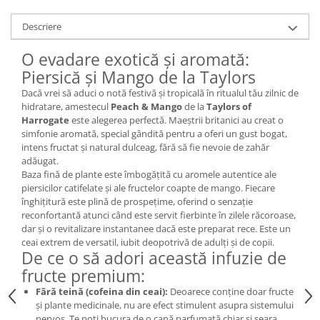
Descriere
O evadare exotică și aromată:
Piersică și Mango de la Taylors
Dacă vrei să aduci o notă festivă și tropicală în ritualul tău zilnic de
hidratare, amestecul
Peach & Mango
de la
Taylors of
Harrogate
este alegerea perfectă. Maeștrii britanici au creat o
simfonie aromată, special gândită pentru a oferi un gust bogat,
intens fructat și natural dulceag, fără să fie nevoie de zahăr
adăugat.
Baza fină de plante este îmbogățită cu aromele autentice ale
piersicilor catifelate și ale fructelor coapte de mango. Fiecare
înghițitură este plină de prospețime, oferind o senzație
reconfortantă atunci când este servit fierbinte în zilele răcoroase,
dar și o revitalizare instantanee dacă este preparat rece. Este un
ceai extrem de versatil, iubit deopotrivă de adulți și de copii.
De ce o să adori această infuzie de
fructe premium:
Fără teină (cofeina din ceai):
Deoarece conține doar fructe
și plante medicinale, nu are efect stimulent asupra sistemului
nervos. Te poți bucura de o cană parfumată chiar și seara,