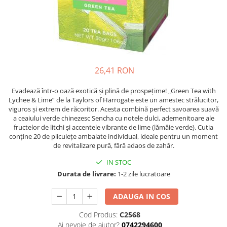
26,41 RON
Evadează într-o oază exotică și plină de prospețime! „Green Tea with
Lychee & Lime” de la Taylors of Harrogate este un amestec strălucitor,
viguros și extrem de răcoritor. Acesta combină perfect savoarea suavă
a ceaiului verde chinezesc Sencha cu notele dulci, ademenitoare ale
fructelor de litchi și accentele vibrante de lime (lămâie verde). Cutia
conține 20 de pliculețe ambalate individual, ideale pentru un moment
de revitalizare pură, fără adaos de zahăr.
IN STOC
Durata de livrare:
1-2 zile lucratoare
ADAUGA IN COS
Cod Produs:
C2568
Ai nevoie de ajutor?
0742294600