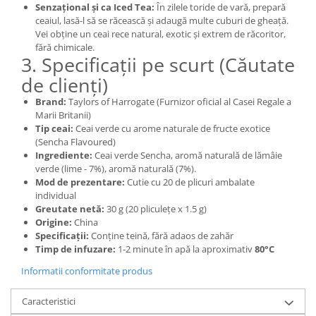
Senzațional și ca Iced Tea:
În zilele toride de vară, prepară
ceaiul, lasă-l să se răcească și adaugă multe cuburi de gheață.
Vei obține un ceai rece natural, exotic și extrem de răcoritor,
fără chimicale.
3. Specificații pe scurt (Căutate
de clienți)
Brand:
Taylors of Harrogate (Furnizor oficial al Casei Regale a
Marii Britanii)
Tip ceai:
Ceai verde cu arome naturale de fructe exotice
(Sencha Flavoured)
Ingrediente:
Ceai verde Sencha, aromă naturală de lămâie
verde (lime - 7%), aromă naturală (7%).
Mod de prezentare:
Cutie cu 20 de plicuri ambalate
individual
Greutate netă:
30 g (20 pliculețe x 1.5 g)
Origine:
China
Specificații:
Conține teină, fără adaos de zahăr
Timp de infuzare:
1-2 minute în apă la aproximativ
80°C
Informatii conformitate produs
Caracteristici