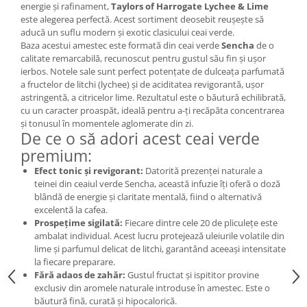
energie și rafinament,
Taylors of Harrogate Lychee & Lime
este alegerea perfectă. Acest sortiment deosebit reușește să
aducă un suflu modern și exotic clasicului ceai verde.
Baza acestui amestec este formată din ceai verde
Sencha
de o
calitate remarcabilă, recunoscut pentru gustul său fin și ușor
ierbos. Notele sale sunt perfect potențate de dulceața parfumată
a fructelor de litchi (lychee) și de aciditatea revigorantă, ușor
astringentă, a citricelor lime. Rezultatul este o băutură echilibrată,
cu un caracter proaspăt, ideală pentru a-ți recăpăta concentrarea
și tonusul în momentele aglomerate din zi.
De ce o să adori acest ceai verde
premium:
Efect tonic și revigorant:
Datorită prezenței naturale a
teinei din ceaiul verde Sencha, această infuzie îți oferă o doză
blândă de energie și claritate mentală, fiind o alternativă
excelentă la cafea.
Prospețime sigilată:
Fiecare dintre cele 20 de pliculețe este
ambalat individual. Acest lucru protejează uleiurile volatile din
lime și parfumul delicat de litchi, garantând aceeași intensitate
la fiecare preparare.
Fără adaos de zahăr:
Gustul fructat și ispititor provine
exclusiv din aromele naturale introduse în amestec. Este o
băutură fină, curată și hipocalorică.