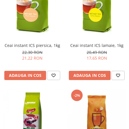
Complementare
Capace
Cesti si farfurii
Diverse
Lattiere
Ceai instant ICS piersica, 1kg
Ceai instant ICS lamaie, 1kg
Pahare de cafea
22,30 RON
20,49 RON
Palete cafea
21,22 RON
17,65 RON
Consumabile
Cappucino instant
ADAUGA IN COS
ADAUGA IN COS
Ciocolata calda
Lapte instant
-2%
Pliculete Zahar si Miere
Siropuri
Topping
Aparate SH