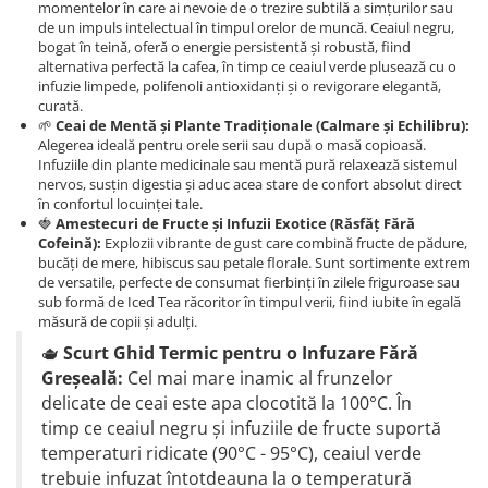
momentelor în care ai nevoie de o trezire subtilă a simțurilor sau
de un impuls intelectual în timpul orelor de muncă. Ceaiul negru,
bogat în teină, oferă o energie persistentă și robustă, fiind
alternativa perfectă la cafea, în timp ce ceaiul verde plusează cu o
infuzie limpede, polifenoli antioxidanți și o revigorare elegantă,
curată.
🌱
Ceai de Mentă și Plante Tradiționale (Calmare și Echilibru):
Alegerea ideală pentru orele serii sau după o masă copioasă.
Infuziile din plante medicinale sau mentă pură relaxează sistemul
nervos, susțin digestia și aduc acea stare de confort absolut direct
în confortul locuinței tale.
🍓
Amestecuri de Fructe și Infuzii Exotice (Răsfăț Fără
Cofeină):
Explozii vibrante de gust care combină fructe de pădure,
bucăți de mere, hibiscus sau petale florale. Sunt sortimente extrem
de versatile, perfecte de consumat fierbinți în zilele friguroase sau
sub formă de Iced Tea răcoritor în timpul verii, fiind iubite în egală
măsură de copii și adulți.
🫖
Scurt Ghid Termic pentru o Infuzare Fără
Greșeală:
Cel mai mare inamic al frunzelor
delicate de ceai este apa clocotită la 100°C. În
timp ce ceaiul negru și infuziile de fructe suportă
temperaturi ridicate (90°C - 95°C), ceaiul verde
trebuie infuzat întotdeauna la o temperatură