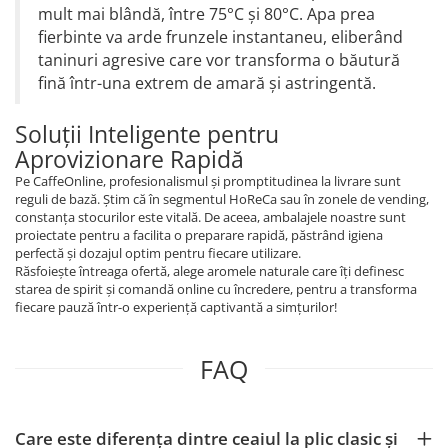
mult mai blândă, între 75°C și 80°C. Apa prea
fierbinte va arde frunzele instantaneu, eliberând
taninuri agresive care vor transforma o băutură
fină într-una extrem de amară și astringentă.
Soluții Inteligente pentru
Aprovizionare Rapidă
Pe CaffeOnline, profesionalismul și promptitudinea la livrare sunt
reguli de bază. Știm că în segmentul HoReCa sau în zonele de vending,
constanța stocurilor este vitală. De aceea, ambalajele noastre sunt
proiectate pentru a facilita o preparare rapidă, păstrând igiena
perfectă și dozajul optim pentru fiecare utilizare.
Răsfoiește întreaga ofertă, alege aromele naturale care îți definesc
starea de spirit și comandă online cu încredere, pentru a transforma
fiecare pauză într-o experiență captivantă a simțurilor!
FAQ
Care este diferența dintre ceaiul la plic clasic și