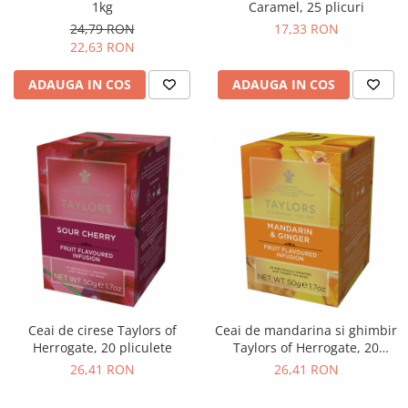
1kg
Caramel, 25 plicuri
24,79 RON
17,33 RON
22,63 RON
ADAUGA IN COS
ADAUGA IN COS
Ceai de cirese Taylors of
Ceai de mandarina si ghimbir
Herrogate, 20 pliculete
Taylors of Herrogate, 20
plicuri, 50g
26,41 RON
26,41 RON