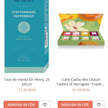
Ceai de menta Sir Henry, 25
Cutie Cadou Mix Ceaiuri
plicuri
Taylors of Harrogate "Creation
Collection", 48 plicuri
17,33 RON
81,59 RON
ADAUGA IN COS
ADAUGA IN COS