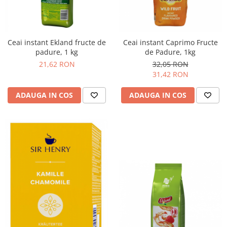
Promotii
Stabilizatoare tensiune
Piese schimb espressoare
Ceai instant Ekland fructe de
Ceai instant Caprimo Fructe
Accesorii si intretinere
padure, 1 kg
de Padure, 1kg
Curatare
21,62 RON
32,05 RON
31,42 RON
Filtre
Portafiltre
ADAUGA IN COS
ADAUGA IN COS
Site
Tamper
Altele