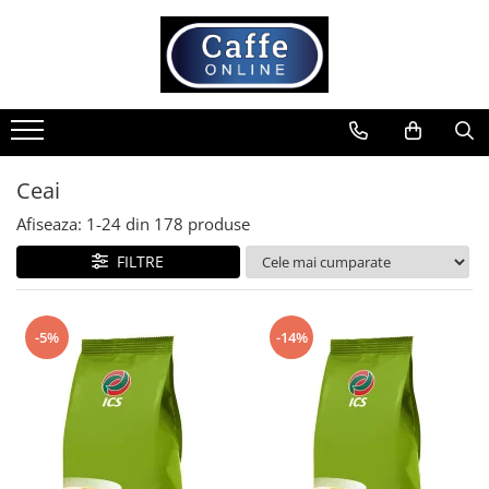
Toate Produsele
Cafea
Cafea Boabe
Capsule Cafea
Ceai
Cafea Macinata
Afiseaza:
1-
24
din
178
produse
Cafea Instant
FILTRE
Ceai
Espressoare
Aparate Automate
-5%
-14%
Aparate capsule
Aparate clasice
Accesorii
Rasnite