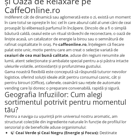
și Oază de Relaxare pe
CaffeOnline.ro
Indiferent cât de dinamică sau aglomerată este o zi, există un moment
în care totul se oprește în loc: cel în care aburul cald al unei căni de ceai
proaspăt își eliberează parfumul în încăpere. Dincolo de a fi o simplă
băutură caldă, ceaiul este un ritual străvechi de reconectare, o oază de
liniște acasă, un catalizator de energie la birou sau o semnătură de
rafinat ospitalitate în oraș. Pe
caffeonline.ro
, înțelegem că fiecare
palat este unic, motiv pentru care am creat o selecție variată de
ceaiuri de cea mai bună calitate
, aduse din regiuni renumite ale
lumii, atent selecționate și ambalate special pentru a-și păstra intacte
uleiurile volatile, antioxidanții și profunzimea gustului.
Gama noastră flexibilă este concepută să răspundă tuturor nevoilor
logistice, oferind soluții ideale atât pentru consumul casnic, cât și
pentru birouri (Office), cafenele, ceainării sau rețele de automate
vending care își doresc o preparare convenabilă, rapidă și sigură.
Geografia Infuziilor: Cum alegi
sortimentul potrivit pentru momentul
tău?
Pentru a naviga cu ușurință prin universul nostru aromatic, am
structurat colecțiile din ingrediente naturale în funcție de profilul lor
senzorial și de beneficiile aduse organismului:
🍃
Ceai Verde și Ceai Negru (Energie și Focus):
Destinate