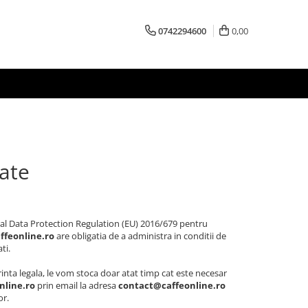
0742294600
0,00
tate
al Data Protection Regulation (EU) 2016/679 pentru
ffe
online.ro
are obligatia de a administra in conditii de
ti.
erinta legala, le vom stoca doar atat timp cat este necesar
nline.ro
prin email la adresa
contact@caffeonline.ro
or.