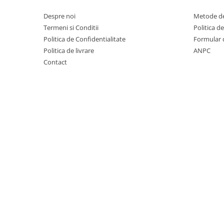
Promotii
Despre noi
Metode de
Stabilizatoare tensiune
Termeni si Conditii
Politica d
Piese schimb espressoare
Politica de Confidentialitate
Formular 
Accesorii si intretinere
Politica de livrare
ANPC
Curatare
Contact
Filtre
Portafiltre
Site
Tamper
Altele