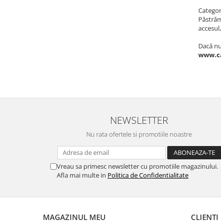
Complementare
Categori
Capace
Păstrăm
accesul,
Cesti si farfurii
Dacă nu 
Diverse
www.ca
Lattiere
Pahare de cafea
Palete cafea
Consumabile
NEWSLETTER
Cappucino instant
Nu rata ofertele si promotiile noastre
Ciocolata calda
Lapte instant
Vreau sa primesc newsletter cu promotiile magazinului.
Pliculete Zahar si Miere
Afla mai multe in
Politica de Confidentialitate
Siropuri
Topping
Aparate SH
MAGAZINUL MEU
CLIENTI