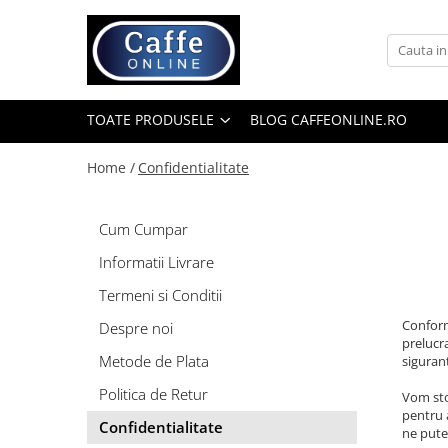
Toate Produsele
Cafea
TOATE PRODUSELE
BLOG CAFFEONLINE.RO
Cafea Boabe
Capsule Cafea
Home /
Confidentialitate
Cafea Macinata
Cafea Instant
Cum Cumpar
Ceai
Informatii Livrare
Espressoare
Termeni si Conditii
Aparate Automate
Conform
Despre noi
Aparate capsule
prelucra
Metode de Plata
sigurant
Aparate clasice
Politica de Retur
Vom stoc
Accesorii
pentru a
Confidentialitate
Rasnite
ne putet