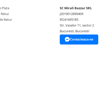
 Plata
SC Mirali Bazzar SRL
e Retur
J2019012899409
de Retur
RO41695185
Str. Vaselor 11, sector 2
Bucuresti, Bucuresti
Contacteaza-ne