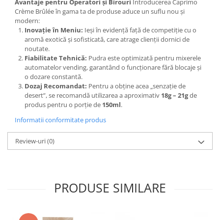
Avantaje pentru Operatori și Birouri
Introducerea Caprimo
Crème Brûlée în gama ta de produse aduce un suflu nou și
modern:
Inovație în Meniu:
Ieși în evidență față de competiție cu o
aromă exotică și sofisticată, care atrage clienții dornici de
noutate.
Fiabilitate Tehnică:
Pudra este optimizată pentru mixerele
automatelor vending, garantând o funcționare fără blocaje și
o dozare constantă.
Dozaj Recomandat:
Pentru a obține acea „senzație de
desert”, se recomandă utilizarea a aproximativ
18g – 21g
de
produs pentru o porție de
150ml
.
Informatii conformitate produs
Review-uri
(0)
PRODUSE SIMILARE