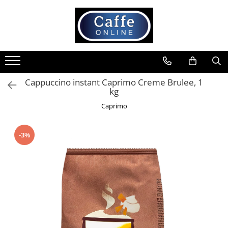
Toate Produsele
Cafea
Cafea Boabe
Cappuccino instant Caprimo Creme Brulee, 1
Capsule Cafea
kg
Cafea Macinata
Caprimo
Cafea Instant
Ceai
-3%
Espressoare
Aparate Automate
Aparate capsule
Aparate clasice
Accesorii
Rasnite