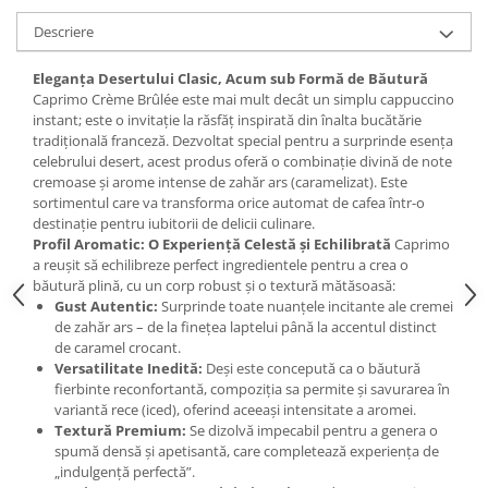
Descriere
Eleganța Desertului Clasic, Acum sub Formă de Băutură
Caprimo Crème Brûlée este mai mult decât un simplu cappuccino
instant; este o invitație la răsfăț inspirată din înalta bucătărie
tradițională franceză. Dezvoltat special pentru a surprinde esența
celebrului desert, acest produs oferă o combinație divină de note
cremoase și arome intense de zahăr ars (caramelizat). Este
sortimentul care va transforma orice automat de cafea într-o
destinație pentru iubitorii de delicii culinare.
Profil Aromatic: O Experiență Celestă și Echilibrată
Caprimo
a reușit să echilibreze perfect ingredientele pentru a crea o
băutură plină, cu un corp robust și o textură mătăsoasă:
Gust Autentic:
Surprinde toate nuanțele incitante ale cremei
de zahăr ars – de la finețea laptelui până la accentul distinct
de caramel crocant.
Versatilitate Inedită:
Deși este concepută ca o băutură
fierbinte reconfortantă, compoziția sa permite și savurarea în
variantă rece (iced), oferind aceeași intensitate a aromei.
Textură Premium:
Se dizolvă impecabil pentru a genera o
spumă densă și apetisantă, care completează experiența de
„indulgență perfectă”.