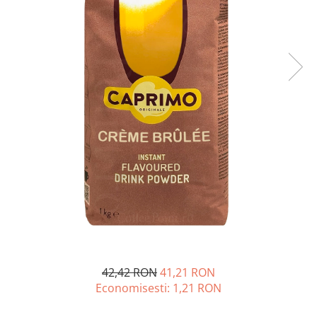
Complementare
Capace
Cesti si farfurii
Diverse
Lattiere
Pahare de cafea
Palete cafea
Consumabile
Cappucino instant
Ciocolata calda
Lapte instant
Pliculete Zahar si Miere
Siropuri
42,42 RON
41,21 RON
Topping
Economisesti:
1,21
RON
Aparate SH