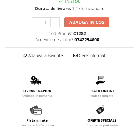
IN STOC
Promotii
Durata de livrare:
1-2 zile lucratoare
Stabilizatoare tensiune
Piese schimb espressoare
ADAUGA IN COS
Accesorii si intretinere
Cod Produs:
C1282
Curatare
Ai nevoie de ajutor?
0742294600
Filtre
Adauga la Favorite
Cere informatii
Portafiltre
Site
Tamper
Altele
LIVRARE RAPIDA
PLATA ONLINE
Oriunde in Romania
Plati securizate
Plata in rate
OFERTE SPECIALE
Finantare 100% online
Produse cu pret redus