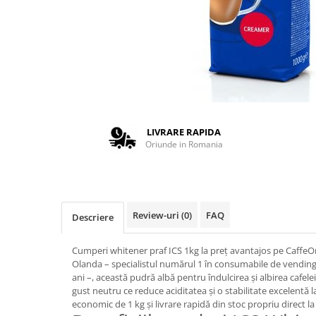
Complementare
Capace
Cesti si farfurii
Diverse
Lattiere
Pahare de cafea
LIVRARE RAPIDA
Palete cafea
Oriunde in Romania
Consumabile
Cappucino instant
Ciocolata calda
Review-uri
(0)
FAQ
Descriere
Lapte instant
Pliculete Zahar si Miere
Cumperi whitener praf ICS 1kg la preț avantajos pe CaffeOn
Siropuri
Olanda – specialistul numărul 1 în consumabile de vending
ani –, această pudră albă pentru îndulcirea și albirea cafel
Topping
gust neutru ce reduce aciditatea și o stabilitate excelentă 
economic de 1 kg și livrare rapidă din stoc propriu direct la 
Aparate SH