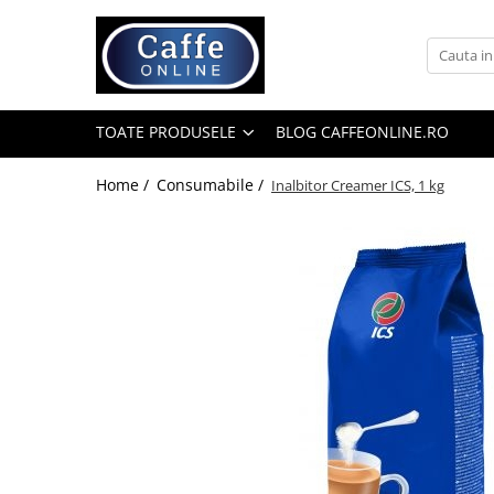
Toate Produsele
Cafea
TOATE PRODUSELE
BLOG CAFFEONLINE.RO
Cafea Boabe
Capsule Cafea
Home /
Consumabile /
Inalbitor Creamer ICS, 1 kg
Cafea Macinata
Cafea Instant
Ceai
Espressoare
Aparate Automate
Aparate capsule
Aparate clasice
Accesorii
Rasnite