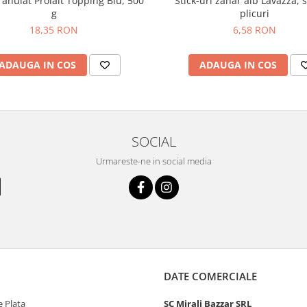
ranulat Prolait Topping Blu, 500
Stick-uri zahar alb Lavazza, 
g
plicuri
18,35 RON
6,58 RON
ADAUGA IN COS
ADAUGA IN COS
SOCIAL
Urmareste-ne in social media
DATE COMERCIALE
 Plata
SC Mirali Bazzar SRL