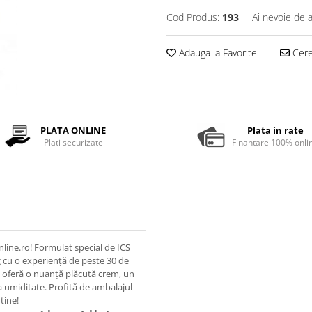
Cod Produs:
193
Ai nevoie de a
Adauga la Favorite
Cere 
PLATA ONLINE
Plata in rate
Plati securizate
Finantare 100% onli
line.ro! Formulat special de ICS
 cu o experiență de peste 30 de
ei oferă o nuanță plăcută crem, un
la umiditate. Profită de ambalajul
tine!