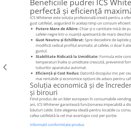
Beneficiile pudrei ICS White
Promotii
perfectă și eficiență maxim
Stabilizatoare tensiune
ICS Whitener este soluția profesională creată pentru a ofer
Piese schimb espressoare
gust catifelat, asigurând în același timp un consum eficien
Accesorii si intretinere
Putere Mare de Albire:
Chiar și o cantitate mică de 
Curatare
cafelei negre într-o nuanță apetisantă de maro deschis
Gust Neutru și Echilibrat:
Spre deosebire de laptele p
Filtre
modifică radical profilul aromatic al cafelei, ci doar îi at
gustul.
Portafiltre
Stabilitate Ridicată la Umiditate:
Formula este conce
Site
temperaturi înalte și umiditate crescută, prevenind for
tuburilor aparatului automat.
Tamper
Eficiență și Cost Redus:
Datorită dozajului mic per cea
mai rentabile și economice opțiuni de adaos pentru caf
Altele
Soluția economică și de încrede
și birouri
Fiind produs de un lider european în consumabile vending
ani, ICS Whitener garantează funcționarea impecabilă a di
băuturi calde. Este alegerea ideală pentru locațiile cu con
cafea catifelată la cel mai avantajos cost per porție.
Informatii conformitate produs