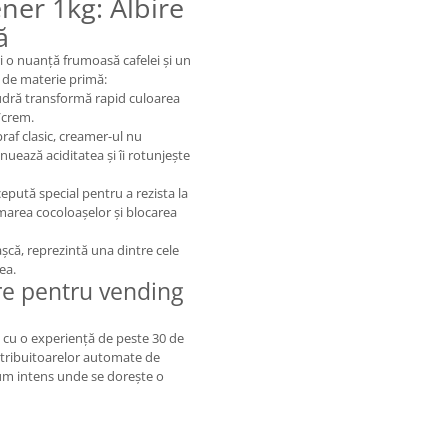
ner 1kg: Albire
ă
i o nuanță frumoasă cafelei și un
t de materie primă:
pudră transformă rapid culoarea
/crem.
raf clasic, creamer-ul nu
enuează aciditatea și îi rotunjește
pută special pentru a rezista la
marea cocoloașelor și blocarea
șcă, reprezintă una dintre cele
ea.
re pentru vending
 cu o experiență de peste 30 de
stribuitoarelor automate de
sum intens unde se dorește o