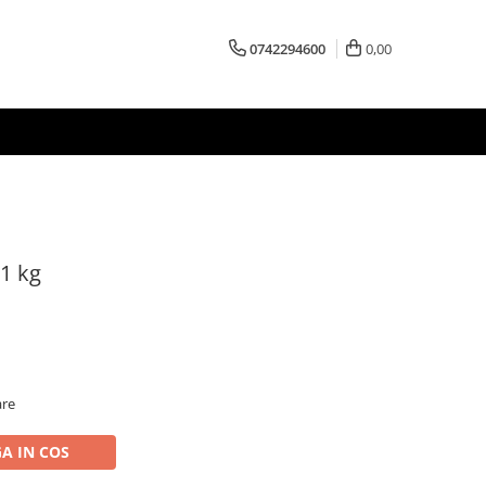
0742294600
0,00
 1 kg
are
A IN COS