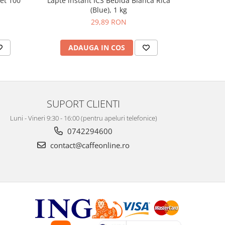
set 100
Lapte instant ICS Bebida Blanca Rica
Lap
(Blue), 1 kg
29,89 RON
ADAUGA IN COS
AD
SUPORT CLIENTI
Luni - Vineri 9:30 - 16:00 (pentru apeluri telefonice)
0742294600
contact@caffeonline.ro