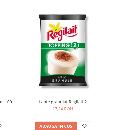
set 100
Lapte granulat Regilait 2
Lapte in
17,24 RON
ADAUGA IN COS
AD