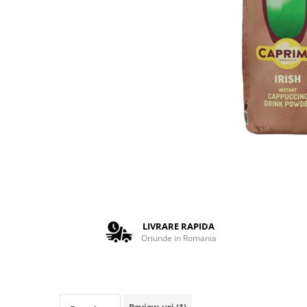
Complementare
Capace
Cesti si farfurii
Diverse
Lattiere
Pahare de cafea
Palete cafea
Consumabile
Cappucino instant
Ciocolata calda
Lapte instant
LIVRARE RAPIDA
Pliculete Zahar si Miere
Oriunde in Romania
Siropuri
Topping
Aparate SH