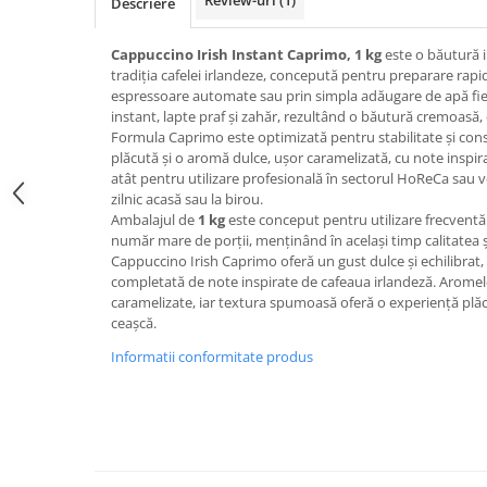
Review-uri
(1)
Descriere
Promotii
Stabilizatoare tensiune
Cappuccino Irish Instant Caprimo, 1 kg
este o băutură 
Piese schimb espressoare
tradiția cafelei irlandeze, concepută pentru preparare rapi
espressoare automate sau prin simpla adăugare de apă fi
Accesorii si intretinere
instant, lapte praf și zahăr, rezultând o băutură cremoasă, 
Curatare
Formula Caprimo este optimizată pentru stabilitate și cons
plăcută și o aromă dulce, ușor caramelizată, cu note inspirat
Filtre
atât pentru utilizare profesională în sectorul HoReCa sau 
Portafiltre
zilnic acasă sau la birou.
Ambalajul de
1 kg
este conceput pentru utilizare frecventă
Site
număr mare de porții, menținând în același timp calitatea 
Cappuccino Irish Caprimo oferă un gust dulce și echilibrat,
Tamper
completată de note inspirate de cafeaua irlandeză. Aromel
Altele
caramelizate, iar textura spumoasă oferă o experiență plăc
ceașcă.
Informatii conformitate produs