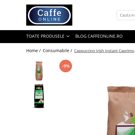
Toate Produsele
Cafea
TOATE PRODUSELE
BLOG CAFFEONLINE.RO
Cafea Boabe
Capsule Cafea
Home /
Consumabile /
Cappuccino Irish Instant Caprimo,
Cafea Macinata
-9%
Cafea Instant
Ceai
Espressoare
Aparate Automate
Aparate capsule
Aparate clasice
Accesorii
Rasnite