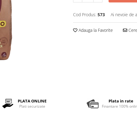
Cod Produs:
573
Ai nevoie de a
Adauga la Favorite
Cere 
PLATA ONLINE
Plata in rate
Plati securizate
Finantare 100% onli