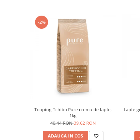
-2%
Topping Tchibo Pure crema de lapte,
Lapte g
1kg
40,44 RON
39,62 RON
ADAUGA IN COS