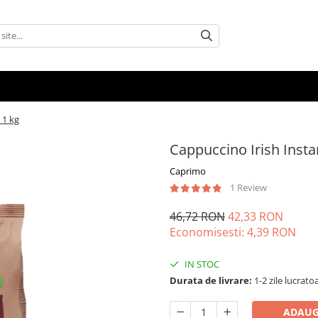
 1 kg
Cappuccino Irish Insta
Caprimo
1 Review
46,72 RON
42,33 RON
Economisesti:
4,39
RON
IN STOC
Durata de livrare:
1-2 zile lucrato
ADAUG