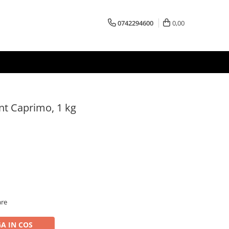
0742294600
0,00
nt Caprimo, 1 kg
are
A IN COS