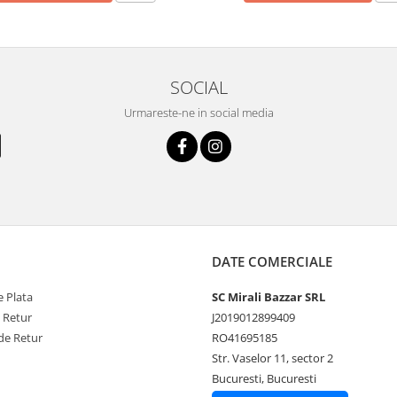
SOCIAL
Urmareste-ne in social media
DATE COMERCIALE
 Plata
SC Mirali Bazzar SRL
e Retur
J2019012899409
de Retur
RO41695185
Str. Vaselor 11, sector 2
Bucuresti, Bucuresti