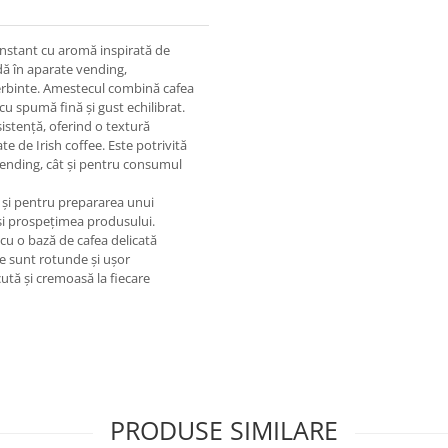
instant cu aromă inspirată de
dă în aparate vending,
erbinte. Amestecul combină cafea
cu spumă fină și gust echilibrat.
istență, oferind o textură
e de Irish coffee. Este potrivită
vending, cât și pentru consumul
 și pentru prepararea unui
și prospețimea produsului.
 cu o bază de cafea delicată
e sunt rotunde și ușor
ută și cremoasă la fiecare
PRODUSE SIMILARE