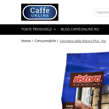
Toate Produsele
Cafea
TOATE PRODUSELE
BLOG CAFFEONLINE.RO
Cafea Boabe
Capsule Cafea
Home /
Consumabile /
Ciocolata calda Ristora Plus, 1kg
Cafea Macinata
Cafea Instant
Ceai
Espressoare
Aparate Automate
Aparate capsule
Aparate clasice
Accesorii
Rasnite