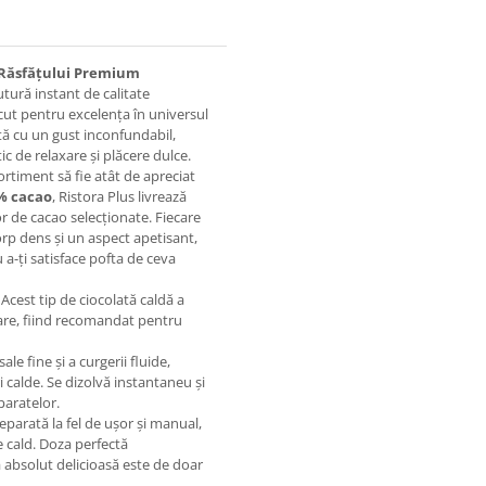
l Răsfățului Premium
utură instant de calitate
ut pentru excelența în universul
etă cu un gust inconfundabil,
 de relaxare și plăcere dulce.
ortiment să fie atât de apreciat
% cacao
, Ristora Plus livrează
or de cacao selecționate. Fiecare
orp dens și un aspect apetisant,
u a-ți satisface pofta de ceva
Acest tip de ciocolată caldă a
izare, fiind recomandat pentru
ale fine și a curgerii fluide,
 calde. Se dizolvă instantaneu și
paratelor.
eparată la fel de ușor și manual,
e cald. Doza perfectă
absolut delicioasă este de doar