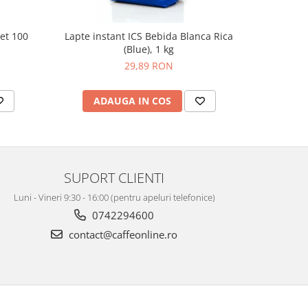
set 100
Lapte instant ICS Bebida Blanca Rica
Lap
(Blue), 1 kg
29,89 RON
ADAUGA IN COS
AD
SUPORT CLIENTI
Luni - Vineri 9:30 - 16:00 (pentru apeluri telefonice)
0742294600
contact@caffeonline.ro