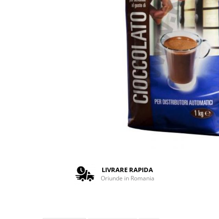
Complementare
Capace
Cesti si farfurii
Diverse
Lattiere
Pahare de cafea
Palete cafea
Consumabile
Cappucino instant
Ciocolata calda
Lapte instant
Pliculete Zahar si Miere
LIVRARE RAPIDA
Oriunde in Romania
Siropuri
Topping
Aparate SH