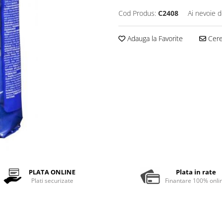
Cod Produs:
C2408
Ai nevoie d
Adauga la Favorite
Cere 
PLATA ONLINE
Plata in rate
Plati securizate
Finantare 100% onli