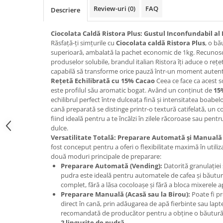
Promotii
Review-uri
(0)
FAQ
Descriere
Stabilizatoare tensiune
Piese schimb espressoare
Ciocolata Caldă Ristora Plus: Gustul Inconfundabil a
Răsfață-ți simțurile cu
Ciocolata caldă Ristora Plus
, o bă
Accesorii si intretinere
superioară, ambalată la pachet economic de 1kg. Recunosc
Curatare
produselor solubile, brandul italian Ristora îți aduce o reț
capabilă să transforme orice pauză într-un moment autentic
Filtre
Rețetă Echilibrată cu 15% Cacao
Ceea ce face ca acest s
Portafiltre
este profilul său aromatic bogat. Având un conținut de
15
echilibrul perfect între dulceața fină și intensitatea boabel
Site
cană preparată se distinge printr-o textură catifelată, un c
fiind ideală pentru a te încălzi în zilele răcoroase sau pentr
Tamper
dulce.
Altele
Versatilitate Totală: Preparare Automată și Manuală
fost conceput pentru a oferi o flexibilitate maximă în util
două moduri principale de preparare:
Preparare Automată (Vending):
Datorită granulației s
pudra este ideală pentru automatele de cafea și băuturi
complet, fără a lăsa cocoloașe și fără a bloca mixerele a
Preparare Manuală (Acasă sau la Birou):
Poate fi pr
direct în cană, prin adăugarea de apă fierbinte sau lapt
recomandată de producător pentru a obține o băutură 
2 lingurițe de pudră
.