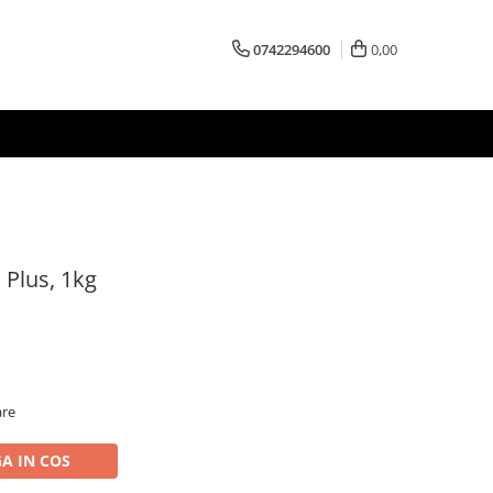
0742294600
0,00
 Plus, 1kg
are
A IN COS