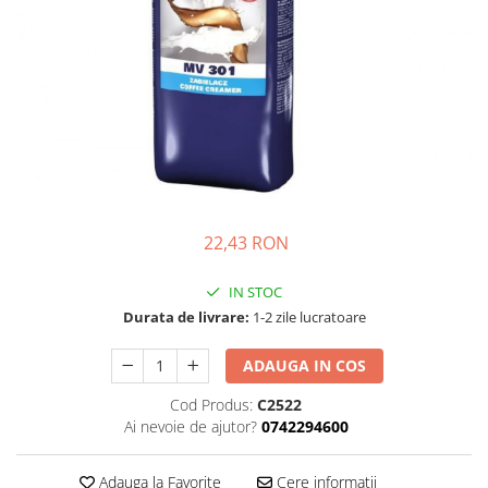
Complementare
Capace
Cesti si farfurii
Diverse
Lattiere
Pahare de cafea
Palete cafea
22,43 RON
Consumabile
Cappucino instant
IN STOC
Ciocolata calda
Durata de livrare:
1-2 zile lucratoare
Lapte instant
ADAUGA IN COS
Pliculete Zahar si Miere
Cod Produs:
C2522
Siropuri
Ai nevoie de ajutor?
0742294600
Topping
Aparate SH
Adauga la Favorite
Cere informatii