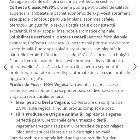
Adaugă o notă de echilibru și rafinament fiecărei cești cu
Coffeeta Classic MV301
, o cremă pudră pentru cafea de calitate
superioară, ambalată la pachet economic de 1kg. Acest sortiment
este special conceput pentru a îmblânzi asprimea cafelei,
oferindu-i un gust fin, o textură catifelată și o consistență
excelentă, fără a-i acoperi însă notele aromatice originale.
Solubilitate Perfectă și Dozare Ușoară
Datorită formulei sale
avansate, Coffeeta Classic MV301 se remarcă printr-o solubilitate
excepțională. Pudra se dizolvă instantaneu și complet atât în
băuturile fierbinți, cât și în cele calde, fără a lăsa urme sau bulgări.
Fiind extrem de ușor de dozat, este produsul ideal atât pentru
utilizarea zilnică acasă sau la birou, cât și pentru segmentul
profesional (aparate de vending, automate de cafea sau locații de
tip „coffee to go”).
Produs de Post – 100% Vegetal
Un avantaj major al acestui
sortiment este compoziția sa prietenoasă cu diverse stiluri de
viață sau restricții alimentare:
Ideal pentru Dieta Vegană:
Coffeeta are un conținut de
27.7% lapte vegetal, fiind un produs complet de post.
Fără Produse de Origine Animală:
Reprezintă alegerea
perfectă pentru persoanele care urmează o dietă
vegetariană/vegană sau pentru perioadele de post religios,
înlocuind cu succes laptele clasic de origine animală.
Spre deosebire de laptele lichid adăugat direct din frigider,