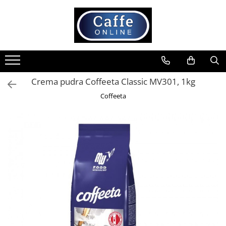
Toate Produsele
Cafea
Cafea Boabe
Crema pudra Coffeeta Classic MV301, 1kg
Capsule Cafea
Coffeeta
Cafea Macinata
Cafea Instant
Ceai
Espressoare
Aparate Automate
Aparate capsule
Aparate clasice
Accesorii
Rasnite