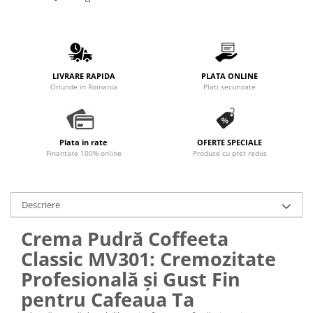
Promotii
Stabilizatoare tensiune
Piese schimb espressoare
Accesorii si intretinere
LIVRARE RAPIDA
PLATA ONLINE
Curatare
Oriunde in Romania
Plati securizate
Filtre
Portafiltre
Plata in rate
OFERTE SPECIALE
Site
Finantare 100% online
Produse cu pret redus
Tamper
Altele
Descriere
Crema Pudră Coffeeta
Classic MV301: Cremozitate
Profesională și Gust Fin
pentru Cafeaua Ta