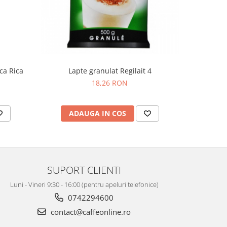
ca Rica
Lapte granulat Regilait 4
Lapte 
18,26 RON
ADAUGA IN COS
AD
SUPORT CLIENTI
Luni - Vineri 9:30 - 16:00 (pentru apeluri telefonice)
0742294600
contact@caffeonline.ro