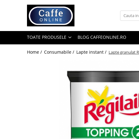
Toate Produsele
Cafea
TOATE PRODUSELE
BLOG CAFFEONLINE.RO
Cafea Boabe
Capsule Cafea
Home /
Consumabile /
Lapte instant /
Lapte granulat Re
Cafea Macinata
Cafea Instant
Ceai
Espressoare
Aparate Automate
Aparate capsule
Aparate clasice
Accesorii
Rasnite