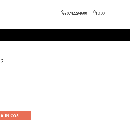
0742294600
0,00
 2
A IN COS