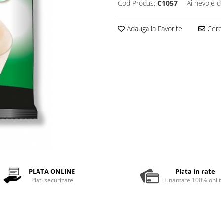
Cod Produs:
C1057
Ai nevoie d
Adauga la Favorite
Cere 
PLATA ONLINE
Plata in rate
Plati securizate
Finantare 100% onli