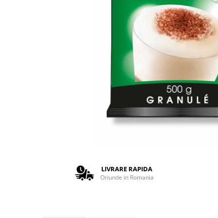
Complementare
Capace
Cesti si farfurii
Diverse
Lattiere
Pahare de cafea
Palete cafea
Consumabile
Cappucino instant
Ciocolata calda
Lapte instant
Pliculete Zahar si Miere
LIVRARE RAPIDA
Oriunde in Romania
Siropuri
Topping
Aparate SH