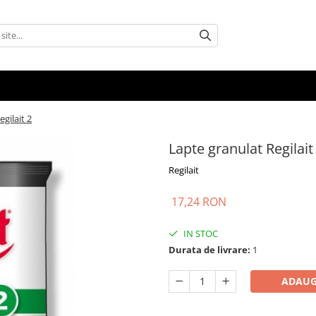
gilait 2
Lapte granulat Regilait
Regilait
17,24 RON
IN STOC
Durata de livrare:
1
ADAUG