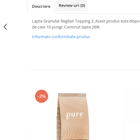
Promotii
Review-uri
(0)
Descriere
Stabilizatoare tensiune
Piese schimb espressoare
Lapte Granulat Regilait Topping 2. Acest produs este dispon
de cate 10 pungi. Continut lapte 26%
Accesorii si intretinere
Curatare
Informatii conformitate produs
Filtre
Portafiltre
Site
Tamper
Altele
-2%