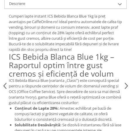
Descriere
Cumperi lapte instant ICS Bebida Blanca Blue 1kg la preț
avantajos pe CaffeOnline.ro! Ideal pentru automatele de cafea tip
vending, birouri și domenii cu consum intensiv, acest lapte praf
(topping) cu un conținut de 28% lapte oferă echilibrul perfect
între gust cremos, albire curată și eficiență de cost per porție.
Bucură-te de o solubilitate impecabilă fără depuneri și de livrare
rapidă din stoc propriu direct la tine!
ICS Bebida Blanca Blue 1kg –
Raportul optim între gust
cremos și eficiență de volum
ICS Bebida Blanca Blue (varianta „Clasic”) este concepută special
pentru a răspunde cerințelor de volum din domeniul vending și
OCS (Office Coffee Service). Spre deosebire de sora sa mai densă
(varianta Yvory), gama Blue oferă o rețetă optimizată ce combină
gustul plăcut cu eficientizarea costurilor:
Conținut de Lapte 28%:
Amestec echilibrat pe bază de
compuși lactați și grăsimi vegetale de calitate, ce oferă
băuturilor o consistență cremoasă și o dulceață discretă.
Solubilitate Desăvârșită:
Se dizolvă instantaneu fără să lase
depuneri în cană sau pe componentele interne ale