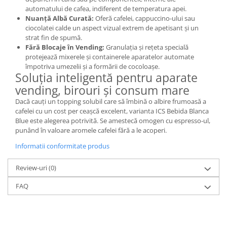
automatului de cafea, indiferent de temperatura apei.
Nuanță Albă Curată:
Oferă cafelei, cappuccino-ului sau
ciocolatei calde un aspect vizual extrem de apetisant și un
strat fin de spumă.
Fără Blocaje în Vending:
Granulația și rețeta specială
protejează mixerele și containerele aparatelor automate
împotriva umezelii și a formării de cocoloașe.
Soluția inteligentă pentru aparate
vending, birouri și consum mare
Dacă cauți un topping solubil care să îmbină o albire frumoasă a
cafelei cu un cost per ceașcă excelent, varianta ICS Bebida Blanca
Blue este alegerea potrivită. Se amestecă omogen cu espresso-ul,
punând în valoare aromele cafelei fără a le acoperi.
Informatii conformitate produs
Review-uri
(0)
FAQ