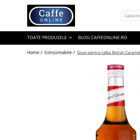
Toate Produsele
Cafea
TOATE PRODUSELE
BLOG CAFFEONLINE.RO
Cafea Boabe
Capsule Cafea
Home /
Consumabile /
Sirop pentru cafea Monin Caramel Sa
Cafea Macinata
Cafea Instant
Ceai
Espressoare
Aparate Automate
Aparate capsule
Aparate clasice
Accesorii
Rasnite