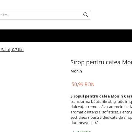
rat, 0.7 litri
Sirop pentru cafea Moni
Monin
50,99 RON
Siropul pentru cafea Monin Caram
transforma băuturile obișnuite în s
dulceața cremoasă a caramelului cla
aromatic intens și sofisticat. Pentr
secțiunea noastră dedicată de siro
dumneavoastră.