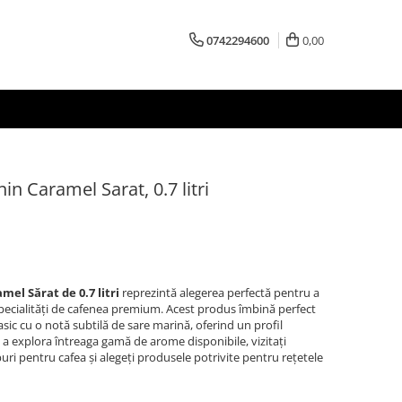
0742294600
0,00
n Caramel Sarat, 0.7 litri
el Sărat de 0.7 litri
reprezintă alegerea perfectă pentru a
pecialități de cafenea premium. Acest produs îmbină perfect
sic cu o notă subtilă de sare marină, oferind un profil
u a explora întreaga gamă de arome disponibile, vizitați
puri pentru cafea
și alegeți produsele potrivite pentru rețetele