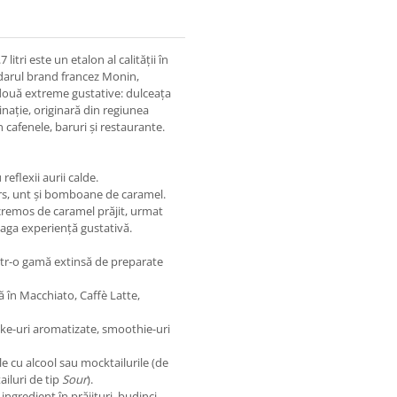
itri este un etalon al calității în
endarul brand francez Monin
,
e două extreme gustative: dulceața
inație, originară din regiunea
 cafenele, baruri și restaurante.
eflexii aurii calde.
ars, unt și bomboane de caramel.
 cremos de caramel prăjit, urmat
eaga experiență gustativă.
într-o gamă extinsă de preparate
ă în Macchiato, Caffè Latte,
ake-uri aromatizate, smoothie-uri
e cu alcool sau mocktailurile (de
ailuri de tip
Sour
).
 ingredient în prăjituri, budinci,