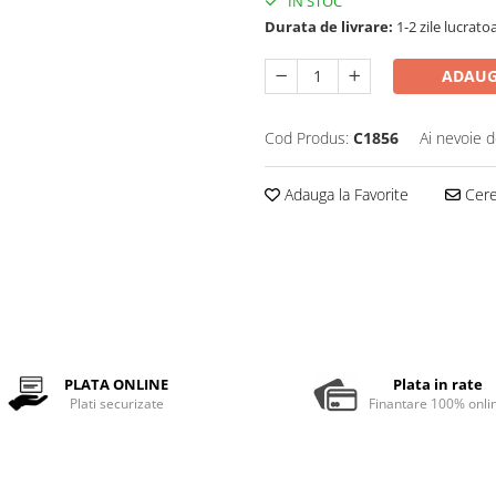
IN STOC
Durata de livrare:
1-2 zile lucrato
ADAUG
Cod Produs:
C1856
Ai nevoie d
Adauga la Favorite
Cere 
PLATA ONLINE
Plata in rate
Plati securizate
Finantare 100% onli