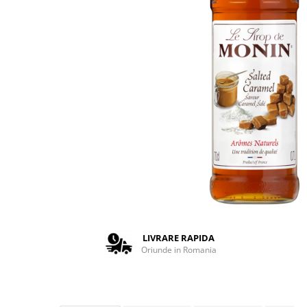
Complementare
Capace
Cesti si farfurii
Diverse
Lattiere
Pahare de cafea
Palete cafea
Consumabile
Cappucino instant
Ciocolata calda
Lapte instant
Pliculete Zahar si Miere
LIVRARE RAPIDA
Oriunde in Romania
Siropuri
Topping
Aparate SH