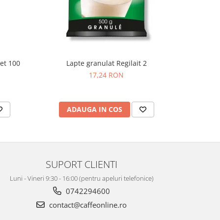
set 100
Lapte granulat Regilait 2
Lapte in
17,24 RON
ADAUGA IN COS
AD
SUPORT CLIENTI
Luni - Vineri 9:30 - 16:00 (pentru apeluri telefonice)
0742294600
contact@caffeonline.ro