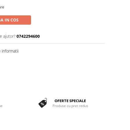
are
A IN COS
e ajutor?
0742294600
informatii
OFERTE SPECIALE
ne
Produse cu pret redus