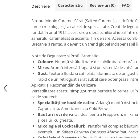
Promotii
Caracteristici
Review-uri
(0)
FAQ
Descriere
Stabilizatoare tensiune
Piese schimb espressoare
Siropul Monin Caramel Sărat (Salted Caramel) la sticlă de 0.7 l
lumea mixologiei și a cafelei de specialitate. Creat de leg
Accesorii si intretinere
fondat în anul 1912, acest sirop oferă echilibrul ideal într
Curatare
zahărului caramelizat și accentul fin de sare. Această comb
Bretania (Franța), a devenit un trend global indispensabil în
Filtre
Portafiltre
Note de Degustare și Profil Aromatic
Culoare
: Nuanță strălucitoare de chihlimbar/ambră, cu r
Site
Miros
: Aromă intensă, bogată și persistentă de zahăr 
Gust
: Textură fluidă și catifelată, dominată de un gust
Tamper
rapid de un retrogust sărat subtil care potențează într
Altele
Aplicații și Recomandări de Utilizare
Versatilitatea acestui sirop gourmet permite folosirea lui 
calde sau reci:
Specialități pe bază de cafea
: Adaugă o notă distinct
Cappuccino, Americano sau Cold Brew.
Băuturi reci de vară
: Ideal pentru Frappé-uri, milksh
și ceaiuri cu gheață.
Mixologie și Cocktailuri
: Transformă complet băuturil
exemplu, un
Salted Caramel Espresso Martini
sau cockt
Cofetărie și Deserturi
: Poate fi utilizat ca topping sau