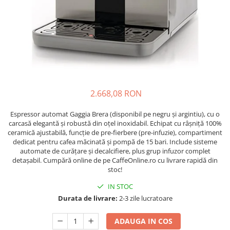
Complementare
Capace
Cesti si farfurii
Diverse
Lattiere
Pahare de cafea
2.668,08 RON
Palete cafea
Espressor automat Gaggia Brera (disponibil pe negru și argintiu), cu o
Consumabile
carcasă elegantă și robustă din oțel inoxidabil. Echipat cu râșniță 100%
Cappucino instant
ceramică ajustabilă, funcție de pre-fierbere (pre-infuzie), compartiment
dedicat pentru cafea măcinată și pompă de 15 bari. Include sisteme
Ciocolata calda
automate de curățare și decalcifiere, plus grup infuzor complet
Lapte instant
detașabil. Cumpără online de pe CaffeOnline.ro cu livrare rapidă din
stoc!
Pliculete Zahar si Miere
IN STOC
Siropuri
Durata de livrare:
2-3 zile lucratoare
Topping
ADAUGA IN COS
Aparate SH