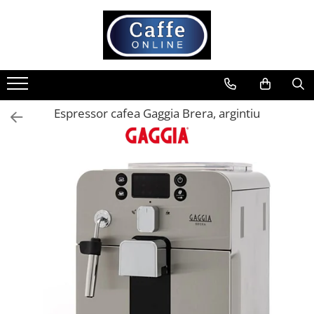
Toate Produsele
Cafea
Cafea Boabe
Espressor cafea Gaggia Brera, argintiu
Capsule Cafea
Cafea Macinata
Cafea Instant
Ceai
Espressoare
Aparate Automate
Aparate capsule
Aparate clasice
Accesorii
Rasnite