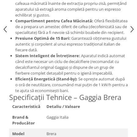
cafeaua măcinată înainte de extracția propriu-zisă, permițând
aparatului să extragă aroma completă pentru un espresso
echilibrat și gustos.
Compartiment pentru Cafea Măcinată:
Oferă flexibilitatea
de a prepara un amestec diferit de cafea (decofeinizată sau de
specialitate) fără a fi nevoie să schimbi boabele din recipient.
Presiune Optimă de 15 Bari:
Garantează obținerea gustului
autentic și corpolent al unui espresso tradițional italian de
fiecare dată.
Sistem Inteligent de Întreținere:
Aparatul indică automat
când este necesar un ciclu de decalcifiere (recomandat cu
decalcifiantul original Gaggia) și dispune de un grup de
fierbere complet detașabil pentru o igienă impecabilă.
Eficiență Energetică (Stand-by):
Se oprește automat după
o oră de neutilizare, consumând mai puțin de 1 kW/h pentru a
te ajuta să economisești bani.
Specificații Tehnice – Gaggia Brera
Caracteristică
Detaliu / Valoare
Brand &
Gaggia Italia
Producător
Model
Brera