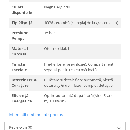
Culori
Negru, Argintiu
disponibile
Tip Râșniță
100% ceramică (cu reglaj de la grosier la fin)
Presiune
15 bar
Pompă
Material
Oțel inoxidabil
Carcasă
Funcții
Pre-fierbere (pre-infuzie), Compartiment
speciale
separat pentru cafea măcinată
Întreținere &
Curățare și decalcifiere automată, Alertă
Curățare
detartraj, Grup infuzor complet detașabil
Eficiență
Oprire automată după 1 oră (Mod Stand-
Energetică
by < 1 kW/h)
Informatii conformitate produs
Review-uri
(0)