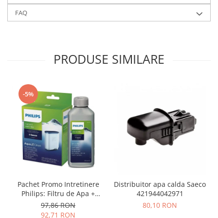
FAQ
PRODUSE SIMILARE
-5%
Distribuitor apa calda Saeco
Pachet Promo Intretinere
421944042971
Philips: Filtru de Apa +
Decalcifiant 250ml
80,10 RON
97,86 RON
92,71 RON