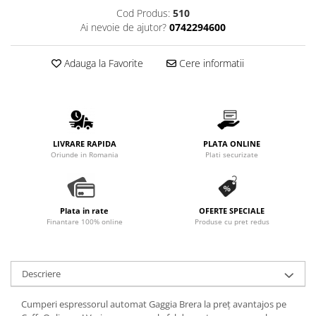
Promotii
Cod Produs:
510
Ai nevoie de ajutor?
0742294600
Stabilizatoare tensiune
Piese schimb espressoare
Adauga la Favorite
Cere informatii
Accesorii si intretinere
Curatare
Filtre
Portafiltre
LIVRARE RAPIDA
PLATA ONLINE
Site
Oriunde in Romania
Plati securizate
Tamper
Altele
Plata in rate
OFERTE SPECIALE
Finantare 100% online
Produse cu pret redus
Descriere
Cumperi espressorul automat Gaggia Brera la preț avantajos pe