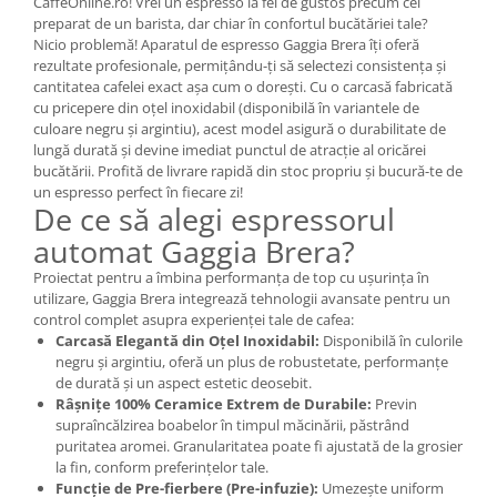
CaffeOnline.ro! Vrei un espresso la fel de gustos precum cel
preparat de un barista, dar chiar în confortul bucătăriei tale?
Nicio problemă! Aparatul de espresso Gaggia Brera îți oferă
rezultate profesionale, permițându-ți să selectezi consistența și
cantitatea cafelei exact așa cum o dorești. Cu o carcasă fabricată
cu pricepere din oțel inoxidabil (disponibilă în variantele de
culoare negru și argintiu), acest model asigură o durabilitate de
lungă durată și devine imediat punctul de atracție al oricărei
bucătării. Profită de livrare rapidă din stoc propriu și bucură-te de
un espresso perfect în fiecare zi!
De ce să alegi espressorul
automat Gaggia Brera?
Proiectat pentru a îmbina performanța de top cu ușurința în
utilizare, Gaggia Brera integrează tehnologii avansate pentru un
control complet asupra experienței tale de cafea:
Carcasă Elegantă din Oțel Inoxidabil:
Disponibilă în culorile
negru și argintiu, oferă un plus de robustetate, performanțe
de durată și un aspect estetic deosebit.
Râșnițe 100% Ceramice Extrem de Durabile:
Previn
supraîncălzirea boabelor în timpul măcinării, păstrând
puritatea aromei. Granularitatea poate fi ajustată de la grosier
la fin, conform preferințelor tale.
Funcție de Pre-fierbere (Pre-infuzie):
Umezește uniform