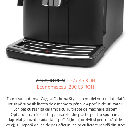
Complementare
Capace
Cesti si farfurii
Diverse
Lattiere
Pahare de cafea
Palete cafea
Consumabile
Cappucino instant
2.668,08 RON
2.377,45 RON
Ciocolata calda
Economisesti:
290,63
RON
Lapte instant
Espressor automat Gaggia Cadorna Style, un model nou cu interfață
Pliculete Zahar si Miere
intuitivă și posibilitatea de a memora până la 4 profile de utilizator.
Siropuri
Echipat cu râșniță ceramică cu 10 trepte de măcinare, sistem
Optiaroma cu 5 selecții, pannarello din plastic pentru spumarea
Topping
laptelui și dozator adaptabil pe înălțime (potrivit și pentru căni de
voiaj). Cumpără online de pe CaffeOnline.ro cu livrare rapidă din stoc!
Aparate SH