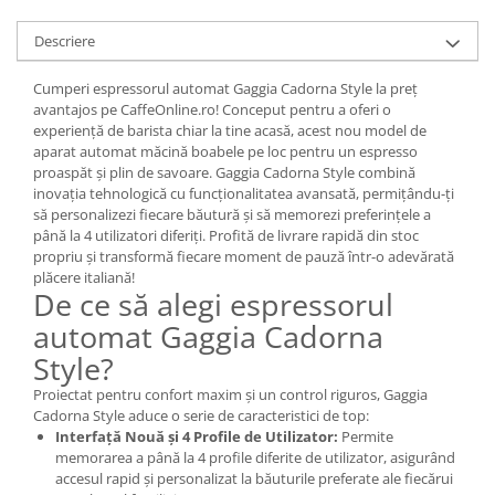
Descriere
Cumperi espressorul automat Gaggia Cadorna Style la preț
avantajos pe CaffeOnline.ro! Conceput pentru a oferi o
experiență de barista chiar la tine acasă, acest nou model de
aparat automat măcină boabele pe loc pentru un espresso
proaspăt și plin de savoare. Gaggia Cadorna Style combină
inovația tehnologică cu funcționalitatea avansată, permițându-ți
să personalizezi fiecare băutură și să memorezi preferințele a
până la 4 utilizatori diferiți. Profită de livrare rapidă din stoc
propriu și transformă fiecare moment de pauză într-o adevărată
plăcere italiană!
De ce să alegi espressorul
automat Gaggia Cadorna
Style?
Proiectat pentru confort maxim și un control riguros, Gaggia
Cadorna Style aduce o serie de caracteristici de top:
Interfață Nouă și 4 Profile de Utilizator:
Permite
memorarea a până la 4 profile diferite de utilizator, asigurând
accesul rapid și personalizat la băuturile preferate ale fiecărui