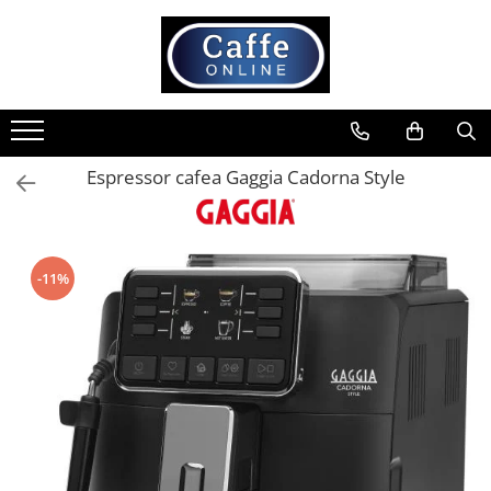
Toate Produsele
Cafea
Cafea Boabe
Espressor cafea Gaggia Cadorna Style
Capsule Cafea
Cafea Macinata
Cafea Instant
-11%
Ceai
Espressoare
Aparate Automate
Aparate capsule
Aparate clasice
Accesorii
Rasnite