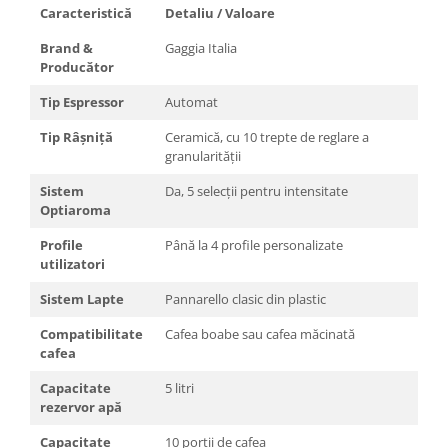
Caracteristică
Detaliu / Valoare
Brand &
Gaggia Italia
Producător
Tip Espressor
Automat
Tip Râșniță
Ceramică, cu 10 trepte de reglare a
granularității
Sistem
Da, 5 selecții pentru intensitate
Optiaroma
Profile
Până la 4 profile personalizate
utilizatori
Sistem Lapte
Pannarello clasic din plastic
Compatibilitate
Cafea boabe sau cafea măcinată
cafea
Capacitate
5 litri
rezervor apă
Capacitate
10 porții de cafea