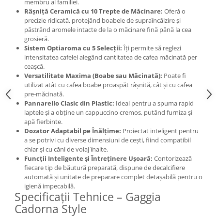
membru al familiei.
Râșniță Ceramică cu 10 Trepte de Măcinare:
Oferă o
precizie ridicată, protejând boabele de supraîncălzire și
păstrând aromele intacte de la o măcinare fină până la cea
grosieră.
Sistem Optiaroma cu 5 Selecții:
Îți permite să reglezi
intensitatea cafelei alegând cantitatea de cafea măcinată per
ceașcă.
Versatilitate Maxima (Boabe sau Măcinată):
Poate fi
utilizat atât cu cafea boabe proaspăt râșnită, cât și cu cafea
pre-măcinată.
Pannarello Clasic din Plastic:
Ideal pentru a spuma rapid
laptele și a obține un cappuccino cremos, putând furniza și
apă fierbinte.
Dozator Adaptabil pe Înălțime:
Proiectat inteligent pentru
a se potrivi cu diverse dimensiuni de cești, fiind compatibil
chiar și cu căni de voiaj înalte.
Funcții Inteligente și Întreținere Ușoară:
Contorizează
fiecare tip de băutură preparată, dispune de decalcifiere
automată și unitate de preparare complet detașabilă pentru o
igienă impecabilă.
Specificații Tehnice – Gaggia
Cadorna Style