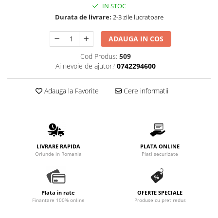
IN STOC
Promotii
Durata de livrare:
2-3 zile lucratoare
Stabilizatoare tensiune
Piese schimb espressoare
ADAUGA IN COS
Accesorii si intretinere
Cod Produs:
509
Curatare
Ai nevoie de ajutor?
0742294600
Filtre
Portafiltre
Adauga la Favorite
Cere informatii
Site
Tamper
Altele
LIVRARE RAPIDA
PLATA ONLINE
Oriunde in Romania
Plati securizate
Plata in rate
OFERTE SPECIALE
Finantare 100% online
Produse cu pret redus