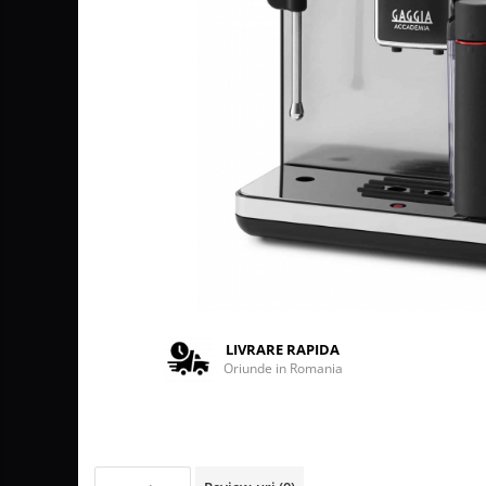
Lattiere
Pahare de cafea
Palete cafea
Cappucino instant
Ciocolata calda
Lapte instant
Pliculete Zahar si Miere
Siropuri
Topping
Curatare
LIVRARE RAPIDA
Filtre
Oriunde in Romania
Portafiltre
Site
Tamper