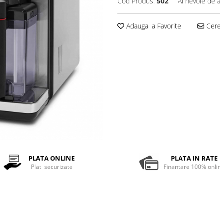
Cod Produs:
502
Ai nevoie de a
Adauga la Favorite
Cere 
PLATA ONLINE
PLATA IN RATE
Plati securizate
Finantare 100% onli