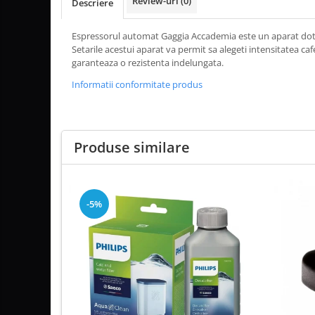
Review-uri
(0)
Descriere
Altele
Espressorul automat Gaggia Accademia este un aparat dotat
Setarile acestui aparat va permit sa alegeti intensitatea cafe
garanteaza o rezistenta indelungata.
Informatii conformitate produs
Produse similare
-5%