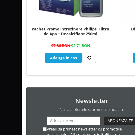
Di
Pachet Promo Intretinere Philips: Filtru
de Apa + Decalcifiant 250ml
97,86 RON
92,71 RON
Adauga in cos
Newsletter
Nu rata ofertele si promotiile noastre
Vreau sa primesc newsletter cu promotiile
magazinului. Afla mai multe in
Politica de