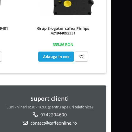
9481
Grup Erogator cafea Philips
Carafa
421944092331
355,86 RON
Adauga in cos
A
Suport clienti
Luni - Vineri 9:30 - 16:00 (pentru apeluri telefonice)
0742294600
contact@caffeonline.ro