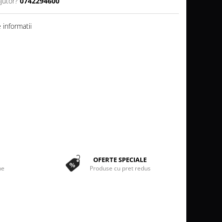
jutor?
0742294600
informatii
OFERTE SPECIALE
ne
Produse cu pret redus