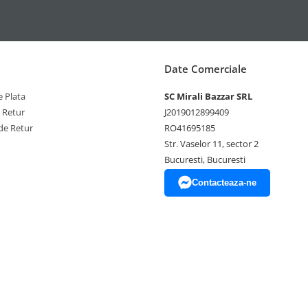
Date Comerciale
 Plata
SC Mirali Bazzar SRL
e Retur
J2019012899409
de Retur
RO41695185
Str. Vaselor 11, sector 2
Bucuresti, Bucuresti
Contacteaza-ne