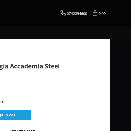
0742294600
0,00
gia Accademia Steel
are
a in cos