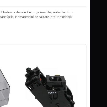
 7 butoane de selectie programabile pentru bauturi.
re facila, iar materialul de calitate (otel inoxidabil)