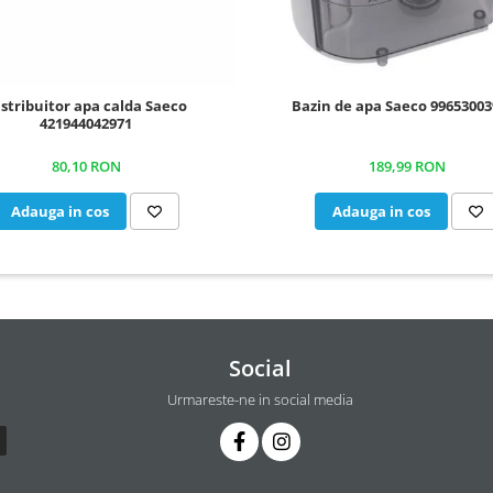
stribuitor apa calda Saeco
Bazin de apa Saeco 99653003
421944042971
80,10 RON
189,99 RON
Adauga in cos
Adauga in cos
Social
Urmareste-ne in social media