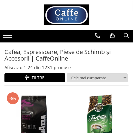
Toate Produsele
Cafea
Cafea Boabe
Capsule Cafea
Cafea, Espressoare, Piese de Schimb și
Accesorii | CaffeOnline
Cafea Macinata
Cafea Instant
Afiseaza:
1-
24
din
1231
produse
Ceai
FILTRE
Espressoare
Aparate Automate
-6%
Aparate capsule
Aparate clasice
Accesorii
Rasnite