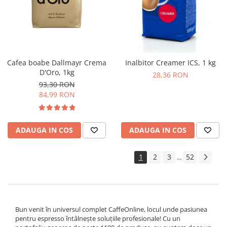
Cafea boabe Dallmayr Crema
Inalbitor Creamer ICS, 1 kg
D'Oro, 1kg
28,36 RON
93,30 RON
84,99 RON
ADAUGA IN COS
ADAUGA IN COS
1
2
3
52
...
Bun venit în universul complet CaffeOnline, locul unde pasiunea
pentru espresso întâlnește soluțiile profesionale! Cu un