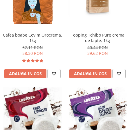
Promotii
Stabilizatoare tensiune
Piese schimb espressoare
Accesorii si intretinere
Curatare
Cafea boabe Covim Orocrema,
Topping Tchibo Pure crema
1kg
de lapte, 1kg
Filtre
62,11 RON
40,44 RON
Portafiltre
58,30 RON
39,62 RON
Site
Tamper
ADAUGA IN COS
ADAUGA IN COS
Altele