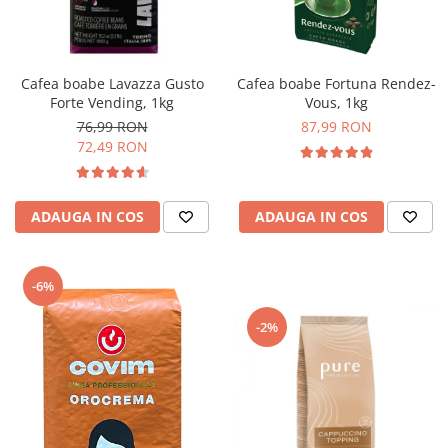
Complementare
Capace
Cesti si farfurii
Cafea boabe Lavazza Gusto
Cafea boabe Fortuna Rendez-
Diverse
Forte Vending, 1kg
Vous, 1kg
76,99 RON
87,99 RON
Lattiere
72,49 RON
Pahare de cafea
Palete cafea
ADAUGA IN COS
ADAUGA IN COS
Consumabile
Cappucino instant
Ciocolata calda
-6%
Lapte instant
-2%
Pliculete Zahar si Miere
Siropuri
Topping
Aparate SH