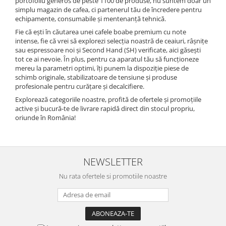
portofoliu generos de peste 1100 de produse, nu suntem doar un
simplu magazin de cafea, ci partenerul tău de încredere pentru
echipamente, consumabile și mentenanță tehnică.
Fie că ești în căutarea unei cafele boabe premium cu note
intense, fie că vrei să explorezi selecția noastră de ceaiuri, râșnițe
sau espressoare noi și Second Hand (SH) verificate, aici găsești
tot ce ai nevoie. În plus, pentru ca aparatul tău să funcționeze
mereu la parametri optimi, îți punem la dispoziție piese de
schimb originale, stabilizatoare de tensiune și produse
profesionale pentru curățare și decalcifiere.
Explorează categoriile noastre, profită de ofertele și promoțiile
active și bucură-te de livrare rapidă direct din stocul propriu,
oriunde în România!
NEWSLETTER
Nu rata ofertele si promotiile noastre