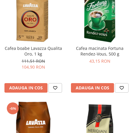
Cafea boabe Lavazza Qualita
Cafea macinata Fortuna
Oro, 1 kg
Rendez-Vous, 500 g
111,51 RON
43,15 RON
104,90 RON
ADAUGA IN COS
ADAUGA IN COS
-6%