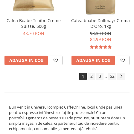
Cafea Boabe Tchibo Creme
Cafea boabe Dallmayr Crema
Suisse, 500g
D'Oro, 1kg
48,70 RON
93,30 RON
84,99 RON
ADAUGA IN COS
ADAUGA IN COS
1
2
3
52
...
Bun venit în universul complet CaffeOnline, locul unde pasiunea
pentru espresso întâlnește soluțiile profesionale! Cu un
portofoliu generos de peste 1100 de produse, nu suntem doar un
simplu magazin de cafea, ci partenerul tău de încredere pentru
echipamente, consumabile și mentenanță tehnică.