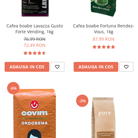
Complementare
Capace
Cesti si farfurii
Cafea boabe Lavazza Gusto
Cafea boabe Fortuna Rendez-
Diverse
Forte Vending, 1kg
Vous, 1kg
76,99 RON
87,99 RON
Lattiere
72,49 RON
Pahare de cafea
Palete cafea
ADAUGA IN COS
ADAUGA IN COS
Consumabile
Cappucino instant
Ciocolata calda
-6%
Lapte instant
-2%
Pliculete Zahar si Miere
Siropuri
Topping
Aparate SH