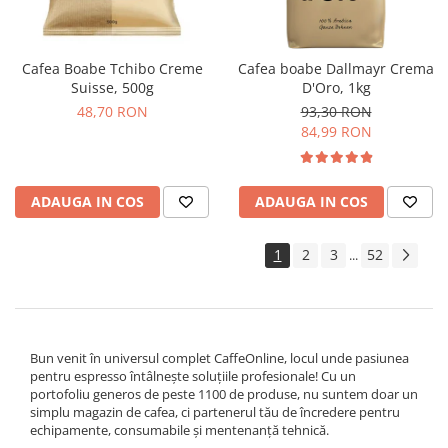
Cafea Boabe Tchibo Creme
Cafea boabe Dallmayr Crema
Suisse, 500g
D'Oro, 1kg
48,70 RON
93,30 RON
84,99 RON
ADAUGA IN COS
ADAUGA IN COS
1
2
3
52
...
Bun venit în universul complet CaffeOnline, locul unde pasiunea
pentru espresso întâlnește soluțiile profesionale! Cu un
portofoliu generos de peste 1100 de produse, nu suntem doar un
simplu magazin de cafea, ci partenerul tău de încredere pentru
echipamente, consumabile și mentenanță tehnică.