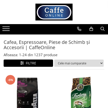
Toate Produsele
Cafea
Cafea Boabe
Capsule Cafea
Cafea, Espressoare, Piese de Schimb și
Accesorii | CaffeOnline
Cafea Macinata
Cafea Instant
Afiseaza:
1-
24
din
1237
produse
Ceai
FILTRE
Espressoare
Aparate Automate
-6%
Aparate capsule
Aparate clasice
Accesorii
Rasnite