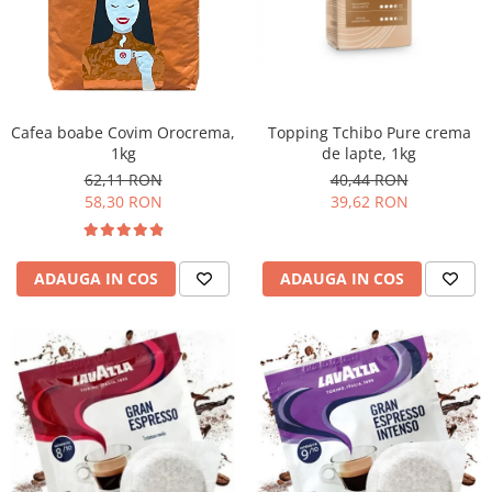
Promotii
Stabilizatoare tensiune
Piese schimb espressoare
Accesorii si intretinere
Curatare
Cafea boabe Covim Orocrema,
Topping Tchibo Pure crema
1kg
de lapte, 1kg
Filtre
62,11 RON
40,44 RON
Portafiltre
58,30 RON
39,62 RON
Site
Tamper
ADAUGA IN COS
ADAUGA IN COS
Altele