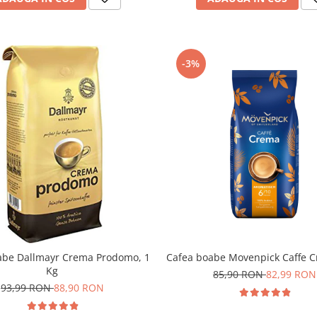
-3%
abe Dallmayr Crema Prodomo, 1
Cafea boabe Movenpick Caffe C
Kg
85,90 RON
82,99 RON
93,99 RON
88,90 RON