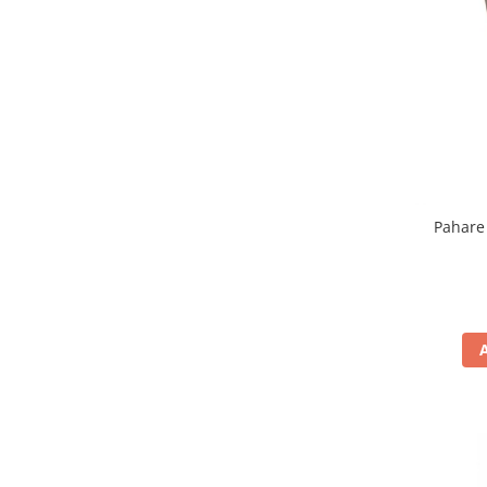
Promotii
Stabilizatoare tensiune
Piese schimb espressoare
Accesorii si intretinere
Curatare
Filtre
Portafiltre
Pahare
Site
Tamper
Altele