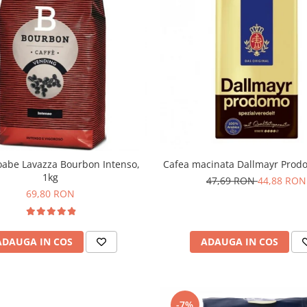
oabe Lavazza Bourbon Intenso,
Cafea macinata Dallmayr Prod
1kg
47,69 RON
44,88 RON
69,80 RON
ADAUGA IN COS
ADAUGA IN COS
-7%