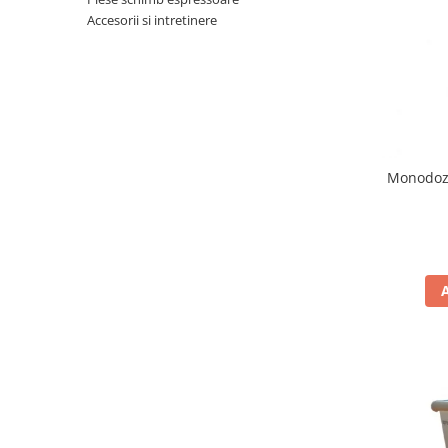
Complementare
Accesorii si intretinere
Capace
Cesti si farfurii
Diverse
Lattiere
Pahare de cafea
Monodoze
Palete cafea
Consumabile
Cappucino instant
Ciocolata calda
Lapte instant
Pliculete Zahar si Miere
Siropuri
Topping
Aparate SH