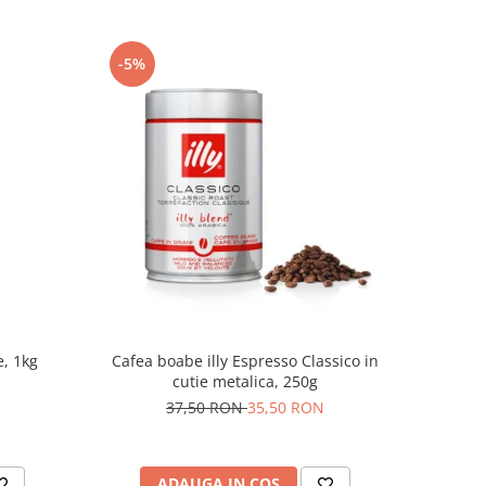
-5%
, 1kg
Cafea boabe illy Espresso Classico in
cutie metalica, 250g
37,50 RON
35,50 RON
ADAUGA IN COS