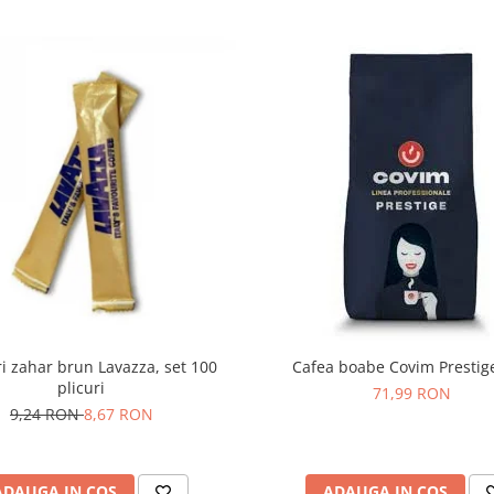
Cafea boabe Covim Prestige
ri zahar brun Lavazza, set 100
plicuri
71,99 RON
9,24 RON
8,67 RON
ADAUGA IN COS
ADAUGA IN COS