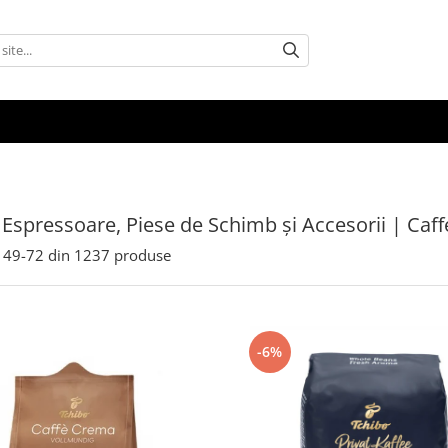
 Espressoare, Piese de Schimb și Accesorii | Caf
49-
72
din
1237
produse
-6%