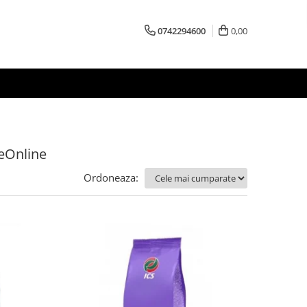
0742294600
0,00
feOnline
Ordoneaza: