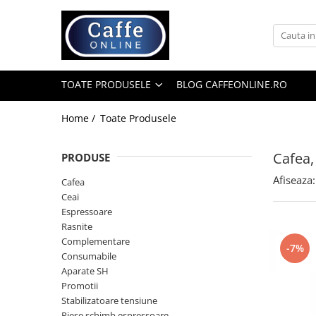
Toate Produsele
Cafea
TOATE PRODUSELE
BLOG CAFFEONLINE.RO
Cafea Boabe
Capsule Cafea
Home /
Toate Produsele
Cafea Macinata
Cafea,
PRODUSE
Cafea Instant
Afiseaza:
Ceai
Cafea
Ceai
Espressoare
Espressoare
Aparate Automate
Rasnite
Aparate capsule
Complementare
-7%
Consumabile
Aparate clasice
Aparate SH
Accesorii
Promotii
Stabilizatoare tensiune
Rasnite
Piese schimb espressoare