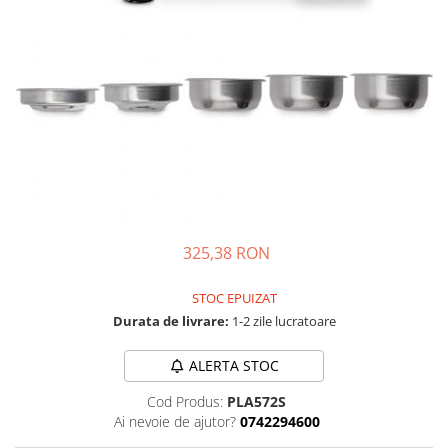
Complementare
Capace
Cesti si farfurii
Diverse
Lattiere
Pahare de cafea
Palete cafea
Consumabile
Cappucino instant
325,38 RON
Ciocolata calda
STOC EPUIZAT
Lapte instant
Durata de livrare:
1-2 zile lucratoare
Pliculete Zahar si Miere
ALERTA STOC
Siropuri
Cod Produs:
PLA572S
Topping
Ai nevoie de ajutor?
0742294600
Aparate SH