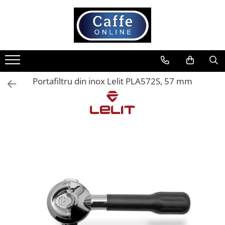
Toate Produsele
Cafea
Cafea Boabe
Portafiltru din inox Lelit PLA572S, 57 mm
Capsule Cafea
Cafea Macinata
Cafea Instant
Ceai
Espressoare
Aparate Automate
Aparate capsule
Aparate clasice
Accesorii
Rasnite