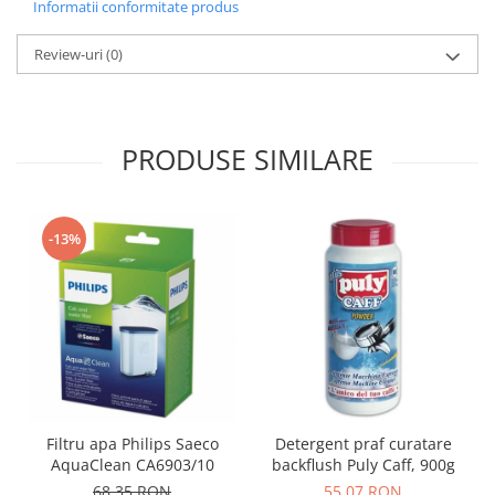
Informatii conformitate produs
Review-uri
(0)
PRODUSE SIMILARE
-13%
Filtru apa Philips Saeco
Detergent praf curatare
AquaClean CA6903/10
backflush Puly Caff, 900g
68,35 RON
55,07 RON