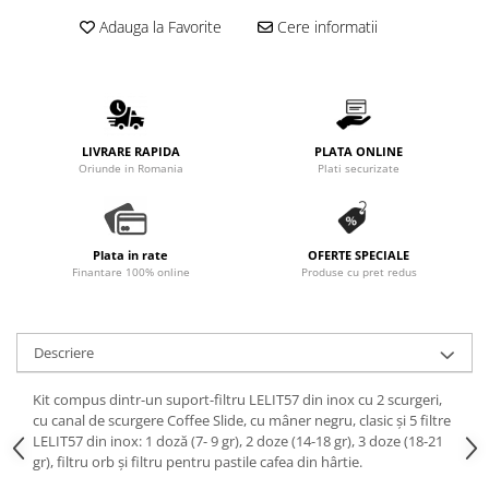
Promotii
Adauga la Favorite
Cere informatii
Stabilizatoare tensiune
Piese schimb espressoare
Accesorii si intretinere
Curatare
LIVRARE RAPIDA
PLATA ONLINE
Filtre
Oriunde in Romania
Plati securizate
Portafiltre
Site
Plata in rate
OFERTE SPECIALE
Tamper
Finantare 100% online
Produse cu pret redus
Altele
Descriere
Kit compus dintr-un suport-filtru LELIT57 din inox cu 2 scurgeri,
cu canal de scurgere Coffee Slide, cu mâner negru, clasic şi 5 filtre
LELIT57 din inox: 1 doză (7- 9 gr), 2 doze (14-18 gr), 3 doze (18-21
gr), filtru orb şi filtru pentru pastile cafea din hârtie.