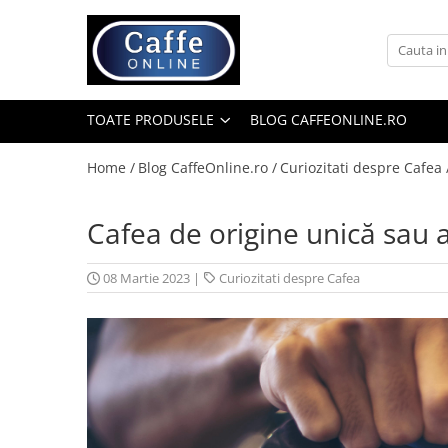
Toate Produsele
Cafea
TOATE PRODUSELE
BLOG CAFFEONLINE.RO
Cafea Boabe
Capsule Cafea
Home /
Blog CaffeOnline.ro /
Curiozitati despre Cafea 
Cafea Macinata
Cafea de origine unică sau a
Cafea Instant
Ceai
08 Martie 2023
|
Curiozitati despre Cafea
Espressoare
Aparate Automate
Aparate capsule
Aparate clasice
Accesorii
Rasnite