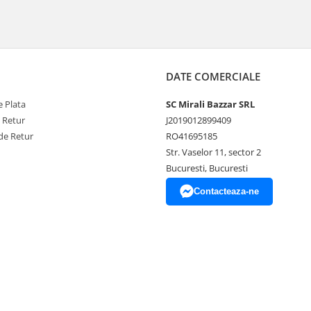
DATE COMERCIALE
 Plata
SC Mirali Bazzar SRL
e Retur
J2019012899409
de Retur
RO41695185
Str. Vaselor 11, sector 2
Bucuresti, Bucuresti
Contacteaza-ne