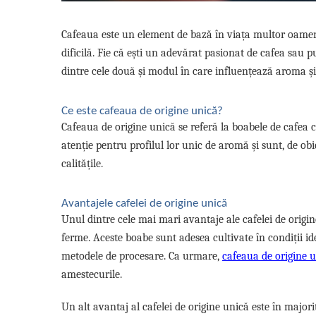
Promotii
Stabilizatoare tensiune
Cafeaua este un element de bază în viața multor oameni,
Piese schimb espressoare
dificilă. Fie că ești un adevărat pasionat de cafea sau p
Accesorii si intretinere
dintre cele două și modul în care influențează aroma și 
Curatare
Filtre
Ce este cafeaua de origine unică?
Portafiltre
Cafeaua de origine unică se referă la boabele de cafea c
atenție pentru profilul lor unic de aromă și sunt, de obi
Site
calitățile.
Tamper
Altele
Avantajele cafelei de origine unică
Unul dintre cele mai mari avantaje ale cafelei de origi
ferme. Aceste boabe sunt adesea cultivate în condiții ide
metodele de procesare. Ca urmare,
cafeaua de origine 
amestecurile.
Un alt avantaj al cafelei de origine unică este în major