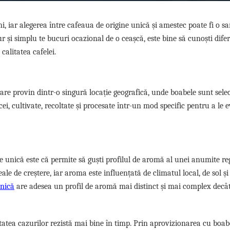
 iar alegerea între cafeaua de origine unică și amestec poate fi o sa
ur și simplu te bucuri ocazional de o ceașcă, este bine să cunoști dife
calitatea cafelei.
are provin dintr-o singură locație geografică, unde boabele sunt sele
cei, cultivate, recoltate și procesate într-un mod specific pentru a le 
ne unică este că permite să guști profilul de aromă al unei anumite re
ale de creștere, iar aroma este influențată de climatul local, de sol și
unică
are adesea un profil de aromă mai distinct și mai complex decâ
itatea cazurilor rezistă mai bine în timp. Prin aprovizionarea cu boab