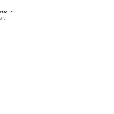
itate
. Te
ă le