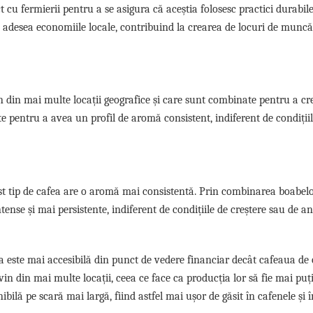
t cu fermierii pentru a se asigura că aceștia folosesc practici durabil
ină adesea economiile locale, contribuind la crearea de locuri de muncă 
n din mai multe locații geografice și care sunt combinate pentru a c
e pentru a avea un profil de aromă consistent, indiferent de condiții
est tip de cafea are o aromă mai consistentă. Prin combinarea boabel
ense și mai persistente, indiferent de condițiile de creștere sau de a
ea este mai accesibilă din punct de vedere financiar decât cafeaua de 
in din mai multe locații, ceea ce face ca producția lor să fie mai puț
bilă pe scară mai largă, fiind astfel mai ușor de găsit în cafenele și î