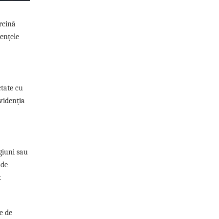
rcină
rențele
ctate cu
evidenția
giuni sau
 de
t
e de