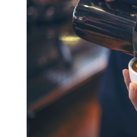
Complementare
Capace
Cesti si farfurii
Diverse
Lattiere
Pahare de cafea
Palete cafea
Consumabile
Cappucino instant
Ciocolata calda
Lapte instant
Pliculete Zahar si Miere
Siropuri
Topping
Aparate SH