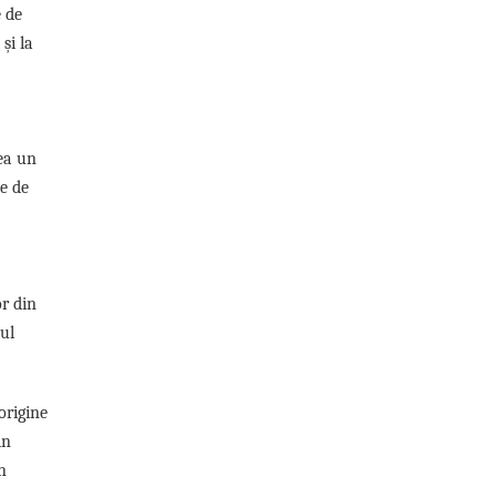
e de
și la
rea un
le de
or din
nul
origine
in
n