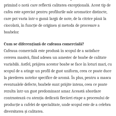
Promotii
primind o notă care reflectă calitatea excepțională. Acest tip de
Stabilizatoare tensiune
cafea este apreciat pentru profilurile sale aromatice distincte,
Piese schimb espressoare
care pot varia într-o gamă largă de note, de la citrice până la
Accesorii si intretinere
ciocolată, în funcție de originea și metoda de procesare a
Curatare
boabelor.
Filtre
Cum se diferențiază de cafeaua comercială?
Portafiltre
Cafeaua comercială este produsă în scopul de a satisface
Site
cererea masivă, fiind adesea un amestec de boabe de calitate
Tamper
variabilă. Astfel, prăjirea acestor boabe se face în loturi mari, cu
Altele
scopul de a atinge un profil de gust uniform, ceea ce poate duce
la pierderea notelor specifice de aromă. În plus, pentru a masca
eventualele defecte, boabele sunt prăjite intens, ceea ce poate
rezulta într-un gust predominant amar. Această abordare
contrastează cu atenția dedicată fiecărei etape a procesului de
producție a cafelei de specialitate, unde scopul este de a celebra
diversitatea și calitatea.