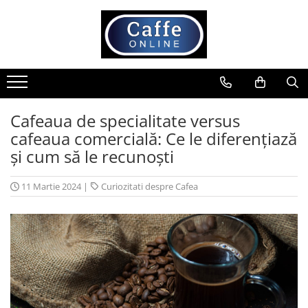
Toate Produsele
Cafea
Cafea Boabe
Capsule Cafea
Cafeaua de specialitate versus
cafeaua comercială: Ce le diferențiază
Cafea Macinata
și cum să le recunoști
Cafea Instant
Ceai
11 Martie 2024
|
Curiozitati despre Cafea
Espressoare
Aparate Automate
Aparate capsule
Aparate clasice
Accesorii
Rasnite