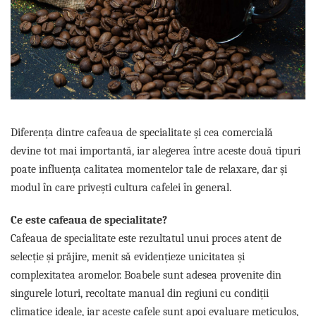
Complementare
Capace
Cesti si farfurii
Diverse
Lattiere
Pahare de cafea
Diferența dintre cafeaua de specialitate și cea comercială
Palete cafea
devine tot mai importantă, iar alegerea între aceste două tipuri
Consumabile
poate influența calitatea momentelor tale de relaxare, dar și
Cappucino instant
modul în care privești cultura cafelei în general.
Ciocolata calda
Lapte instant
Ce este cafeaua de specialitate?
Cafeaua de specialitate este rezultatul unui proces atent de
Pliculete Zahar si Miere
selecție și prăjire, menit să evidențieze unicitatea și
Siropuri
complexitatea aromelor. Boabele sunt adesea provenite din
Topping
singurele loturi, recoltate manual din regiuni cu condiții
Aparate SH
climatice ideale, iar aceste cafele sunt apoi evaluare meticulos,