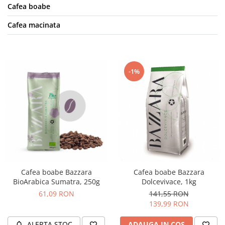
Cafea boabe
Cafea macinata
-1%
Cafea boabe Bazzara
Cafea boabe Bazzara
BioArabica Sumatra, 250g
Dolcevivace, 1kg
61,09 RON
141,55 RON
139,99 RON
ALERTA STOC
ADAUGA IN COS