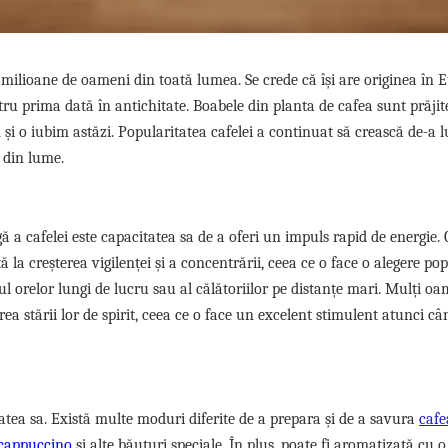
milioane de oameni din toată lumea. Se crede că își are originea în E
tru prima dată în antichitate. Boabele din planta de cafea sunt prăjite
i o iubim astăzi. Popularitatea cafelei a continuat să crească de-a 
i din lume.
 a cafelei este capacitatea sa de a oferi un impuls rapid de energie. 
ă la creșterea vigilenței și a concentrării, ceea ce o face o alegere po
ul orelor lungi de lucru sau al călătoriilor pe distanțe mari. Mulți o
a stării lor de spirit, ceea ce o face un excelent stimulent atunci câ
tatea sa. Există multe moduri diferite de a prepara și de a savura
caf
cappuccino
și alte băuturi speciale. În plus, poate fi aromatizată cu o