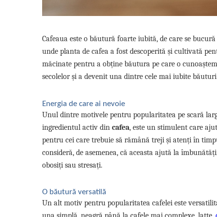
Promotii
Stabilizatoare tensiune
Piese schimb espressoare
Cafeaua este o băutură foarte iubită, de care se bucură 
Accesorii si intretinere
unde planta de cafea a fost descoperită și cultivată pen
Curatare
măcinate pentru a obține băutura pe care o cunoaștem ș
Filtre
secolelor și a devenit una dintre cele mai iubite băutur
Portafiltre
Site
Energia de care ai nevoie
Unul dintre motivele pentru popularitatea pe scară largă
Tamper
ingredientul activ din
cafea
, este un stimulent care ajut
Altele
pentru cei care trebuie să rămână treji și atenți în timp
consideră, de asemenea, că aceasta ajută la îmbunătățire
obosiți sau stresați.
O băutură versatilă
Un alt motiv pentru popularitatea cafelei este versatili
una simplă, neagră până la cafele mai complexe, latte,