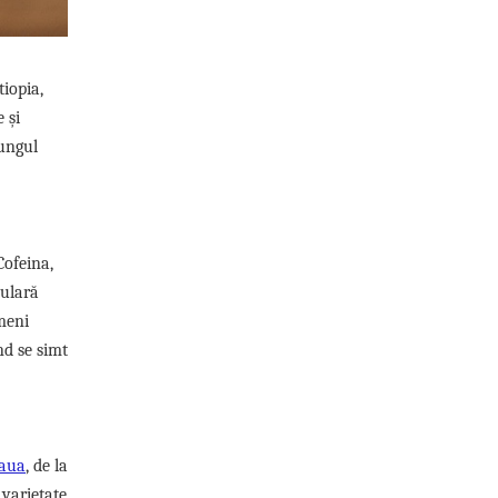
tiopia,
 și
lungul
Cofeina,
pulară
ameni
nd se simt
eaua
, de la
 varietate