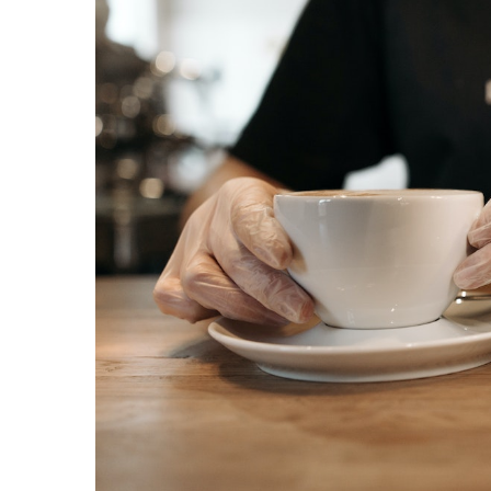
Complementare
Capace
Cesti si farfurii
Diverse
Lattiere
Pahare de cafea
Palete cafea
Consumabile
Cappucino instant
Ciocolata calda
Lapte instant
Pliculete Zahar si Miere
Siropuri
Topping
Aparate SH