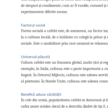
de siropuri și condimente, cum ar fi vanilie, caramel și 
experimenteze diferite arome.
Factorul social
Partea socială a cafelei este, de asemenea, un factor im
la o cafenea locală, de o întâlnire cu colegii la prânz 
sociale. Este o modalitate prin care oamenii se relaxează,
Universal plăcută
Cultura cafelei este un fenomen global, multe țări și re
exemplu, în Italia, cafeaua este o parte importantă a rut
bogată. În Orientul Mijlociu, cafeaua este adesea servit
al prieteniei. În Statele Unite, cafeaua este adesea cons
Beneficii aduse sănătății
În cele din urmă, popularitatea cafelei se datorează și
cafea poate scădea riscul de a dezvolta diabet de tip 2, 