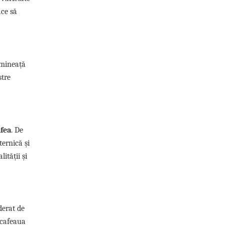
ace să
imineață
stre
afea
. De
ternică și
ității și
derat de
, cafeaua