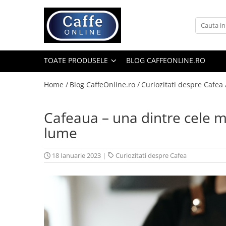
Toate Produsele
Cafea
TOATE PRODUSELE
BLOG CAFFEONLINE.RO
Cafea Boabe
Capsule Cafea
Home /
Blog CaffeOnline.ro /
Curiozitati despre Cafea 
Cafea Macinata
Cafeaua – una dintre cele 
Cafea Instant
lume
Ceai
Espressoare
18 Ianuarie 2023
|
Curiozitati despre Cafea
Aparate Automate
Aparate capsule
Aparate clasice
Accesorii
Rasnite