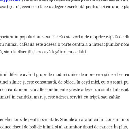
scorțișoară, ceea ce o face o alegere excelentă pentru cei cărora le pl
portant în popularitatea sa. Fie că este vorba de o oprire rapidă de d
și nu numai, cafeaua este adesea o parte centrală a interacțiunilor noa
 stau la discuții și creează legături cu ceilalți.
giuni diferite având propriile moduri unice de a prepara și de a bea
c
inei zilnice și este consumată, de obicei, în cești mici, cu o aromă pu
ă cu cardamom sau alte condimente și este adesea un simbol al ospital
umată în cantități mari și este adesea servită cu frișcă sau zahăr.
 beneficiilor sale pentru sănătate. Studiile au arătat că un consum mo
reduce riscul de boli de inimă și al anumitor tipuri de cancer. În plus