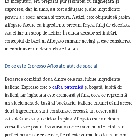
La începuturi, era preparat pur și simplu cu
înghețată și
espresso
, dar, în timp, au fost adăugate și alte ingrediente
pentru a-i spori aroma și textura. Astăzi, este obișnuit să găsim
Affogato făcute cu ingrediente precum frișcă, fulgi de ciocolată
sau chiar un strop de lichior. În ciuda acestor schimbări,
conceptul de bază al Affogato rămâne același și este considerat
în continuare un desert clasic italian.
De ce este Espresso Affogato atât de special
Deoarece combină două dintre cele mai iubite ingrediente
italiene. Espresso este o
cafea puternică
și bogată, iubită de
italieni, iar înghețata este cremoasă și fină, ceea ce reprezintă
un alt element de bază al bucătăriei italiene. Atunci când aceste
două ingrediente sunt combinate, creează un desert atât
satisfăcător, cât și delicios. În plus, Affogato este un desert
versatil, care poate fi savurat în orice moment al zilei și este
perfect pentru orice ocazie, fie că este vorba de o ieșire în oraș