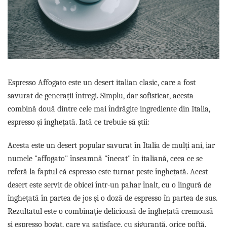
Complementare
Capace
Cesti si farfurii
Diverse
Lattiere
Pahare de cafea
Espresso Affogato este un desert italian clasic, care a fost
savurat de generații întregi. Simplu, dar sofisticat, acesta
Palete cafea
combină două dintre cele mai îndrăgite ingrediente din Italia,
Consumabile
espresso și înghețată. Iată ce trebuie să știi:
Cappucino instant
Ciocolata calda
Acesta este un desert popular savurat în Italia de mulți ani, iar
Lapte instant
numele "affogato" înseamnă "înecat" în italiană, ceea ce se
referă la faptul că espresso este turnat peste înghețată. Acest
Pliculete Zahar si Miere
desert este servit de obicei într-un pahar înalt, cu o lingură de
Siropuri
înghețată în partea de jos și o doză de espresso în partea de sus.
Topping
Rezultatul este o combinație delicioasă de înghețată cremoasă
Aparate SH
și espresso bogat, care va satisface, cu siguranță, orice poftă.