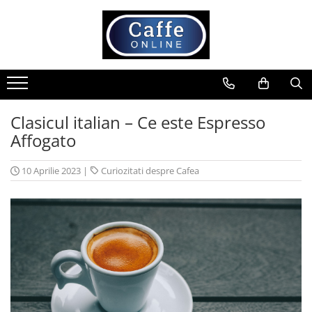
Toate Produsele
Cafea
Cafea Boabe
Capsule Cafea
Clasicul italian – Ce este Espresso
Affogato
Cafea Macinata
Cafea Instant
10 Aprilie 2023
|
Curiozitati despre Cafea
Ceai
Espressoare
Aparate Automate
Aparate capsule
Aparate clasice
Accesorii
Rasnite