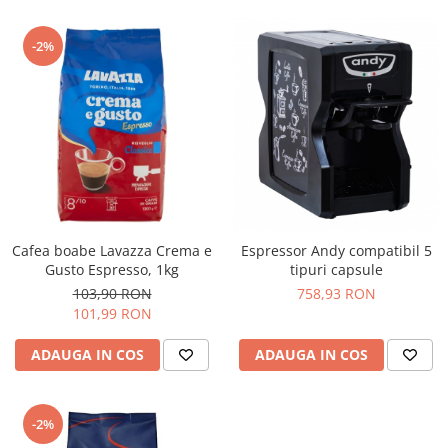
-2%
Cafea boabe Lavazza Crema e
Espressor Andy compatibil 5
Gusto Espresso, 1kg
tipuri capsule
103,90 RON
758,93 RON
101,99 RON
ADAUGA IN COS
ADAUGA IN COS
-2%