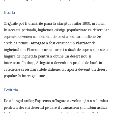
Promotii
Stabilizatoare tensiune
Istoria
Piese schimb espressoare
Accesorii si intretinere
Originile pot fi urmărite până la sfârșitul anilor 1800, în Italia.
Curatare
În această perioadă, înghețata câștiga popularitate ca desert, iar
espresso devenea un element de bază al culturii italiene. Se
Filtre
crede că primul
Affogato
a fost creat de un vânzător de
Portafiltre
înghețată din Florența, care a turnat o doză de espresso peste o
Site
lingură de înghețată pentru a obține un desert nou și
Tamper
interesant. În timp, Affogato a devenit un produs de bază în
Altele
cafenelele și restaurantele italiene, iar apoi a devenit un desert
popular în întreaga lume.
Evoluția
De-a lungul anilor,
Espresso Affogato
a evoluat și s-a schimbat
pentru a deveni desertul pe care îl cunoaștem și îl iubim astăzi.