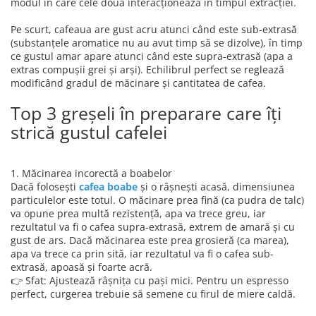
modul în care cele două interacționează în timpul extracției.
Pe scurt, cafeaua are gust acru atunci când este sub-extrasă
(substanțele aromatice nu au avut timp să se dizolve), în timp
ce gustul amar apare atunci când este supra-extrasă (apa a
extras compușii grei și arși). Echilibrul perfect se reglează
modificând gradul de măcinare și cantitatea de cafea.
Top 3 greșeli în preparare care îți
strică gustul cafelei
1. Măcinarea incorectă a boabelor
Dacă folosești
cafea boabe
și o râșnești acasă, dimensiunea
particulelor este totul. O măcinare prea fină (ca pudra de talc)
va opune prea multă rezistență, apa va trece greu, iar
rezultatul va fi o cafea supra-extrasă, extrem de amară și cu
gust de ars. Dacă măcinarea este prea grosieră (ca marea),
apa va trece ca prin sită, iar rezultatul va fi o cafea sub-
extrasă, apoasă și foarte acră.
👉 Sfat: Ajustează râșnița cu pași mici. Pentru un espresso
perfect, curgerea trebuie să semene cu firul de miere caldă.