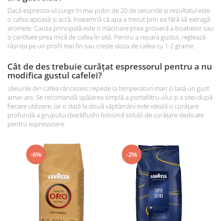
Dacă espresso-ul curge în mai puțin de 20 de secunde și rezultatul este
o cafea apoasă și acră, înseamnă că apa a trecut prin ea fără să extragă
aromele. Cauza principală este o măcinare prea grosieră a boabelor sau
o cantitate prea mică de cafea în sită. Pentru a repara gustul, reglează
râșnița pe un profil mai fin sau crește doza de cafea cu 1-2 grame.
Cât de des trebuie curățat espressorul pentru a nu
modifica gustul cafelei?
Uleiurile din cafea râncezesc repede la temperaturi mari și lasă un gust
amar-ars. Se recomandă spălarea simplă a portafiltru-ului și a sitei după
fiecare utilizare, iar o dată la două săptămâni este ideală o curățare
profundă a grupului (backflush) folosind soluții de curățare dedicate
pentru espressoare.
-6%
-2%