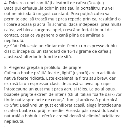
4. Folosirea unei cantități aleatorii de cafea (Dozajul)
Dacă pui cafeaua „la ochi” în sită sau în portafiltru, nu vei
obține niciodată un gust constant. Prea puțină cafea va
permite apei să treacă mult prea repede prin ea, rezultând o
licoare apoasă și acră. În schimb, dacă îndepesezi prea multă
cafea, vei bloca curgerea apei, crescând forțat timpul de
contact, ceea ce va genera o cană plină de amăreală
neplăcută.
👉 Sfat: Folosește un cântar mic. Pentru un espresso dublu
clasic, începe cu un standard de 16-18 grame de cafea și
ajustează ulterior în funcție de sită.
5. Alegerea greșită a profilului de prăjire
Cafeaua boabe prăjită foarte „light” (ușoară) are o aciditate
nativă foarte ridicată. Este excelentă la filtru sau brew, dar
extrasă la un espressor clasic de acasă va avea aproape
întotdeauna un gust mult prea acru și tăios. La polul opus,
boabele prăjite extrem de intens (stilul italian foarte dark) vor
tinde nativ spre note de cenușă, fum și amăreală puternică.
👉 Sfat: Dacă vrei un gust echilibrat acasă, alege întotdeauna
o cafea boabe cu prăjire medie. Aceasta păstrează dulceața
naturală a bobului, oferă o cremă densă și elimină aciditatea
neplăcută.
: