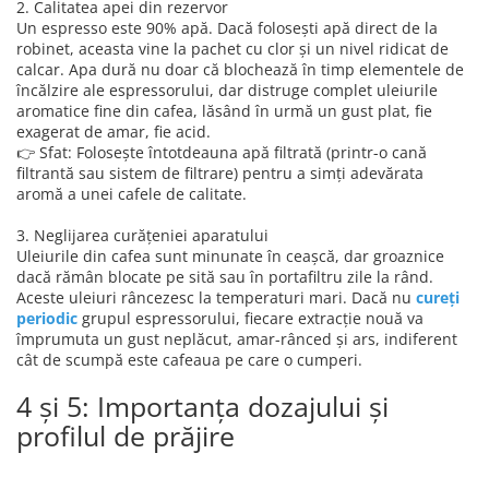
2. Calitatea apei din rezervor
Un espresso este 90% apă. Dacă folosești apă direct de la
robinet, aceasta vine la pachet cu clor și un nivel ridicat de
calcar. Apa dură nu doar că blochează în timp elementele de
încălzire ale espressorului, dar distruge complet uleiurile
aromatice fine din cafea, lăsând în urmă un gust plat, fie
exagerat de amar, fie acid.
👉 Sfat: Folosește întotdeauna apă filtrată (printr-o cană
filtrantă sau sistem de filtrare) pentru a simți adevărata
aromă a unei cafele de calitate.
3. Neglijarea curățeniei aparatului
Uleiurile din cafea sunt minunate în ceașcă, dar groaznice
dacă rămân blocate pe sită sau în portafiltru zile la rând.
Aceste uleiuri râncezesc la temperaturi mari. Dacă nu
cureți
periodic
grupul espressorului, fiecare extracție nouă va
împrumuta un gust neplăcut, amar-rânced și ars, indiferent
cât de scumpă este cafeaua pe care o cumperi.
4 și 5: Importanța dozajului și
profilul de prăjire