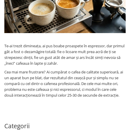
Te-ai trezit dimineața, ai pus boabe proaspete în espressor, dar primul
gât a fost o dezamăgire totală: fie o licoare mult prea acră de ți se
strepezesc dinții, fie un gust atât de amar și ars încât simți nevoia să
„îneci” cafeaua în lapte și zahăr.
Cea mai mare frustrare? Ai cumpărat o cafea de calitate superioară, ai
un aparat bun pe blat, dar rezultatul din ceașcă pur și simplu nu se
compară cu cel dintr-o cafenea profesională. De cele mai multe ori,
problema nu este cafeaua și nici espressorul, ci modul în care cele
două interacționează în timpul celor 25-30 de secunde de extracție.
Categorii