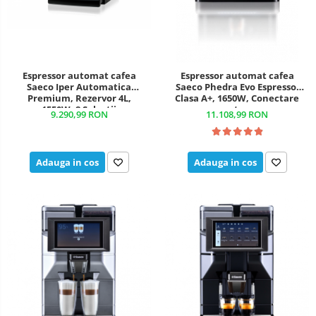
Espressor automat cafea
Espressor automat cafea
Saeco Iper Automatica
Saeco Phedra Evo Espresso,
Premium, Rezervor 4L,
Clasa A+, 1650W, Conectare
1550W, 8 Selecții
rețea
9.290,99 RON
11.108,99 RON
Adauga in cos
Adauga in cos