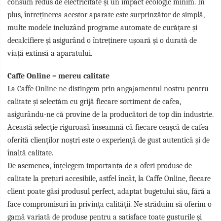
consum redus de electricitate și un impact ecologic minim. În
plus, întreținerea acestor aparate este surprinzător de simplă,
multe modele incluzând programe automate de curățare și
decalcifiere și asigurând o întreținere ușoară și o durată de
viață extinsă a aparatului.
Caffe Online – mereu calitate
La Caffe Online ne distingem prin angajamentul nostru pentru
calitate și selectăm cu grijă fiecare sortiment de cafea,
asigurându-ne că provine de la producători de top din industrie.
Această selecție riguroasă înseamnă că fiecare ceașcă de cafea
oferită clienților noștri este o experiență de gust autentică și de
înaltă calitate.
De asemenea, înțelegem importanța de a oferi produse de
calitate la prețuri accesibile, astfel încât, la Caffe Online, fiecare
client poate găsi produsul perfect, adaptat bugetului său, fără a
face compromisuri în privința calității. Ne străduim să oferim o
gamă variată de produse pentru a satisface toate gusturile și