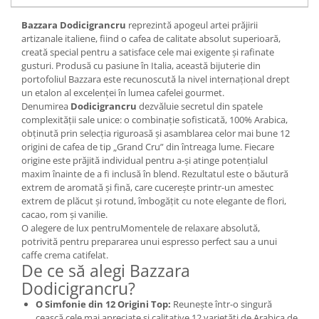
Bazzara Dodicigrancru
reprezintă apogeul artei prăjirii
artizanale italiene, fiind o cafea de calitate absolut superioară,
creată special pentru a satisface cele mai exigente și rafinate
gusturi. Produsă cu pasiune în Italia, această bijuterie din
portofoliul Bazzara este recunoscută la nivel internațional drept
un etalon al excelenței în lumea cafelei gourmet.
Denumirea
Dodicigrancru
dezvăluie secretul din spatele
complexității sale unice: o combinație sofisticată, 100% Arabica,
obținută prin selecția riguroasă și asamblarea celor mai bune 12
origini de cafea de tip „Grand Cru” din întreaga lume. Fiecare
origine este prăjită individual pentru a-și atinge potențialul
maxim înainte de a fi inclusă în blend. Rezultatul este o băutură
extrem de aromată și fină, care cucerește printr-un amestec
extrem de plăcut și rotund, îmbogățit cu note elegante de flori,
cacao, rom și vanilie.
O alegere de lux pentruMomentele de relaxare absolută,
potrivită pentru prepararea unui espresso perfect sau a unui
caffe crema catifelat.
De ce să alegi Bazzara
Dodicigrancru?
O Simfonie din 12 Origini Top:
Reunește într-o singură
ceașcă cele mai apreciate și calitative 12 varietăți de Arabica de