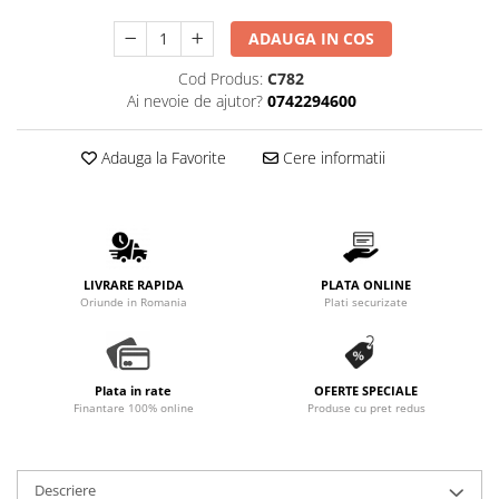
Promotii
ADAUGA IN COS
Stabilizatoare tensiune
Piese schimb espressoare
Cod Produs:
C782
Ai nevoie de ajutor?
0742294600
Accesorii si intretinere
Curatare
Adauga la Favorite
Cere informatii
Filtre
Portafiltre
Site
Tamper
LIVRARE RAPIDA
PLATA ONLINE
Altele
Oriunde in Romania
Plati securizate
Plata in rate
OFERTE SPECIALE
Finantare 100% online
Produse cu pret redus
Descriere