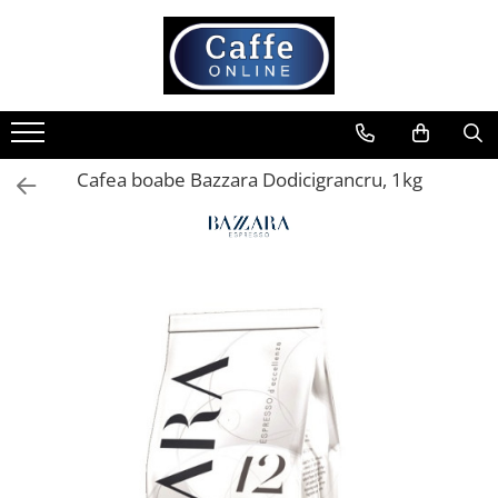
Toate Produsele
Cafea
Cafea Boabe
Cafea boabe Bazzara Dodicigrancru, 1kg
Capsule Cafea
Cafea Macinata
Cafea Instant
Ceai
Espressoare
Aparate Automate
Aparate capsule
Aparate clasice
Accesorii
Rasnite