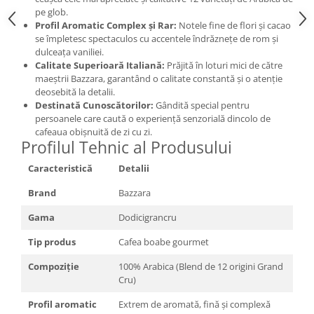
pe glob.
Profil Aromatic Complex și Rar:
Notele fine de flori și cacao
se împletesc spectaculos cu accentele îndrăznețe de rom și
dulceața vaniliei.
Calitate Superioară Italiană:
Prăjită în loturi mici de către
maeștrii Bazzara, garantând o calitate constantă și o atenție
deosebită la detalii.
Destinată Cunoscătorilor:
Gândită special pentru
persoanele care caută o experiență senzorială dincolo de
cafeaua obișnuită de zi cu zi.
Profilul Tehnic al Produsului
Caracteristică
Detalii
Brand
Bazzara
Gama
Dodicigrancru
Tip produs
Cafea boabe gourmet
Compoziție
100% Arabica (Blend de 12 origini Grand
Cru)
Profil aromatic
Extrem de aromată, fină și complexă