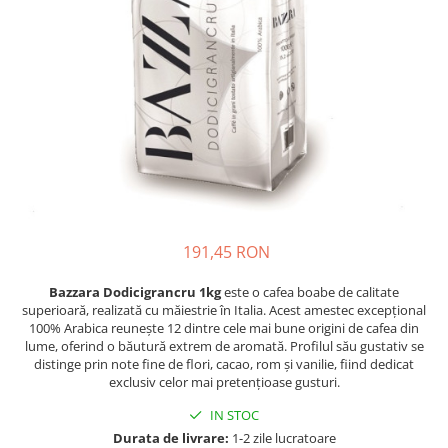
Complementare
Capace
Cesti si farfurii
Diverse
Lattiere
Pahare de cafea
Palete cafea
Consumabile
Cappucino instant
191,45 RON
Ciocolata calda
Bazzara Dodicigrancru 1kg
este o cafea boabe de calitate
superioară, realizată cu măiestrie în Italia. Acest amestec excepțional
Lapte instant
100% Arabica reunește 12 dintre cele mai bune origini de cafea din
Pliculete Zahar si Miere
lume, oferind o băutură extrem de aromată. Profilul său gustativ se
distinge prin note fine de flori, cacao, rom și vanilie, fiind dedicat
Siropuri
exclusiv celor mai pretențioase gusturi.
Topping
IN STOC
Aparate SH
Durata de livrare:
1-2 zile lucratoare