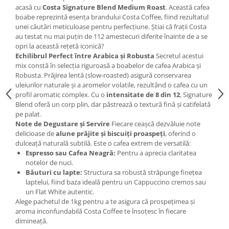
acasă cu
Costa Signature Blend Medium Roast
. Această cafea
boabe reprezintă esența brandului Costa Coffee, fiind rezultatul
unei căutări meticuloase pentru perfecțiune. Știai că frații Costa
au testat nu mai puțin de 112 amestecuri diferite înainte de a se
opri la această rețetă iconică?
Echilibrul Perfect între Arabica și Robusta
Secretul acestui
mix constă în selecția riguroasă a boabelor de cafea Arabica și
Robusta. Prăjirea lentă (slow-roasted) asigură conservarea
uleiurilor naturale și a aromelor volatile, rezultând o cafea cu un
profil aromatic complex. Cu o
intensitate de 8 din 12
, Signature
Blend oferă un corp plin, dar păstrează o textură fină și catifelată
pe palat.
Note de Degustare și Servire
Fiecare ceașcă dezvăluie note
delicioase de
alune prăjite și biscuiți proaspeți
, oferind o
dulceață naturală subtilă. Este o cafea extrem de versatilă:
Espresso sau Cafea Neagră:
Pentru a aprecia claritatea
notelor de nuci.
Băuturi cu lapte:
Structura sa robustă străpunge finețea
laptelui, fiind baza ideală pentru un Cappuccino cremos sau
un Flat White autentic.
Alege pachetul de 1kg pentru a te asigura că prospețimea și
aroma inconfundabilă Costa Coffee te însoțesc în fiecare
dimineață.