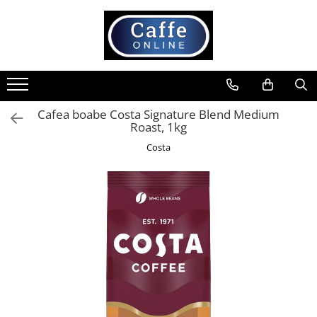
Toate Produsele
Cafea
Cafea Boabe
Cafea boabe Costa Signature Blend Medium
Capsule Cafea
Roast, 1kg
Cafea Macinata
Costa
Cafea Instant
Ceai
Espressoare
Aparate Automate
Aparate capsule
Aparate clasice
Accesorii
Rasnite