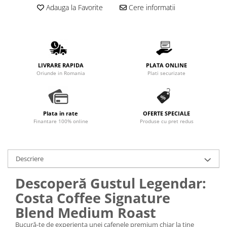
Promotii
Adauga la Favorite
Cere informatii
Stabilizatoare tensiune
Piese schimb espressoare
Accesorii si intretinere
Curatare
LIVRARE RAPIDA
PLATA ONLINE
Oriunde in Romania
Plati securizate
Filtre
Portafiltre
Site
Plata in rate
OFERTE SPECIALE
Tamper
Finantare 100% online
Produse cu pret redus
Altele
Descriere
Descoperă Gustul Legendar:
Costa Coffee Signature
Blend Medium Roast
Bucură-te de experiența unei cafenele premium chiar la tine