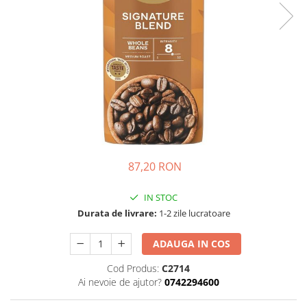
Complementare
Capace
Cesti si farfurii
Diverse
Lattiere
Pahare de cafea
Palete cafea
Consumabile
87,20 RON
Cappucino instant
Ciocolata calda
IN STOC
Lapte instant
Durata de livrare:
1-2 zile lucratoare
Pliculete Zahar si Miere
ADAUGA IN COS
Siropuri
Cod Produs:
C2714
Topping
Ai nevoie de ajutor?
0742294600
Aparate SH