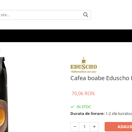
g
Cafea boabe Eduscho E
70,06 RON
IN STOC
Durata de livrare:
1-2 zile lucrato
ADAUG