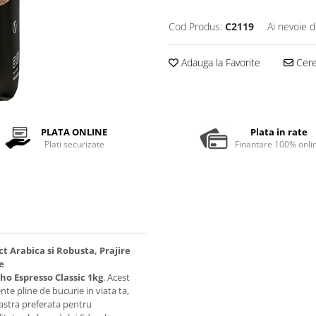
Cod Produs:
C2119
Ai nevoie d
Adauga la Favorite
Cere 
PLATA ONLINE
Plata in rate
Plati securizate
Finantare 100% onli
t Arabica si Robusta, Prajire
e
ho Espresso Classic 1kg
. Acest
te pline de bucurie in viata ta,
astra preferata pentru