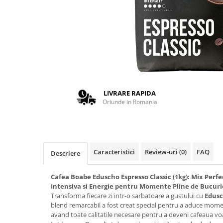
Complementare
Capace
Cesti si farfurii
Diverse
Lattiere
Pahare de cafea
LIVRARE RAPIDA
Palete cafea
Oriunde in Romania
Consumabile
Cappucino instant
Ciocolata calda
Caracteristici
Review-uri
(0)
FAQ
Descriere
Lapte instant
Pliculete Zahar si Miere
Cafea Boabe Eduscho Espresso Classic (1kg): Mix Perfec
Siropuri
Intensiva si Energie pentru Momente Pline de Bucuri
Transforma fiecare zi intr-o sarbatoare a gustului cu
Edusc
Topping
blend remarcabil a fost creat special pentru a aduce momen
avand toate calitatile necesare pentru a deveni cafeaua vo
Aparate SH