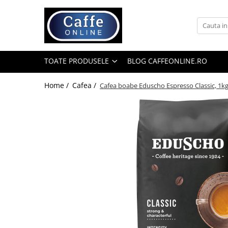
Toate Produsele
Cafea
TOATE PRODUSELE
BLOG CAFFEONLINE.RO
Cafea Boabe
Capsule Cafea
Home /
Cafea /
Cafea boabe Eduscho Espresso Classic, 1k
Cafea Macinata
Cafea Instant
Ceai
Espressoare
Aparate Automate
Aparate capsule
Aparate clasice
Accesorii
Rasnite