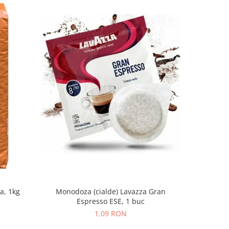
Monodoza (cialde) Lavazza Gran
Monodo
a, 1kg
Espresso ESE, 1 buc
Espr
1,09 RON