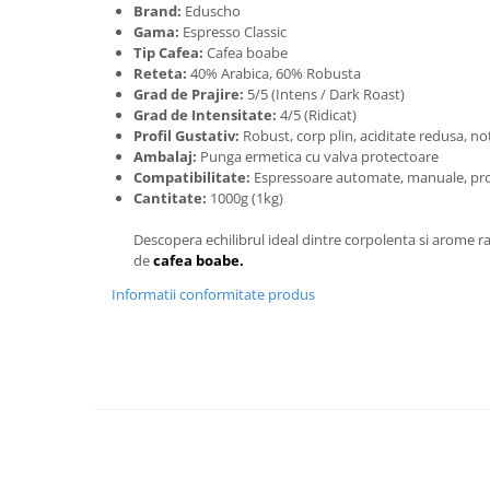
Brand:
Eduscho
Gama:
Espresso Classic
Tip Cafea:
Cafea boabe
Reteta:
40% Arabica, 60% Robusta
Grad de Prajire:
5/5 (Intens / Dark Roast)
Grad de Intensitate:
4/5 (Ridicat)
Profil Gustativ:
Robust, corp plin, aciditate redusa, not
Ambalaj:
Punga ermetica cu valva protectoare
Compatibilitate:
Espressoare automate, manuale, prof
Cantitate:
1000g (1kg)
Descopera echilibrul ideal dintre corpolenta si arome ra
de
cafea boabe.
Informatii conformitate produs