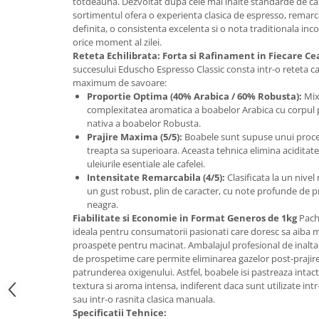
totdeauna. Dezvoltat dupa cele mai inalte standarde de cal
Promotii
sortimentul ofera o experienta clasica de espresso, remarc
Stabilizatoare tensiune
definita, o consistenta excelenta si o nota traditionala inc
orice moment al zilei.
Piese schimb espressoare
Reteta Echilibrata: Forta si Rafinament in Fiecare Ce
Accesorii si intretinere
succesului Eduscho Espresso Classic consta intr-o reteta ca
maximum de savoare:
Curatare
Proportie Optima (40% Arabica / 60% Robusta):
Mixu
Filtre
complexitatea aromatica a boabelor Arabica cu corpul 
nativa a boabelor Robusta.
Portafiltre
Prajire Maxima (5/5):
Boabele sunt supuse unui proces
Site
treapta sa superioara. Aceasta tehnica elimina aciditate
uleiurile esentiale ale cafelei.
Tamper
Intensitate Remarcabila (4/5):
Clasificata la un nivel 
un gust robust, plin de caracter, cu note profunde de pra
Altele
neagra.
Fiabilitate si Economie in Format Generos de 1kg
Pache
ideala pentru consumatorii pasionati care doresc sa aiba 
proaspete pentru macinat. Ambalajul profesional de inalta 
de prospetime care permite eliminarea gazelor post-prajire
patrunderea oxigenului. Astfel, boabele isi pastreaza intact
textura si aroma intensa, indiferent daca sunt utilizate 
sau intr-o rasnita clasica manuala.
Specificatii Tehnice: