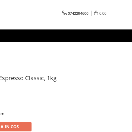
0742294600
0,00
spresso Classic, 1kg
are
A IN COS