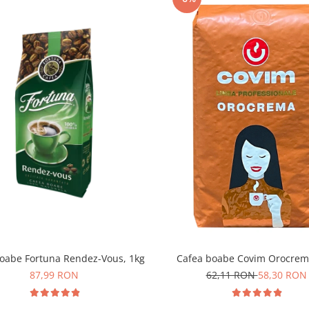
oabe Fortuna Rendez-Vous, 1kg
Cafea boabe Covim Orocrem
87,99 RON
62,11 RON
58,30 RON