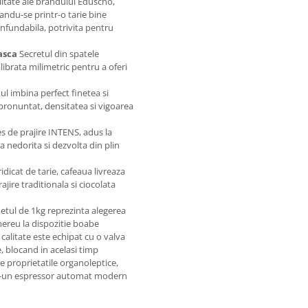
itate ale brandului Eduscho,
andu-se printr-o tarie bine
onfundabila, potrivita pentru
asca
Secretul din spatele
librata milimetric pentru a oferi
l imbina perfect finetea si
pronuntat, densitatea si vigoarea
 de prajire INTENS, adus la
a nedorita si dezvolta din plin
ridicat de tarie, cafeaua livreaza
jire traditionala si ciocolata
tul de 1kg reprezinta alegerea
mereu la dispozitie boabe
calitate este echipat cu o valva
, blocand in acelasi timp
e proprietatile organoleptice,
intr-un espressor automat modern