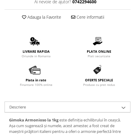
Ai nevoie de ajutor?
0742294600
Promotii
Stabilizatoare tensiune
Adauga la Favorite
Cere informatii
Piese schimb espressoare
Accesorii si intretinere
Curatare
Filtre
LIVRARE RAPIDA
PLATA ONLINE
Portafiltre
Oriunde in Romania
Plati securizate
Site
Tamper
Plata in rate
OFERTE SPECIALE
Altele
Finantare 100% online
Produse cu pret redus
Descriere
Gimoka Armonioso la 1kg
este definiția echilibrului în ceașcă.
Așa cum sugerează și numele, acest amestec a fost creat de
maeștrii prăjitori italieni pentru a oferi o armonie perfectă între