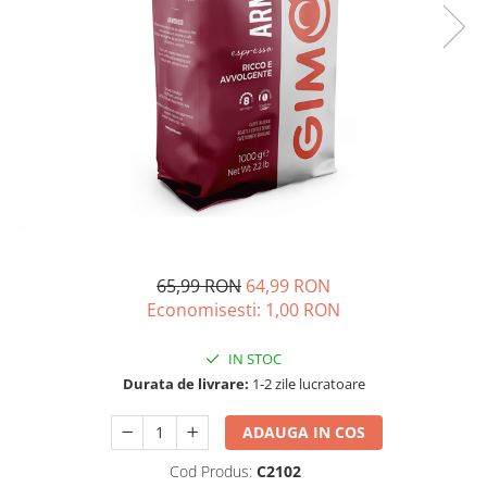
Complementare
Capace
Cesti si farfurii
Diverse
Lattiere
Pahare de cafea
Palete cafea
Consumabile
Cappucino instant
65,99 RON
64,99 RON
Ciocolata calda
Economisesti:
1,00
RON
Lapte instant
IN STOC
Pliculete Zahar si Miere
Durata de livrare:
1-2 zile lucratoare
Siropuri
ADAUGA IN COS
Topping
Cod Produs:
C2102
Aparate SH