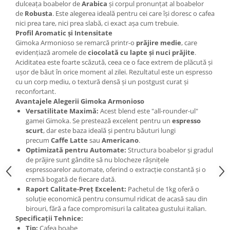
dulceața boabelor de
Arabica
și corpul pronunțat al boabelor
de
Robusta
. Este alegerea ideală pentru cei care își doresc o cafea
nici prea tare, nici prea slabă, ci exact așa cum trebuie.
Profil Aromatic și Intensitate
Gimoka Armonioso se remarcă printr-o
prăjire medie
, care
evidențiază aromele de
ciocolată cu lapte și nuci prăjite
.
Aciditatea este foarte scăzută, ceea ce o face extrem de plăcută și
ușor de băut în orice moment al zilei. Rezultatul este un espresso
cu un corp mediu, o textură densă și un postgust curat și
reconfortant.
Avantajele Alegerii Gimoka Armonioso
Versatilitate Maximă:
Acest blend este "all-rounder-ul"
gamei Gimoka. Se prestează excelent pentru un
espresso
scurt
, dar este baza ideală și pentru băuturi lungi
precum
Caffe Latte
sau
Americano
.
Optimizată pentru Automate:
Structura boabelor și gradul
de prăjire sunt gândite să nu blocheze râșnițele
espressoarelor automate, oferind o extracție constantă și o
cremă bogată de fiecare dată.
Raport Calitate-Preț Excelent:
Pachetul de 1kg oferă o
soluție economică pentru consumul ridicat de acasă sau din
birouri, fără a face compromisuri la calitatea gustului italian.
Specificații Tehnice:
Tip:
Cafea boabe