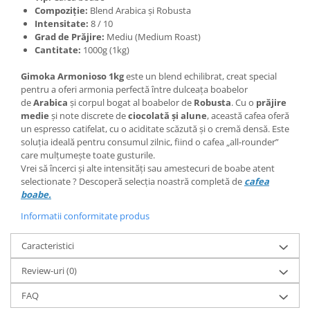
Compoziție:
Blend Arabica și Robusta
Intensitate:
8 / 10
Grad de Prăjire:
Mediu (Medium Roast)
Cantitate:
1000g (1kg)
Gimoka Armonioso 1kg
este un blend echilibrat, creat special
pentru a oferi armonia perfectă între dulceața boabelor
de
Arabica
și corpul bogat al boabelor de
Robusta
. Cu o
prăjire
medie
și note discrete de
ciocolată și alune
, această cafea oferă
un espresso catifelat, cu o aciditate scăzută și o cremă densă. Este
soluția ideală pentru consumul zilnic, fiind o cafea „all-rounder”
care mulțumește toate gusturile.
Vrei să încerci și alte intensități sau amestecuri de boabe atent
selectionate ? Descoperă selecția noastră completă de
cafea
boabe.
Informatii conformitate produs
Caracteristici
Review-uri
(0)
FAQ