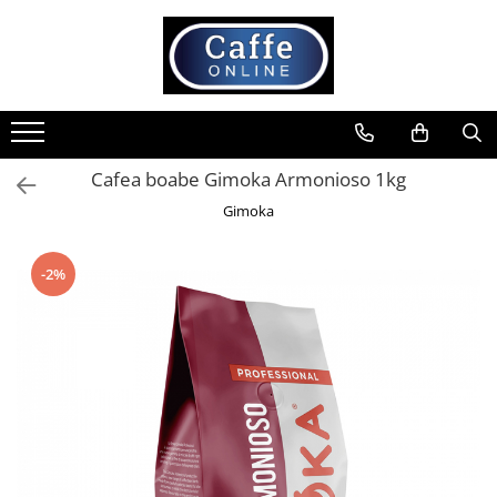
Toate Produsele
Cafea
Cafea Boabe
Cafea boabe Gimoka Armonioso 1kg
Capsule Cafea
Gimoka
Cafea Macinata
Cafea Instant
-2%
Ceai
Espressoare
Aparate Automate
Aparate capsule
Aparate clasice
Accesorii
Rasnite