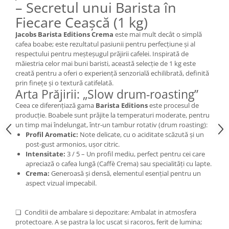
– Secretul unui Barista în
Fiecare Ceașcă (1 kg)
Jacobs Barista Editions Crema
este mai mult decât o simplă
cafea boabe; este rezultatul pasiunii pentru perfecțiune și al
respectului pentru meșteșugul prăjirii cafelei. Inspirată de
măiestria celor mai buni baristi, această selecție de 1 kg este
creată pentru a oferi o experiență senzorială echilibrată, definită
prin finețe și o textură catifelată.
Arta Prăjirii: „Slow drum-roasting”
Ceea ce diferențiază gama
Barista Editions
este procesul de
producție. Boabele sunt prăjite la temperaturi moderate, pentru
un timp mai îndelungat, într-un tambur rotativ (drum roasting):
Profil Aromatic:
Note delicate, cu o aciditate scăzută și un
post-gust armonios, ușor citric.
Intensitate:
3 / 5 – Un profil mediu, perfect pentru cei care
apreciază o cafea lungă (Caffè Crema) sau specialități cu lapte.
Crema:
Generoasă și densă, elementul esențial pentru un
aspect vizual impecabil.
❏ Conditii de ambalare si depozitare: Ambalat in atmosfera
protectoare. A se pastra la loc uscat si racoros, ferit de lumina;