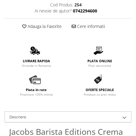
Cod Produs:
254
Ai nevoie de ajutor?
0742294600
Adauga la Favorite
Cere informatii
LIVRARE RAPIDA
PLATA ONLINE
Oriunde in Romania
Plati securizate
Plata in rate
OFERTE SPECIALE
Finantare 100% online
Produse cu pret redus
Descriere
Jacobs Barista Editions Crema