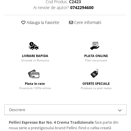
Cod Produs:
C2423
Ai nevoie de ajutor?
0742294600
Adauga la Favorite
Cere informatii
LIVRARE RAPIDA
PLATA ONLINE
Oriunde in Romania
Plati securizate
Plata in rate
OFERTE SPECIALE
Finantare 100% online
Produse cu pret redus
Descriere
Pellini Espresso Bar No. 4 Crema Tradizionale
face parte din
noua serie a prestigiosului brand Pellini, fiind o cafea creată