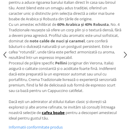
pentru a aduce rigoarea barului italian direct în casa sau biroul
tău. Acest blend este un omagiu adus tradiției, oferind un
caracter unic și distinctiv prin selecția directă a celor mai bune
boabe de Arabica și Robusta din țările de origine.
Cu un amestec echilibrat de
60% Arabica și 40% Robusta
, No. 4
Tradizionale reușește să ofere un corp plin și o textură densă, fără
a deveni prea agresivă. Profilul său aromatic este unul sofisticat,
dominat de
note calde de nuci și caramel
, care conferă
băuturii o dulceață naturală și un postgust persistent. Este o
cafea "rotundă", unde tăria este perfect armonizată cu aroma,
rezultând într-un espresso impecabil.
Procesul de prăjire specific
Pellini
(originar din Verona, Italia)
asigură o calitate constantă și o aciditate foarte fină. Indiferent
dacă este preparată la un espressor automat sau unul cu
portafiltru, Crema Tradizionale livrează o experiență senzorială
premium, fiind la fel de delicioasă sub formă de espresso scurt
sau ca bază pentru un Cappuccino catifelat.
Dacă ești un admirator al stilului italian clasic și dorești să
explorezi și alte arome rafinate, te invităm să consulți întreaga
noastră selecție de
cafea boabe
pentru a descoperi amestecul
ideal pentru gustul tău.
Informatii conformitate produs