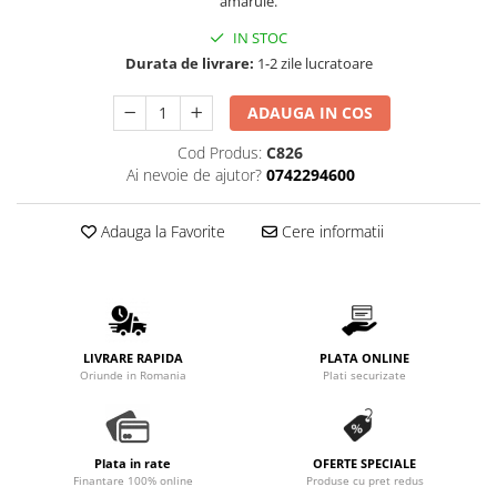
amăruie.
IN STOC
Durata de livrare:
1-2 zile lucratoare
ADAUGA IN COS
Cod Produs:
C826
Ai nevoie de ajutor?
0742294600
Adauga la Favorite
Cere informatii
LIVRARE RAPIDA
PLATA ONLINE
Oriunde in Romania
Plati securizate
Plata in rate
OFERTE SPECIALE
Finantare 100% online
Produse cu pret redus