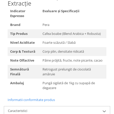
Extracție
Indicator
Evaluare și Specificații
Espresso
Brand
Pera
Tip Produs
Cafea boabe (Blend Arabica + Robusta)
Nivel Aciditate
Foarte scăzută / Slabă
Corp & Textură
Corp plin, densitate ridicată
Note Olfactive
Pâine prăjită, fructe, note picante, cacao
Semnătură
Retrogust prelungit de ciocolată
Finală
amăruie
Ambalaj
Pungă sigilată de 1kg cu supapă de
degazare
Informatii conformitate produs
Caracteristici