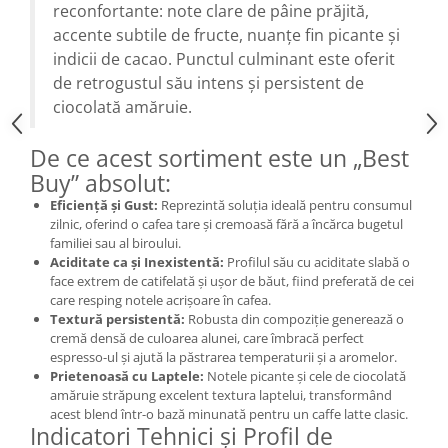
reconfortante: note clare de pâine prăjită,
accente subtile de fructe, nuanțe fin picante și
indicii de cacao. Punctul culminant este oferit
de retrogustul său intens și persistent de
ciocolată amăruie.
De ce acest sortiment este un „Best
Buy” absolut:
Eficiență și Gust:
Reprezintă soluția ideală pentru consumul
zilnic, oferind o cafea tare și cremoasă fără a încărca bugetul
familiei sau al biroului.
Aciditate ca și Inexistentă:
Profilul său cu aciditate slabă o
face extrem de catifelată și ușor de băut, fiind preferată de cei
care resping notele acrișoare în cafea.
Textură persistentă:
Robusta din compoziție generează o
cremă densă de culoarea alunei, care îmbracă perfect
espresso-ul și ajută la păstrarea temperaturii și a aromelor.
Prietenoasă cu Laptele:
Notele picante și cele de ciocolată
amăruie străpung excelent textura laptelui, transformând
acest blend într-o bază minunată pentru un caffe latte clasic.
Indicatori Tehnici și Profil de