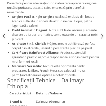
Proiectată pentru adevărații cunoscători care apreciază originea
unică și puritatea, această cafea excelează prin beneficii
remarcabile:
Origine Pură (Single Origin):
Realizată exclusiv din boabe
Arabica cultivate în zonele de altitudine din Etiopia, patria
legendară a cafelei.
Profil Aromatic Elegant:
Note subtile de iasomie și accente
discrete de ierburi aromatice, completate de un caracter nobil
și picant.
Aciditate Fină, Citrică:
Prăjirea medie echilibrează perfect
corpul plin al cafelei, lăsând o persistență plăcută pe palat.
Certificare Rainforest Alliance:
Produs sustenabil,
garantând practici agricole responsabile și sprijin direct pentru
micii fermieri locali.
Măcinare Versatilă:
Textura este optimizată pentru
prepararea la filtru, French Press sau cafetieră moka,
permițând eliberarea optimă a notelor florale.
Specificații Tehnice – Dallmayr
Ethiopia
Caracteristică
Detaliu / Valoare
Brand &
Dallmayr (Germania)
Producător