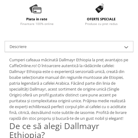
Plata in rate
OFERTE SPECIALE
Finantare 100% online
Produse cu pret redus
Descriere
Cumperi cafeaua măcinată Dallmayr Ethiopia la preț avantajos pe
CaffeOnline.ro! O întoarcere autentică la rădăcinile cafelei:
Dallmayr Ethiopia este o experiență senzorială unică, creată din
boabe selecționate manual din regiunile muntoase ale Etiopiei,
patria legendară a cafelei Arabica. Făcând parte din linia de
specialități Dallmayr, acest sortiment de origine unică (Single
Origin) oferă un profil gustativ distinct care pune accent pe
puritatea și complexitatea originii unice. Prăjirea medie realizată
de experți echilibrează perfect corpul plin al cafelei cu o aciditate
fină, citrică, dezvăluind note subtile de iasomie. Profită de livrare
rapidă din stoc propriu și bucură-te de un gust nobil și elegant!
De ce să alegi Dallmayr
Ethiopia?