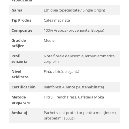
Gama
Ethiopia (Specialitate / Single Origin)
Tip Produs
Cafea măcinată
Compoziție
100% Arabica (proveniență: Etiopia)
Grad de
Medie
prăjire
Profil
Note florale de iasomie, ierburi aromatice,
senzorial
corp plin
Nivel
Fină, citrică, elegantă
aciditate
Certificación
Rainforest Alliance (Sustenabilitate)
Metode
Filtru, French Press, Cafetieră Moka
preparare
Ambalaj
Pachet vidat protector pentru menținerea
prospețimii (500g)