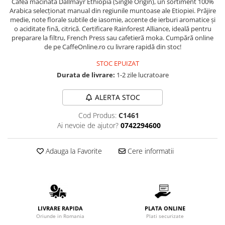
Cafea măcinată Dallmayr Ethiopia (Single Origin), un sortiment 100%
Arabica selecționat manual din regiunile muntoase ale Etiopiei. Prăjire
medie, note florale subtile de iasomie, accente de ierburi aromatice și
o aciditate fină, citrică. Certificare Rainforest Alliance, ideală pentru
preparare la filtru, French Press sau cafetieră moka. Cumpără online
de pe CaffeOnline.ro cu livrare rapidă din stoc!
STOC EPUIZAT
Durata de livrare:
1-2 zile lucratoare
ALERTA STOC
Cod Produs:
C1461
Ai nevoie de ajutor?
0742294600
Adauga la Favorite
Cere informatii
LIVRARE RAPIDA
PLATA ONLINE
Oriunde in Romania
Plati securizate