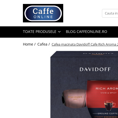
Toate Produsele
Cafea
TOATE PRODUSELE
BLOG CAFFEONLINE.RO
Cafea Boabe
Capsule Cafea
Home /
Cafea /
Cafea macinata Davidoff Cafe Rich Aroma 
Cafea Macinata
Cafea Instant
Ceai
Espressoare
Aparate Automate
Aparate capsule
Aparate clasice
Accesorii
Rasnite