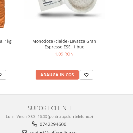
Monodoza (cialde) Lavazza Gran
Monodo
a, 1kg
Espresso ESE, 1 buc
Espr
1,09 RON
ADAUGA IN COS
AD
SUPORT CLIENTI
Luni - Vineri 9:30 - 16:00 (pentru apeluri telefonice)
0742294600
contact@caffeonline.ro