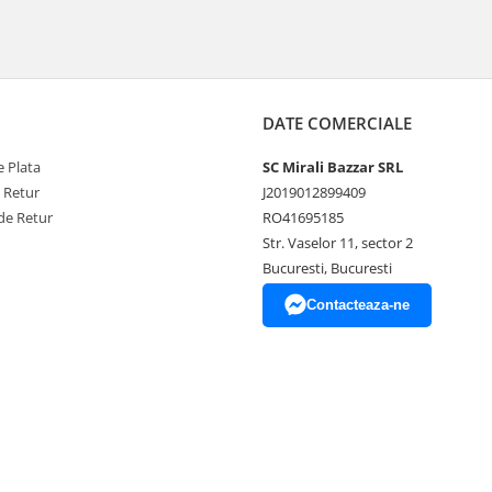
DATE COMERCIALE
 Plata
SC Mirali Bazzar SRL
e Retur
J2019012899409
de Retur
RO41695185
Str. Vaselor 11, sector 2
Bucuresti, Bucuresti
Contacteaza-ne