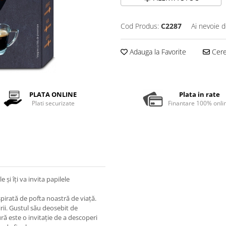
Cod Produs:
C2287
Ai nevoie d
Adauga la Favorite
Cere 
PLATA ONLINE
Plata in rate
Plati securizate
Finantare 100% onli
e și îți va invita papilele
pirată de pofta noastră de viață.
rii. Gustul său deosebit de
ră este o invitație de a descoperi