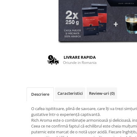
Complementare
Capace
Cesti si farfurii
Diverse
Lattiere
Pahare de cafea
LIVRARE RAPIDA
Palete cafea
Oriunde in Romania
Consumabile
Cappucino instant
Ciocolata calda
Caracteristici
Review-uri
(0)
Descriere
Lapte instant
Pliculete Zahar si Miere
O cafea ispititoare, plină de savoare, care îți va trezi simțuril
Siropuri
gustative într-o experiență captivantă.
Rich Aroma este o combinație armonioasă și delicioasă, ins
Topping
Ceea ce ne confirmă faptul că echilibrul este cheia mulțumi
puternic este marcat de o notă ușor acidă. Fiecare înghițitu
Aparate SH