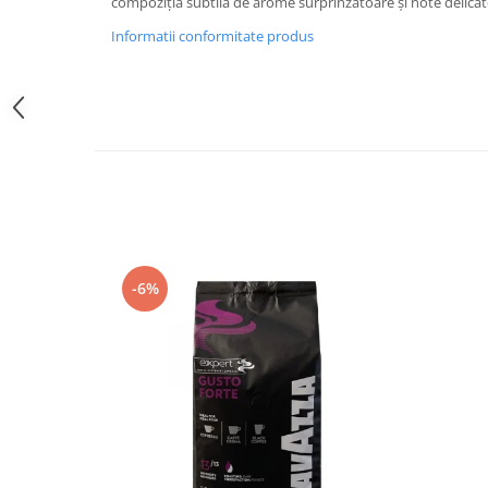
compoziția subtilă de arome surprinzătoare și note delicate
Promotii
Informatii conformitate produs
Stabilizatoare tensiune
Piese schimb espressoare
Accesorii si intretinere
Curatare
Filtre
Portafiltre
Site
Tamper
-6%
Altele