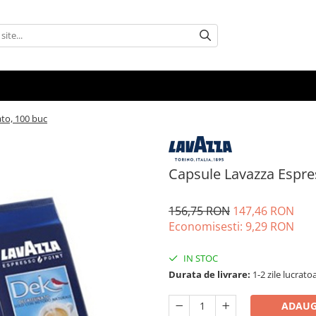
to, 100 buc
Capsule Lavazza Espre
156,75 RON
147,46 RON
Economisesti:
9,29
RON
IN STOC
Durata de livrare:
1-2 zile lucrato
ADAUG