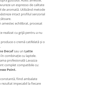
upra gustului. Acest amestec
savureze un espresso de calitate
 fel de aromată. Utilizând metode
ăstreze intact profilul senzorial
cătoare.
n amestec echilibrat, procesat
e realizat cu grijă pentru a nu
 produce o cremă catifelată și o
.
no Decaf
sau un
Latte
i în combinație cu laptele.
 gama profesională Lavazza
Sunt complet compatibile cu:
sso Point.
e constantă, fiind ambalate
 rezultat impecabil la fiecare