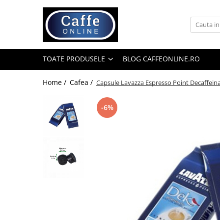
Toate Produsele
Cafea
TOATE PRODUSELE
BLOG CAFFEONLINE.RO
Cafea Boabe
Capsule Cafea
Home /
Cafea /
Capsule Lavazza Espresso Point Decaffeina
Cafea Macinata
-6%
Cafea Instant
Ceai
Espressoare
Aparate Automate
Aparate capsule
Aparate clasice
Accesorii
Rasnite