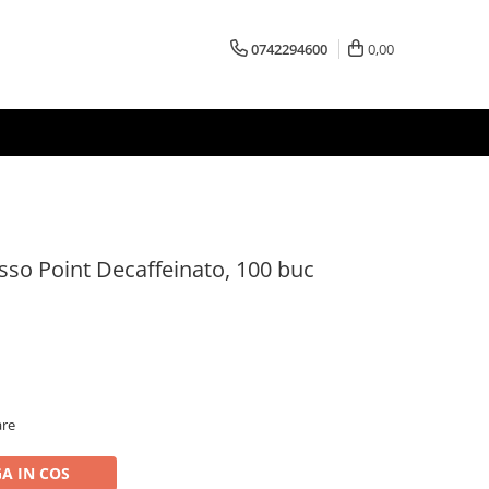
0742294600
0,00
sso Point Decaffeinato, 100 buc
are
A IN COS