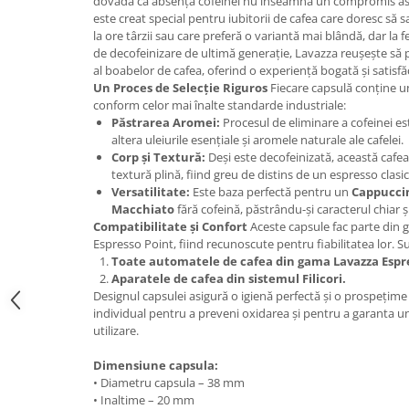
dovada că absența cofeinei nu înseamnă un compromis as
Promotii
este creat special pentru iubitorii de cafea care doresc să 
Stabilizatoare tensiune
la ore târzii sau care preferă o variantă mai blândă, dar la
de decofeinizare de ultimă generație, Lavazza reușește să p
Piese schimb espressoare
al boabelor de cafea, oferind o experiență bogată și satisfă
Accesorii si intretinere
Un Proces de Selecție Riguros
Fiecare capsulă conține u
conform celor mai înalte standarde industriale:
Curatare
Păstrarea Aromei:
Procesul de eliminare a cofeinei est
Filtre
altera uleiurile esențiale și aromele naturale ale cafelei.
Corp și Textură:
Deși este decofeinizată, această cafea
Portafiltre
textură plină, fiind greu de distins de un espresso clasic
Site
Versatilitate:
Este baza perfectă pentru un
Cappucci
Macchiato
fără cofeină, păstrându-și caracterul chiar ș
Tamper
Compatibilitate și Confort
Aceste capsule fac parte din
Espresso Point, fiind recunoscute pentru fiabilitatea lor. 
Altele
Toate automatele de cafea din gama Lavazza Espre
Aparatele de cafea din sistemul Filicori.
Designul capsulei asigură o igienă perfectă și o prospețim
individual pentru a preveni oxidarea și pentru a garanta un
utilizare.
Dimensiune capsula:
• Diametru capsula – 38 mm
• Inaltime – 20 mm