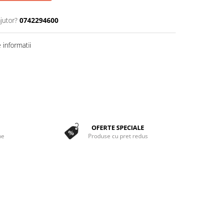
jutor?
0742294600
informatii
OFERTE SPECIALE
ne
Produse cu pret redus