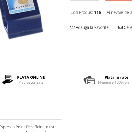
Cod Produs:
115
Ai nevoie de a
Adauga la Favorite
Cere 
PLATA ONLINE
Plata in rate
Plati securizate
Finantare 100% onli
spresso Point Decaffeinato este