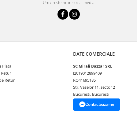
Urmareste-ne in social media
DATE COMERCIALE
 Plata
SC Mirali Bazzar SRL
e Retur
J2019012899409
de Retur
RO41695185
Str. Vaselor 11, sector 2
Bucuresti, Bucuresti
Contacteaza-ne