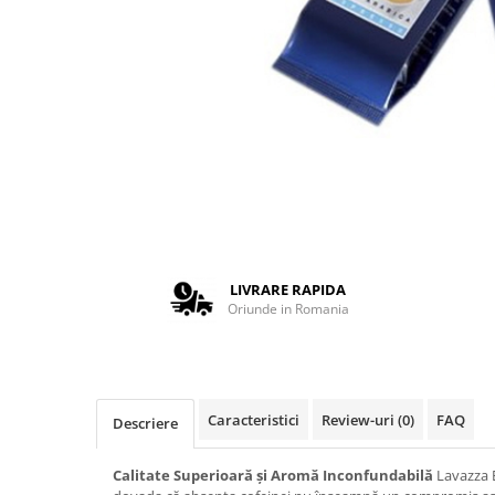
Complementare
Capace
Cesti si farfurii
Diverse
Lattiere
Pahare de cafea
Palete cafea
Consumabile
Cappucino instant
LIVRARE RAPIDA
Ciocolata calda
Oriunde in Romania
Lapte instant
Pliculete Zahar si Miere
Siropuri
Caracteristici
Review-uri
(0)
FAQ
Descriere
Topping
Calitate Superioară și Aromă Inconfundabilă
Lavazza E
Aparate SH