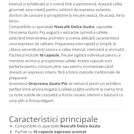
intensă și echilibrată și o cremă fină și persistentă. Această cafea
gourmet este creată pentru iubitorii de espresso autentic,
doritori de savoare și prospețime la fiecare ceașcă, fie acasă, fie la
birou.
Compatibile cu aparatele
Nescafé Dolce Gusto
, capsulele
Orocrema Gusto Più asigură o extracție optimă a cafelei,
păstrând intensitatea aromelor și crema delicată caracteristică
unui espresso de calitate. Prepararea este rapidă și simplă: în
câteva secunde poți savura o cafea intensă, cremoasă și aromată.
Pachetul include
16 capsule
, fiecare sigilată individual pentru a
menține aroma și prospețimea cafelei. Aceste capsule sunt
perfecte pentru consum zilnic sau pentru momentele când
dorești un espresso intens, fără a folosi metode tradiționale de
preparare.
Amestecul
Orocrema Gusto Più
se remarcă printr-un echilibru
perfect între aroma bogată a cafelei prăjite uniform și crema fină,
cu note subtile de ciocolată și fructe uscate, oferind o băutură cu
corp plin și finisaj elegant.
Caracteristici principale
Compatibile cu aparatele
Nescafé Dolce Gusto
Pachet cu
16 capsule espresso aromat