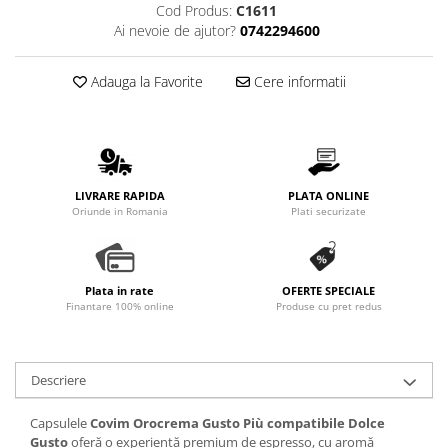
Cod Produs:
C1611
Promotii
Ai nevoie de ajutor?
0742294600
Stabilizatoare tensiune
Piese schimb espressoare
Adauga la Favorite
Cere informatii
Accesorii si intretinere
Curatare
Filtre
Portafiltre
LIVRARE RAPIDA
PLATA ONLINE
Site
Oriunde in Romania
Plati securizate
Tamper
Altele
Plata in rate
OFERTE SPECIALE
Finantare 100% online
Produse cu pret redus
Descriere
Capsulele
Covim Orocrema Gusto Più compatibile Dolce
Gusto
oferă o experiență premium de espresso, cu aromă