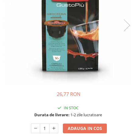
Complementare
Capace
Cesti si farfurii
Diverse
Lattiere
Pahare de cafea
Palete cafea
Consumabile
Cappucino instant
Ciocolata calda
26,77 RON
Lapte instant
Pliculete Zahar si Miere
IN STOC
Siropuri
Durata de livrare:
1-2 zile lucratoare
Topping
ADAUGA IN COS
Aparate SH