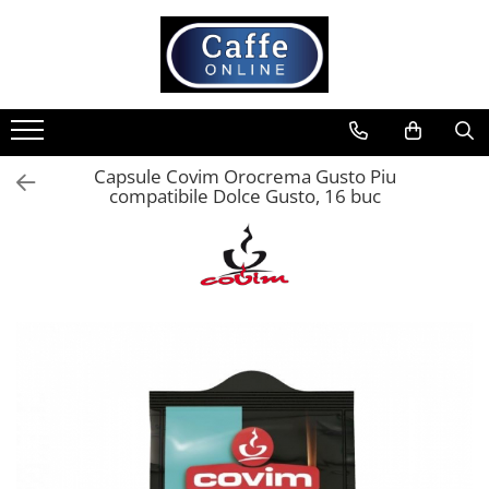
Toate Produsele
Cafea
Cafea Boabe
Capsule Covim Orocrema Gusto Piu
Capsule Cafea
compatibile Dolce Gusto, 16 buc
Cafea Macinata
Cafea Instant
Ceai
Espressoare
Aparate Automate
Aparate capsule
Aparate clasice
Accesorii
Rasnite