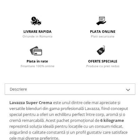
Promotii
Stabilizatoare tensiune
Piese schimb espressoare
Accesorii si intretinere
LIVRARE RAPIDA
PLATA ONLINE
Curatare
Oriunde in Romania
Plati securizate
Filtre
Portafiltre
Plata in rate
OFERTE SPECIALE
Site
Finantare 100% online
Produse cu pret redus
Tamper
Altele
Descriere
Lavazza Super Crema
este unul dintre cele mai apreciate și
versatile blenduri din gama profesională Lavazza, fiind conceput
special pentru a oferi un echilibru perfect între corp, aromă și o
cremă remarcabilă. Acest pachet promoțional de
6 kilograme
reprezintă soluția ideală pentru locațiile cu un consum ridicat,
asigurând o calitate constantă și un profil gustativ care satisface
cele mai diverse preferințe.