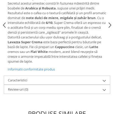
Secretul acestui amestec constă în fuziunea măiestrită dintre
boabele de
Arabica și Robusta
, supuse unei prăjiri medii.
Rezultatul este o cafea cu o textură catifelată și un profil aromatic
dominat de
note dulci de miere, migdale și zahăr brun
. Cu o
intensitate echilibrată de
6/10
, Super Crema oferă un espresso cu
o aciditate fină și un corp mediu spre plin, finalizat de o cremă
densă și persistentă care „sigilează” aromele în ceașcă.
Datorită caracterului său ușor dulceag și a postgustului delicat,
Lavazza Super Crema
este baza perfectă pentru băuturile pe
bază de lapte. Fie că prepari un
Cappuccino
clasic, un
Latte
cremos sau un
Flat White
modern, acest blend reușește să
creeze o armonie impecabilă între intensitatea cafelei și finețea
spumei de lapte.
Informatii conformitate produs
Caracteristici
Review-uri
(0)
PRODUSE SIMILARE