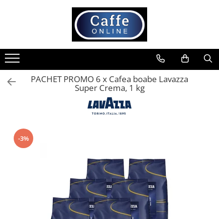
Toate Produsele
Cafea
Cafea Boabe
PACHET PROMO 6 x Cafea boabe Lavazza
Capsule Cafea
Super Crema, 1 kg
Cafea Macinata
Cafea Instant
Ceai
-3%
Espressoare
Aparate Automate
Aparate capsule
Aparate clasice
Accesorii
Rasnite