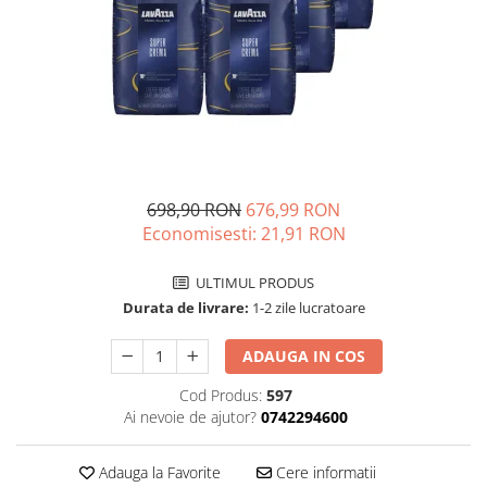
Complementare
Capace
Cesti si farfurii
Diverse
Lattiere
Pahare de cafea
698,90 RON
676,99 RON
Palete cafea
Economisesti:
21,91
RON
Consumabile
Cappucino instant
ULTIMUL PRODUS
Ciocolata calda
Durata de livrare:
1-2 zile lucratoare
Lapte instant
ADAUGA IN COS
Pliculete Zahar si Miere
Cod Produs:
597
Siropuri
Ai nevoie de ajutor?
0742294600
Topping
Adauga la Favorite
Cere informatii
Aparate SH