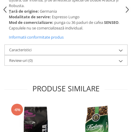
ușoară, dar intensă, și de amestecul special de boabe Arabica și
Robusta.
Țară de origine:
Germania
Modalitate de servire:
Espresso Lungo
Mod de comercializare:
punga cu 36 paduri de cafea
SENSEO
.
Capsulele nu se comercializează individual.
Informatii conformitate produs
Caracteristici
Review-uri
(0)
PRODUSE SIMILARE
-6%