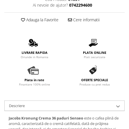
Ai nevoie de ajutor?
0742294600
Adauga la Favorite
Cere informatii
LIVRARE RAPIDA
PLATA ONLINE
Oriunde in Romania
Plati securizate
Plata in rate
OFERTE SPECIALE
Finantare 100% online
Produse cu pret redus
Descriere
Jacobs Kronung Crema 36 paduri Senseo
este o cafea plină de
aromă, caracterizată de o cremă catifelată, dată de prăjirea