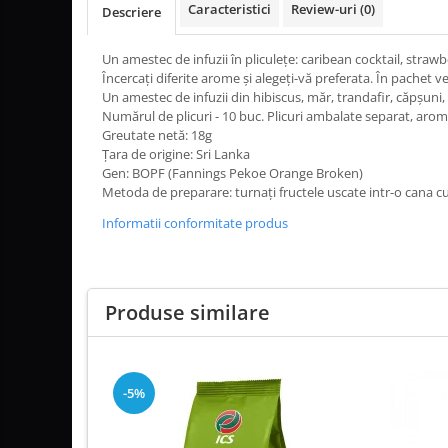
Caracteristici
Review-uri
(0)
Descriere
Altele
Un amestec de infuzii în pliculețe: caribean cocktail, straw
Încercați diferite arome și alegeți-vă preferata. În pachet ve
Un amestec de infuzii din hibiscus, măr, trandafir, căpșuni, 
Numărul de plicuri - 10 buc. Plicuri ambalate separat, arom
Greutate netă: 18g
Țara de origine: Sri Lanka
Gen: BOPF (Fannings Pekoe Orange Broken)
Metoda de preparare: turnați fructele uscate intr-o cana cu 
Informatii conformitate produs
Produse similare
-5%