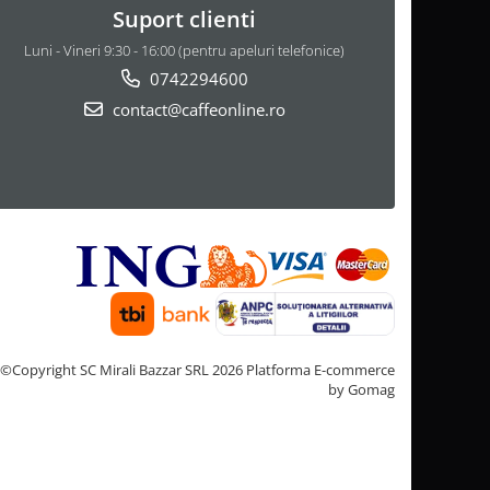
Suport clienti
Luni - Vineri 9:30 - 16:00 (pentru apeluri telefonice)
0742294600
contact@caffeonline.ro
©Copyright SC Mirali Bazzar SRL 2026
Platforma E-commerce
by Gomag