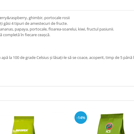
berry&raspberry, ghimbir, portocale rosii
ți găsi 4 tipuri de amestecuri de fructe.
ananas, papaya, portocale, floarea-soarelui, kiwi, fructul pasiunii.
ă completă în fiecare ceașcă.
apă la 100 de grade Celsius și lăsați-le să se coace, acoperit, timp de 5 până 
-14%