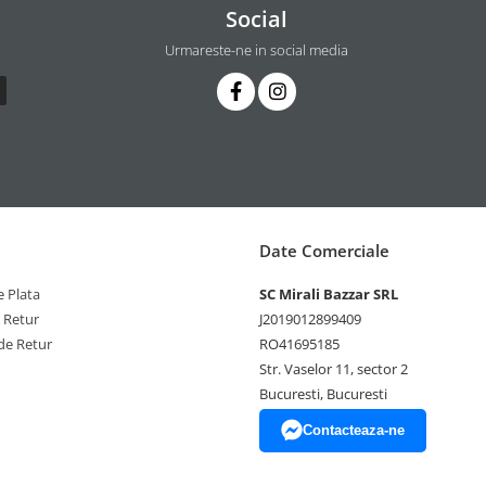
Social
Urmareste-ne in social media
Date Comerciale
 Plata
SC Mirali Bazzar SRL
e Retur
J2019012899409
de Retur
RO41695185
Str. Vaselor 11, sector 2
Bucuresti, Bucuresti
Contacteaza-ne