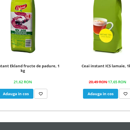
stant Ekland fructe de padure, 1
Ceai instant ICS lamaie, 1
kg
21,62 RON
20,49 RON
17,65 RON
Adauga in cos
Adauga in cos