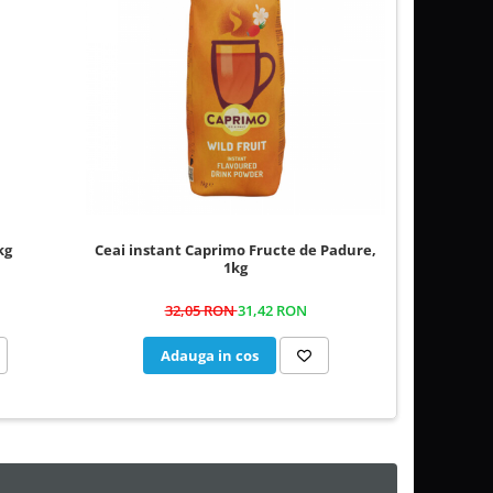
kg
Ceai instant Caprimo Fructe de Padure,
Ceai inst
1kg
32,05 RON
31,42 RON
Adauga in cos
A