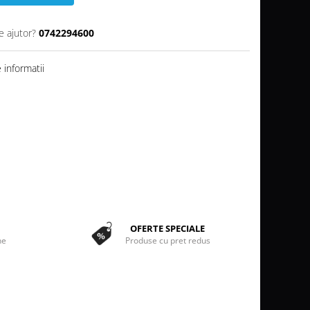
e ajutor?
0742294600
informatii
OFERTE SPECIALE
ne
Produse cu pret redus