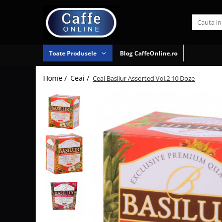
Toate Produsele
Cafea
Toate Produsele
Blog CaffeOnline.ro
Cafea Boabe
Ceai
Home /
Ceai /
Ceai Basilur Assorted Vol.2 10 Doze
Espressoare
Capsule Cafea
Rasnite
Cafea Macinata
Complementare
Cafea Instant
Consumabile
Aparate Automate
Aparate SH
Aparate capsule
Promotii
Stabilizatoare
Aparate clasice
tensiune
Accesorii
Piese
Capace
schimb
espressoare
Accesorii si
Cesti si farfurii
intretinere
Diverse