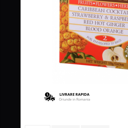
Lattiere
Pahare de cafea
Palete cafea
Cappucino instant
Ciocolata calda
Lapte instant
Pliculete Zahar si Miere
Siropuri
Topping
Curatare
LIVRARE RAPIDA
Filtre
Oriunde in Romania
Portafiltre
Site
Tamper