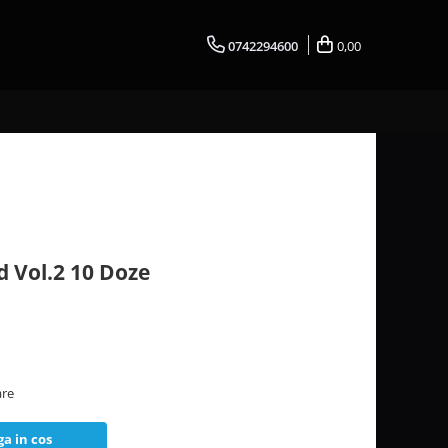
0742294600
0,00
d Vol.2 10 Doze
are
a in cos