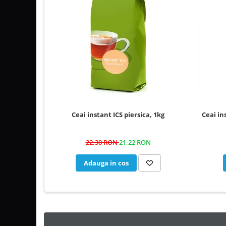
Ceai instant ICS piersica, 1kg
Ceai in
22,30 RON
21,22 RON
Adauga in cos