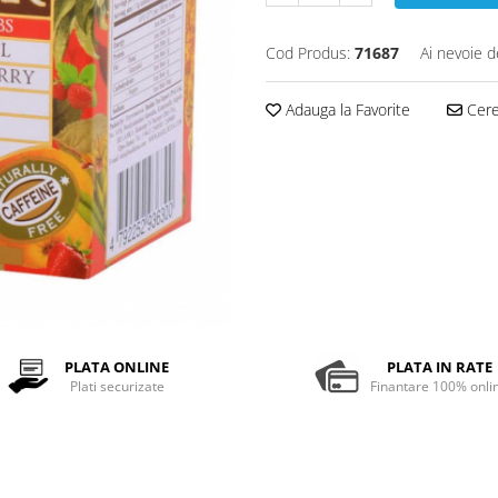
Cod Produs:
71687
Ai nevoie d
Adauga la Favorite
Cere 
PLATA ONLINE
PLATA IN RATE
Plati securizate
Finantare 100% onli