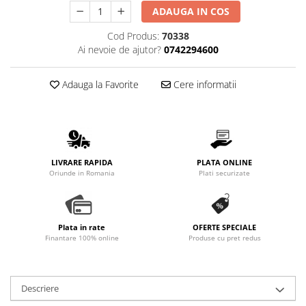
Promotii
ADAUGA IN COS
Stabilizatoare tensiune
Cod Produs:
70338
Piese schimb espressoare
Ai nevoie de ajutor?
0742294600
Accesorii si intretinere
Curatare
Adauga la Favorite
Cere informatii
Filtre
Portafiltre
Site
LIVRARE RAPIDA
PLATA ONLINE
Tamper
Oriunde in Romania
Plati securizate
Altele
Plata in rate
OFERTE SPECIALE
Finantare 100% online
Produse cu pret redus
Descriere