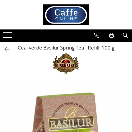
Toate Produsele
Cafea
Cafea Boabe
Ceai verde Basilur Spring Tea - Refill, 100 g
Capsule Cafea
Cafea Macinata
Cafea Instant
Ceai
Espressoare
Aparate Automate
Aparate capsule
Aparate clasice
Accesorii
Rasnite