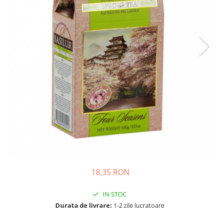
Complementare
Capace
Cesti si farfurii
Diverse
Lattiere
Pahare de cafea
Palete cafea
Consumabile
Cappucino instant
Ciocolata calda
Lapte instant
Pliculete Zahar si Miere
18,35 RON
Siropuri
IN STOC
Topping
Durata de livrare:
1-2 zile lucratoare
Aparate SH