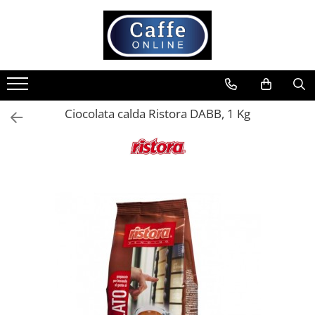
Toate Produsele
Cafea
Cafea Boabe
Ciocolata calda Ristora DABB, 1 Kg
Capsule Cafea
Cafea Macinata
Cafea Instant
Ceai
Espressoare
Aparate Automate
Aparate capsule
Aparate clasice
Accesorii
Rasnite