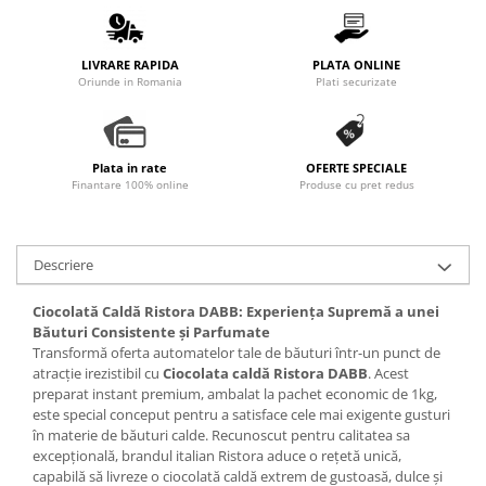
Promotii
Stabilizatoare tensiune
LIVRARE RAPIDA
PLATA ONLINE
Piese schimb espressoare
Oriunde in Romania
Plati securizate
Accesorii si intretinere
Curatare
Filtre
Plata in rate
OFERTE SPECIALE
Finantare 100% online
Produse cu pret redus
Portafiltre
Site
Tamper
Descriere
Altele
Ciocolată Caldă Ristora DABB: Experiența Supremă a unei
Băuturi Consistente și Parfumate
Transformă oferta automatelor tale de băuturi într-un punct de
atracție irezistibil cu
Ciocolata caldă Ristora DABB
. Acest
preparat instant premium, ambalat la pachet economic de 1kg,
este special conceput pentru a satisface cele mai exigente gusturi
în materie de băuturi calde. Recunoscut pentru calitatea sa
excepțională, brandul italian Ristora aduce o rețetă unică,
capabilă să livreze o ciocolată caldă extrem de gustoasă, dulce și