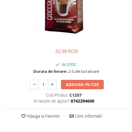
Complementare
Capace
Cesti si farfurii
Diverse
Lattiere
Pahare de cafea
32,98 RON
Palete cafea
IN STOC
Consumabile
Durata de livrare:
2-3 zile lucratoare
Cappucino instant
Ciocolata calda
ADAUGA IN COS
Lapte instant
Cod Produs:
C1207
Pliculete Zahar si Miere
Ai nevoie de ajutor?
0742294600
Siropuri
Adauga la Favorite
Cere informatii
Topping
Aparate SH