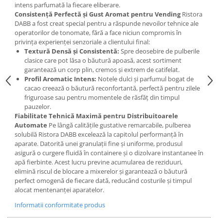
intens parfumată la fiecare eliberare.
Consistență Perfectă și Gust Aromat pentru Vending
Ristora
DABB a fost creat special pentru a răspunde nevoilor tehnice ale
operatorilor de tonomate, fără a face niciun compromis în
privința experienței senzoriale a clientului final:
Textură Densă și Consistentă:
Spre deosebire de pulberile
clasice care pot lăsa o băutură apoasă, acest sortiment
garantează un corp plin, cremos și extrem de catifelat.
Profil Aromatic Intens:
Notele dulci și parfumul bogat de
cacao creează o băutură reconfortantă, perfectă pentru zilele
friguroase sau pentru momentele de răsfăț din timpul
pauzelor.
Fiabilitate Tehnică Maximă pentru Distribuitoarele
Automate
Pe lângă calitățile gustative remarcabile, pulberea
solubilă Ristora DABB excelează la capitolul performanță în
aparate. Datorită unei granulații fine și uniforme, produsul
asigură o curgere fluidă în containere și o dizolvare instantanee în
apă fierbinte. Acest lucru previne acumularea de reziduuri,
elimină riscul de blocare a mixerelor și garantează o băutură
perfect omogenă de fiecare dată, reducând costurile și timpul
alocat mentenanței aparatelor.
Informatii conformitate produs