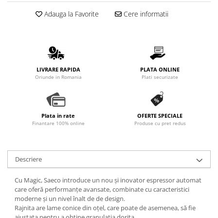
Adauga la Favorite
Cere informatii
LIVRARE RAPIDA
PLATA ONLINE
Oriunde in Romania
Plati securizate
Plata in rate
OFERTE SPECIALE
Finantare 100% online
Produse cu pret redus
Descriere
Cu Magic, Saeco introduce un nou și inovator espressor automat
care oferă performanțe avansate, combinate cu caracteristici
moderne și un nivel înalt de de design.
Rajnita are lame conice din oțel, care poate de asemenea, să fie
ajustata pentru a obține granulatia dorita.