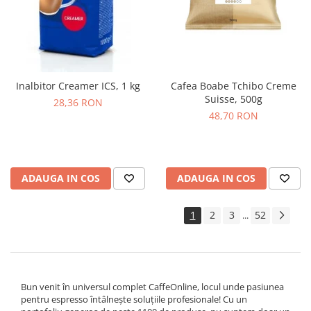
Inalbitor Creamer ICS, 1 kg
Cafea Boabe Tchibo Creme
Suisse, 500g
28,36 RON
48,70 RON
ADAUGA IN COS
ADAUGA IN COS
1
2
3
52
...
Bun venit în universul complet CaffeOnline, locul unde pasiunea
pentru espresso întâlnește soluțiile profesionale! Cu un