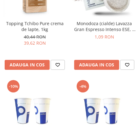
Topping Tchibo Pure crema
Monodoza (cialde) Lavazza
de lapte, 1kg
Gran Espresso Intenso ESE, 1
buc
40,44 RON
1,09 RON
39,62 RON
ADAUGA IN COS
ADAUGA IN COS
-10%
-4%