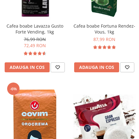
Complementare
Capace
Cesti si farfurii
Cafea boabe Lavazza Gusto
Cafea boabe Fortuna Rendez-
Diverse
Forte Vending, 1kg
Vous, 1kg
76,99 RON
87,99 RON
Lattiere
72,49 RON
Pahare de cafea
Palete cafea
ADAUGA IN COS
ADAUGA IN COS
Consumabile
Cappucino instant
Ciocolata calda
-6%
Lapte instant
Pliculete Zahar si Miere
Siropuri
Topping
Aparate SH