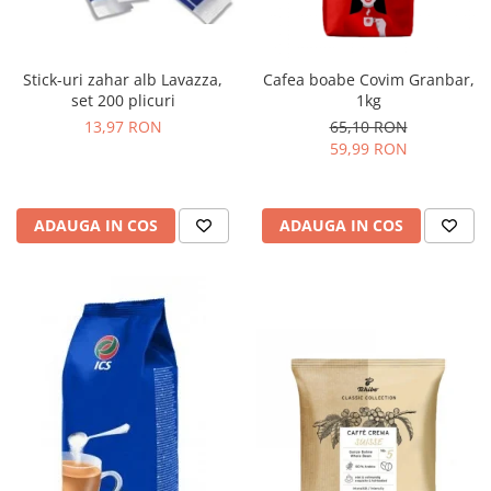
Stick-uri zahar alb Lavazza,
Cafea boabe Covim Granbar,
set 200 plicuri
1kg
13,97 RON
65,10 RON
59,99 RON
ADAUGA IN COS
ADAUGA IN COS