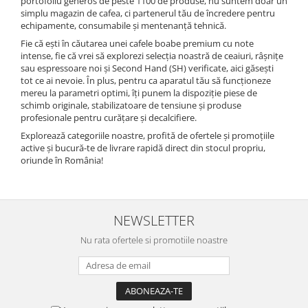
portofoliu generos de peste 1100 de produse, nu suntem doar un
simplu magazin de cafea, ci partenerul tău de încredere pentru
echipamente, consumabile și mentenanță tehnică.
Fie că ești în căutarea unei cafele boabe premium cu note
intense, fie că vrei să explorezi selecția noastră de ceaiuri, râșnițe
sau espressoare noi și Second Hand (SH) verificate, aici găsești
tot ce ai nevoie. În plus, pentru ca aparatul tău să funcționeze
mereu la parametri optimi, îți punem la dispoziție piese de
schimb originale, stabilizatoare de tensiune și produse
profesionale pentru curățare și decalcifiere.
Explorează categoriile noastre, profită de ofertele și promoțiile
active și bucură-te de livrare rapidă direct din stocul propriu,
oriunde în România!
NEWSLETTER
Nu rata ofertele si promotiile noastre