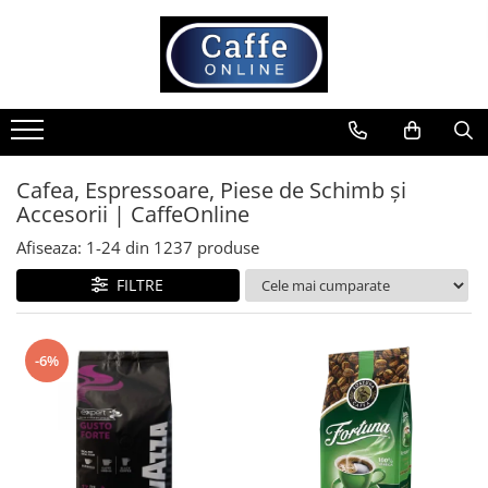
Toate Produsele
Cafea
Cafea Boabe
Capsule Cafea
Cafea, Espressoare, Piese de Schimb și
Accesorii | CaffeOnline
Cafea Macinata
Cafea Instant
Afiseaza:
1-
24
din
1237
produse
Ceai
FILTRE
Espressoare
Aparate Automate
-6%
Aparate capsule
Aparate clasice
Accesorii
Rasnite