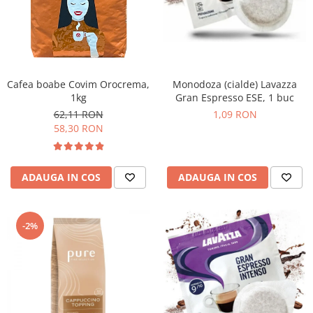
Promotii
Stabilizatoare tensiune
Piese schimb espressoare
Accesorii si intretinere
Curatare
Cafea boabe Covim Orocrema,
Monodoza (cialde) Lavazza
1kg
Gran Espresso ESE, 1 buc
Filtre
62,11 RON
1,09 RON
Portafiltre
58,30 RON
Site
Tamper
ADAUGA IN COS
ADAUGA IN COS
Altele
-2%