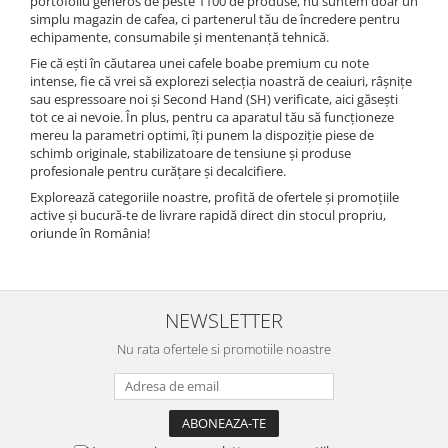
portofoliu generos de peste 1100 de produse, nu suntem doar un
simplu magazin de cafea, ci partenerul tău de încredere pentru
echipamente, consumabile și mentenanță tehnică.
Fie că ești în căutarea unei cafele boabe premium cu note
intense, fie că vrei să explorezi selecția noastră de ceaiuri, râșnițe
sau espressoare noi și Second Hand (SH) verificate, aici găsești
tot ce ai nevoie. În plus, pentru ca aparatul tău să funcționeze
mereu la parametri optimi, îți punem la dispoziție piese de
schimb originale, stabilizatoare de tensiune și produse
profesionale pentru curățare și decalcifiere.
Explorează categoriile noastre, profită de ofertele și promoțiile
active și bucură-te de livrare rapidă direct din stocul propriu,
oriunde în România!
NEWSLETTER
Nu rata ofertele si promotiile noastre