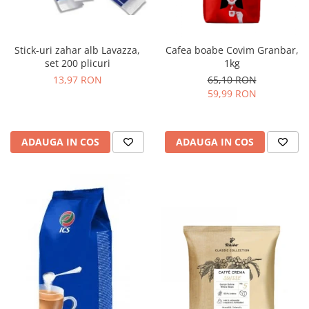
Stick-uri zahar alb Lavazza,
Cafea boabe Covim Granbar,
set 200 plicuri
1kg
13,97 RON
65,10 RON
59,99 RON
ADAUGA IN COS
ADAUGA IN COS