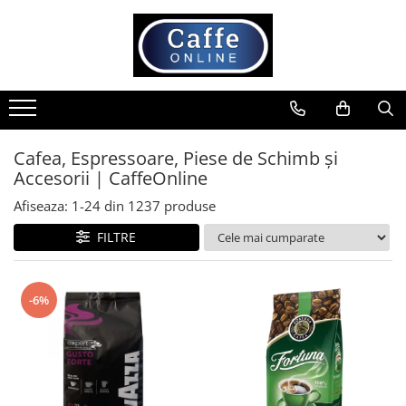
Toate Produsele
Cafea
Cafea Boabe
Capsule Cafea
Cafea, Espressoare, Piese de Schimb și
Accesorii | CaffeOnline
Cafea Macinata
Cafea Instant
Afiseaza:
1-
24
din
1237
produse
Ceai
FILTRE
Espressoare
Aparate Automate
-6%
Aparate capsule
Aparate clasice
Accesorii
Rasnite