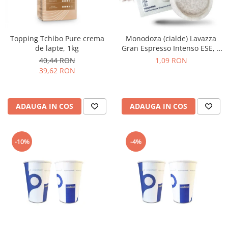
Topping Tchibo Pure crema
Monodoza (cialde) Lavazza
de lapte, 1kg
Gran Espresso Intenso ESE, 1
buc
40,44 RON
1,09 RON
39,62 RON
ADAUGA IN COS
ADAUGA IN COS
-10%
-4%