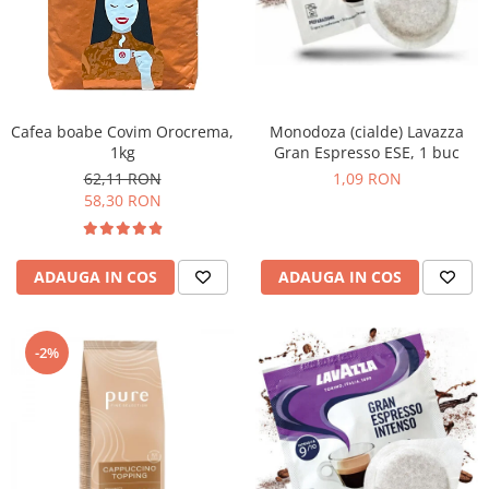
Promotii
Stabilizatoare tensiune
Piese schimb espressoare
Accesorii si intretinere
Curatare
Cafea boabe Covim Orocrema,
Monodoza (cialde) Lavazza
1kg
Gran Espresso ESE, 1 buc
Filtre
62,11 RON
1,09 RON
Portafiltre
58,30 RON
Site
Tamper
ADAUGA IN COS
ADAUGA IN COS
Altele
-2%