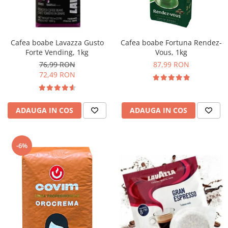
Complementare
Capace
Cesti si farfurii
Cafea boabe Lavazza Gusto
Cafea boabe Fortuna Rendez-
Diverse
Forte Vending, 1kg
Vous, 1kg
76,99 RON
87,99 RON
Lattiere
72,49 RON
Pahare de cafea
Palete cafea
ADAUGA IN COS
ADAUGA IN COS
Consumabile
Cappucino instant
Ciocolata calda
-6%
Lapte instant
Pliculete Zahar si Miere
Siropuri
Topping
Aparate SH