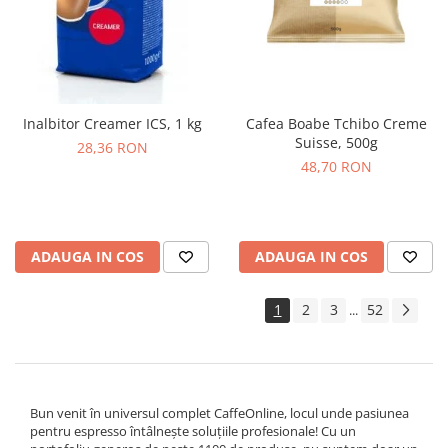
Inalbitor Creamer ICS, 1 kg
Cafea Boabe Tchibo Creme
Suisse, 500g
28,36 RON
48,70 RON
ADAUGA IN COS
ADAUGA IN COS
1
2
3
52
...
Bun venit în universul complet CaffeOnline, locul unde pasiunea
pentru espresso întâlnește soluțiile profesionale! Cu un