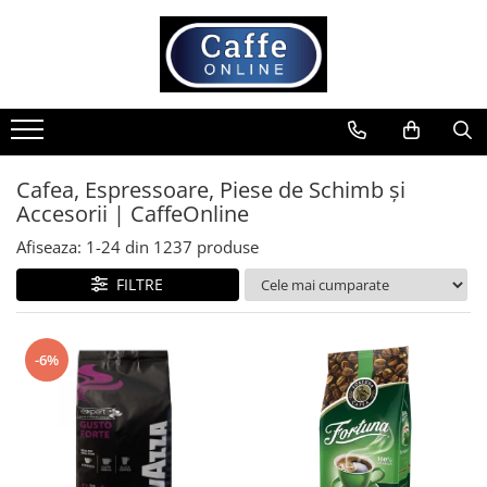
Toate Produsele
Cafea
Cafea Boabe
Capsule Cafea
Cafea, Espressoare, Piese de Schimb și
Accesorii | CaffeOnline
Cafea Macinata
Cafea Instant
Afiseaza:
1-
24
din
1237
produse
Ceai
FILTRE
Espressoare
Aparate Automate
-6%
Aparate capsule
Aparate clasice
Accesorii
Rasnite