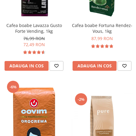
Complementare
Capace
Cesti si farfurii
Cafea boabe Lavazza Gusto
Cafea boabe Fortuna Rendez-
Diverse
Forte Vending, 1kg
Vous, 1kg
76,99 RON
87,99 RON
Lattiere
72,49 RON
Pahare de cafea
Palete cafea
ADAUGA IN COS
ADAUGA IN COS
Consumabile
Cappucino instant
Ciocolata calda
-6%
Lapte instant
-2%
Pliculete Zahar si Miere
Siropuri
Topping
Aparate SH