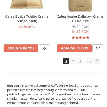
Cafea Boabe Tchibo Creme
Cafea boabe Dallmayr Crema
Suisse, 500g
D'Oro, 1kg
48,70 RON
93,30 RON
84,99 RON
ADAUGA IN COS
ADAUGA IN COS
1
2
3
52
...
Bun venit în universul complet CaffeOnline, locul unde pasiunea
pentru espresso întâlnește soluțiile profesionale! Cu un
portofoliu generos de peste 1100 de produse, nu suntem doar un
simplu magazin de cafea, ci partenerul tău de încredere pentru
echipamente, consumabile și mentenanță tehnică.