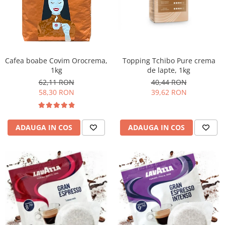
Promotii
Stabilizatoare tensiune
Piese schimb espressoare
Accesorii si intretinere
Curatare
Cafea boabe Covim Orocrema,
Topping Tchibo Pure crema
1kg
de lapte, 1kg
Filtre
62,11 RON
40,44 RON
Portafiltre
58,30 RON
39,62 RON
Site
Tamper
ADAUGA IN COS
ADAUGA IN COS
Altele