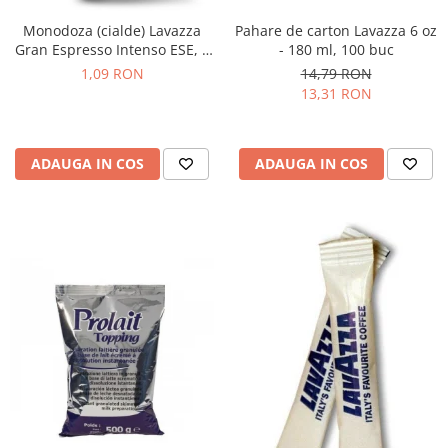
Monodoza (cialde) Lavazza
Pahare de carton Lavazza 6 oz
Gran Espresso Intenso ESE, 1
- 180 ml, 100 buc
buc
1,09 RON
14,79 RON
13,31 RON
ADAUGA IN COS
ADAUGA IN COS