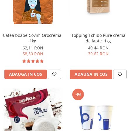
Cafea boabe Covim Orocrema,
Topping Tchibo Pure crema
1kg
de lapte, 1kg
62,11 RON
40,44 RON
58,30 RON
39,62 RON
ADAUGA IN COS
ADAUGA IN COS
-4%