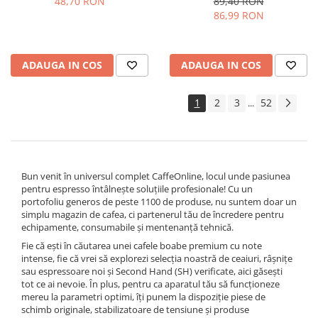
48,70 RON
89,40 RON
86,99 RON
ADAUGA IN COS
ADAUGA IN COS
1
2
3
52
...
Bun venit în universul complet CaffeOnline, locul unde pasiunea
pentru espresso întâlnește soluțiile profesionale! Cu un
portofoliu generos de peste 1100 de produse, nu suntem doar un
simplu magazin de cafea, ci partenerul tău de încredere pentru
echipamente, consumabile și mentenanță tehnică.
Fie că ești în căutarea unei cafele boabe premium cu note
intense, fie că vrei să explorezi selecția noastră de ceaiuri, râșnițe
sau espressoare noi și Second Hand (SH) verificate, aici găsești
tot ce ai nevoie. În plus, pentru ca aparatul tău să funcționeze
mereu la parametri optimi, îți punem la dispoziție piese de
schimb originale, stabilizatoare de tensiune și produse