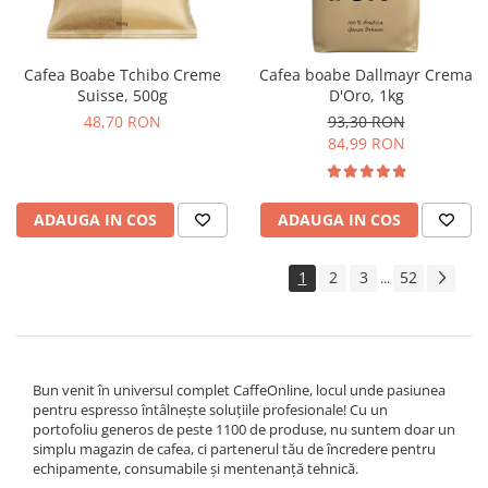
Cafea Boabe Tchibo Creme
Cafea boabe Dallmayr Crema
Suisse, 500g
D'Oro, 1kg
48,70 RON
93,30 RON
84,99 RON
ADAUGA IN COS
ADAUGA IN COS
1
2
3
52
...
Bun venit în universul complet CaffeOnline, locul unde pasiunea
pentru espresso întâlnește soluțiile profesionale! Cu un
portofoliu generos de peste 1100 de produse, nu suntem doar un
simplu magazin de cafea, ci partenerul tău de încredere pentru
echipamente, consumabile și mentenanță tehnică.