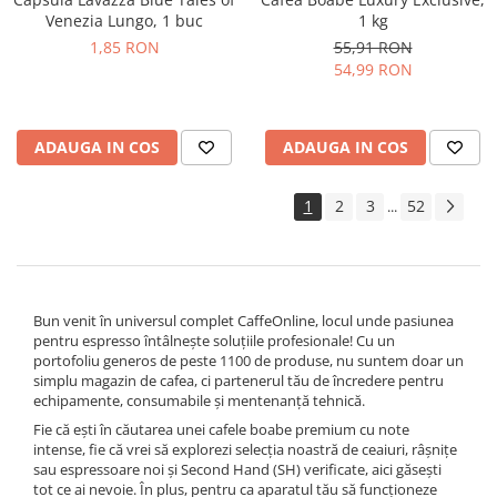
Venezia Lungo, 1 buc
1 kg
1,85 RON
55,91 RON
54,99 RON
ADAUGA IN COS
ADAUGA IN COS
1
2
3
52
...
Bun venit în universul complet CaffeOnline, locul unde pasiunea
pentru espresso întâlnește soluțiile profesionale! Cu un
portofoliu generos de peste 1100 de produse, nu suntem doar un
simplu magazin de cafea, ci partenerul tău de încredere pentru
echipamente, consumabile și mentenanță tehnică.
Fie că ești în căutarea unei cafele boabe premium cu note
intense, fie că vrei să explorezi selecția noastră de ceaiuri, râșnițe
sau espressoare noi și Second Hand (SH) verificate, aici găsești
tot ce ai nevoie. În plus, pentru ca aparatul tău să funcționeze