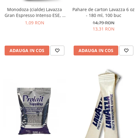
Monodoza (cialde) Lavazza
Pahare de carton Lavazza 6 oz
Gran Espresso Intenso ESE, 1
- 180 ml, 100 buc
buc
1,09 RON
14,79 RON
13,31 RON
ADAUGA IN COS
ADAUGA IN COS