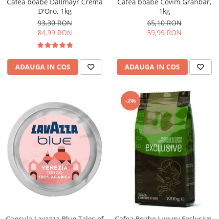
Cafea boabe Dallmayr Crema
Cafea boabe Covim Granbar,
D'Oro, 1kg
1kg
93,30 RON
65,10 RON
84,99 RON
59,99 RON
ADAUGA IN COS
ADAUGA IN COS
-2%
Capsula Lavazza Blue Tales of
Cafea Boabe Luxury Exclusive,