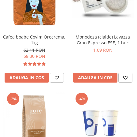
Cafea boabe Covim Orocrema,
Monodoza (cialde) Lavazza
1kg
Gran Espresso ESE, 1 buc
62,11 RON
1,09 RON
58,30 RON
ADAUGA IN COS
ADAUGA IN COS
-2%
-4%