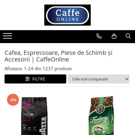
Toate Produsele
Cafea
Cafea Boabe
Capsule Cafea
Cafea, Espressoare, Piese de Schimb și
Accesorii | CaffeOnline
Cafea Macinata
Cafea Instant
Afiseaza:
1-
24
din
1237
produse
Ceai
FILTRE
Espressoare
Aparate Automate
-6%
Aparate capsule
Aparate clasice
Accesorii
Rasnite