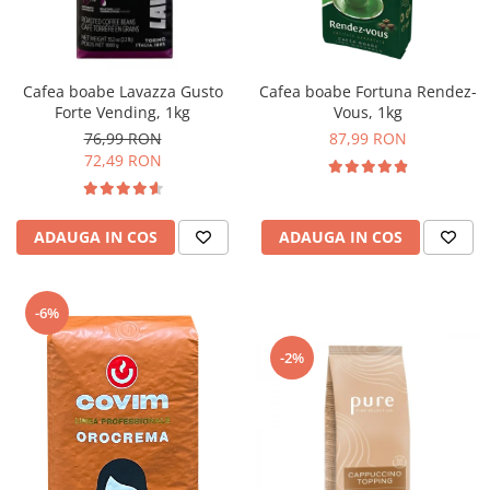
Complementare
Capace
Cesti si farfurii
Cafea boabe Lavazza Gusto
Cafea boabe Fortuna Rendez-
Diverse
Forte Vending, 1kg
Vous, 1kg
76,99 RON
87,99 RON
Lattiere
72,49 RON
Pahare de cafea
Palete cafea
ADAUGA IN COS
ADAUGA IN COS
Consumabile
Cappucino instant
Ciocolata calda
-6%
Lapte instant
-2%
Pliculete Zahar si Miere
Siropuri
Topping
Aparate SH