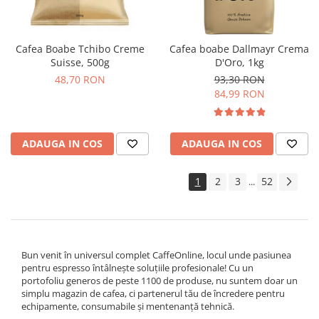
Cafea Boabe Tchibo Creme
Cafea boabe Dallmayr Crema
Suisse, 500g
D'Oro, 1kg
48,70 RON
93,30 RON
84,99 RON
ADAUGA IN COS
ADAUGA IN COS
1
2
3
52
...
Bun venit în universul complet CaffeOnline, locul unde pasiunea
pentru espresso întâlnește soluțiile profesionale! Cu un
portofoliu generos de peste 1100 de produse, nu suntem doar un
simplu magazin de cafea, ci partenerul tău de încredere pentru
echipamente, consumabile și mentenanță tehnică.