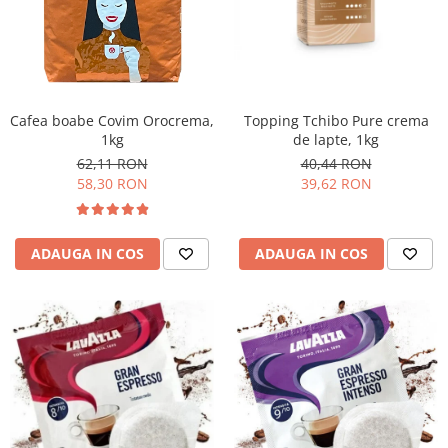
Promotii
Stabilizatoare tensiune
Piese schimb espressoare
Accesorii si intretinere
Curatare
Cafea boabe Covim Orocrema,
Topping Tchibo Pure crema
1kg
de lapte, 1kg
Filtre
62,11 RON
40,44 RON
Portafiltre
58,30 RON
39,62 RON
Site
Tamper
ADAUGA IN COS
ADAUGA IN COS
Altele